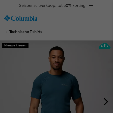
Seizoensuitverkoop: tot 50% korting
SKIP
Columbia
TO
Sportswear
CONTENT
Technische T-shirts
SKIP
TO
MAIN
Nieuwe kleuren
NAV
SKIP
TO
SEARCH