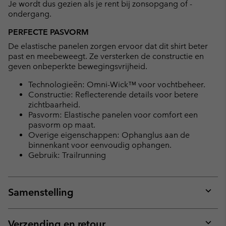
Je wordt dus gezien als je rent bij zonsopgang of -
ondergang.
PERFECTE PASVORM
De elastische panelen zorgen ervoor dat dit shirt beter
past en meebeweegt. Ze versterken de constructie en
geven onbeperkte bewegingsvrijheid.
Technologieën: Omni-Wick™ voor vochtbeheer.
Constructie: Reflecterende details voor betere
zichtbaarheid.
Pasvorm: Elastische panelen voor comfort een
pasvorm op maat.
Overige eigenschappen: Ophanglus aan de
binnenkant voor eenvoudig ophangen.
Gebruik: Trailrunning
Samenstelling
Expan
or
collap
Verzending en retour