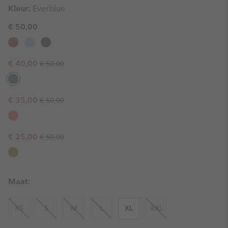
Kleur:
Everblue
€ 50,00
Regular price:
Sale price:
€ 40,00
€ 50,00
Regular price:
Sale price:
€ 35,00
€ 50,00
Regular price:
Sale price:
€ 25,00
€ 50,00
Maat:
XS
S
M
L
XL
XXL