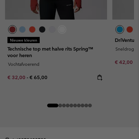
DriVenture
Nieuwe kleuren
Technische top met halve rits Spring™
Sneldroge
voor heren
Minimum sa
€ 42,00
-
Vochtafvoerend
Minimum sale price:
Maximum price:
€ 32,00
-
€ 65,00