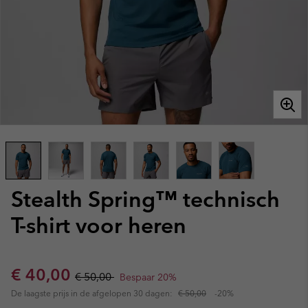
Stealth Spring™ technisch
T-shirt voor heren
Sale price:
Regular price:
€ 40,00
€ 50,00
Bespaar 20%
De laagste prijs in de afgelopen 30 dagen:
€ 50,00
-20%