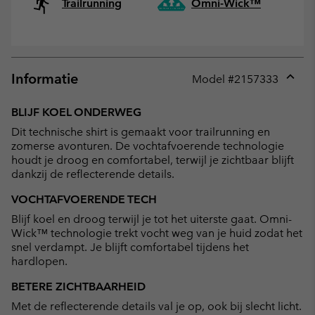
Trailrunning
Omni-Wick™
Informatie
Model #
2157333
Expan
or
BLIJF KOEL ONDERWEG
collap
Dit technische shirt is gemaakt voor trailrunning en
sectio
zomerse avonturen. De vochtafvoerende technologie
houdt je droog en comfortabel, terwijl je zichtbaar blijft
dankzij de reflecterende details.
VOCHTAFVOERENDE TECH
Blijf koel en droog terwijl je tot het uiterste gaat. Omni-
Wick™ technologie trekt vocht weg van je huid zodat het
snel verdampt. Je blijft comfortabel tijdens het
hardlopen.
BETERE ZICHTBAARHEID
Met de reflecterende details val je op, ook bij slecht licht.