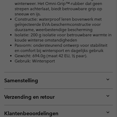
winterweer. Het Omni-Grip™-rubber dat geen
strepen achterlaat, biedt betrouwbare grip op
sneeuw en ijs.
Constructie: waterproof leren bovenwerk met
geïnjecteerde EVA-beschermconstructie voor
duurzame, weerbestendige bescherming
Isolatie: 200 g isolatie voor betrouwbare warmte in
koude winterse omstandigheden
Pasvorm: ondersteunend ontwerp voor stabiliteit
en comfort bij wintersport en dagelijks gebruik
Gewicht: 694.0g (maat 42 EU, ½ paar).
Gebruik: Wintersport
Samenstelling
Expan
or
collap
Verzending en retour
sectio
Expan
or
collap
Klantenbeoordelingen
sectio