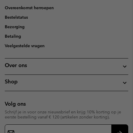
Overeenkomst herroepen
Bestelstatus
Bezorging
Betaling
Veelgestelde vragen
Over ons
Shop
Volg ons
Schrijf je in voor onze nieuwsbrief en krijg 10% korting op je
eerste bestelling vanaf € 120 (artikelen zonder korting).
Aanmelden