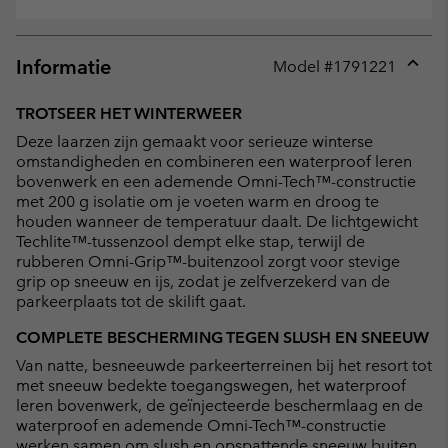
Informatie
Model #
1791221
Expan
or
TROTSEER HET WINTERWEER
collap
Deze laarzen zijn gemaakt voor serieuze winterse
sectio
omstandigheden en combineren een waterproof leren
bovenwerk en een ademende Omni-Tech™-constructie
met 200 g isolatie om je voeten warm en droog te
houden wanneer de temperatuur daalt. De lichtgewicht
Techlite™-tussenzool dempt elke stap, terwijl de
rubberen Omni-Grip™-buitenzool zorgt voor stevige
grip op sneeuw en ijs, zodat je zelfverzekerd van de
parkeerplaats tot de skilift gaat.
COMPLETE BESCHERMING TEGEN SLUSH EN SNEEUW
Van natte, besneeuwde parkeerterreinen bij het resort tot
met sneeuw bedekte toegangswegen, het waterproof
leren bovenwerk, de geïnjecteerde beschermlaag en de
waterproof en ademende Omni-Tech™-constructie
werken samen om slush en opspattende sneeuw buiten