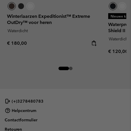
Winterlaarzen Expeditionist™ Extreme
Nieuwe kleu
OutDry™ voor heren
Waterproof
Shield II v
Waterdicht
Waterdicht
Regular price:
€ 180,00
Regular pr
€ 120,00
(+)3278480783
Helpcentrum
Contactformulier
Retouren