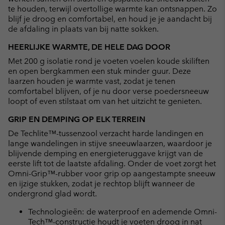
te houden, terwijl overtollige warmte kan ontsnappen. Zo
blijf je droog en comfortabel, en houd je je aandacht bij
de afdaling in plaats van bij natte sokken.
HEERLIJKE WARMTE, DE HELE DAG DOOR
Met 200 g isolatie rond je voeten voelen koude skiliften
en open bergkammen een stuk minder guur. Deze
laarzen houden je warmte vast, zodat je tenen
comfortabel blijven, of je nu door verse poedersneeuw
loopt of even stilstaat om van het uitzicht te genieten.
GRIP EN DEMPING OP ELK TERREIN
De Techlite™-tussenzool verzacht harde landingen en
lange wandelingen in stijve sneeuwlaarzen, waardoor je
blijvende demping en energieteruggave krijgt van de
eerste lift tot de laatste afdaling. Onder de voet zorgt het
Omni-Grip™-rubber voor grip op aangestampte sneeuw
en ijzige stukken, zodat je rechtop blijft wanneer de
ondergrond glad wordt.
Technologieën: de waterproof en ademende Omni-
Tech™-constructie houdt je voeten droog in nat