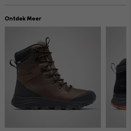
Expan
or
collap
Ontdek Meer
sectio