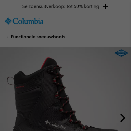
Seizoensuitverkoop: tot 50% korting
SKIP
Columbia
TO
Sportswear
CONTENT
Functionele sneeuwboots
SKIP
TO
MAIN
NAV
SKIP
TO
SEARCH