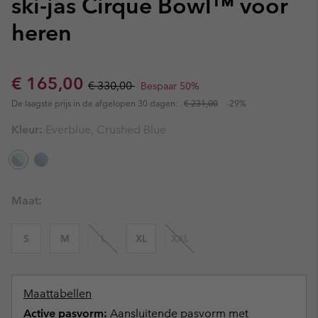
ski-jas Cirque Bowl™ voor
heren
Sale price:
Regular price:
€ 165,00
€ 330,00
Bespaar 50%
De laagste prijs in de afgelopen 30 dagen:
€ 231,00
-29%
Kleur:
Everblue, Crushed Blue
Maat:
S
M
L
XL
XXL
Maattabellen
Active pasvorm:
Aansluitende pasvorm met