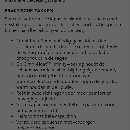
maximale bewegingsvrijheid.
PRAKTISCHE ZAKKEN
Speciaal vak voor je skipas en skibril, plus zakken met
ritssluiting voor waardevolle spullen, zodat al je spullen
binnen handbereik blijven op de berg.
Omni-Tech™ met volledig gesealde naden
voorkomt dat vocht door de naden dringt, terwijl
de waterproof en ademende stof je volledig
drooghoudt in de regen.
De Omni-Heat™ Infinity-voering houdt de
lichaamswarmte vast en blijft tegelijk ademend,
dankzij een uitgebreid patroon van
warmtereflecterende gouden stipjes die je extra
warm houden in de koude.
Rekt in twee richtingen voor meer comfort en
bewegingsvrijheid.
Vaste capuchon met verstelbare pasvorm voor
onbelemmerd zicht
Helmcompatibele capuchon
Verstelbare capuchon met verborgen
trekkoordsysteem