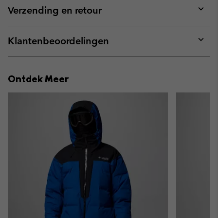
collap
Verzending en retour
sectio
Expan
or
collap
Klantenbeoordelingen
sectio
Expan
or
collap
Ontdek Meer
sectio