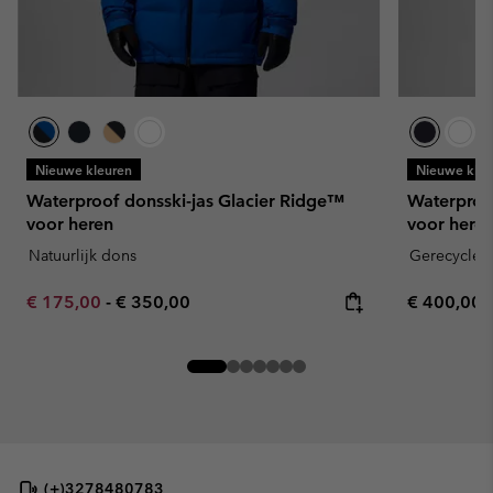
Nieuwe kleuren
Nieuwe kleu
Waterproof donsski-jas Glacier Ridge™
Waterproof
voor heren
voor here
Natuurlijk dons
Gerecyclede
Minimum sale price:
Maximum price:
Regular pr
€ 175,00
-
€ 350,00
€ 400,00
(+)3278480783