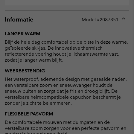
Informatie
Model #
2087351
Expan
or
LANGER WARM
collap
Blijf de hele dag comfortabel op de piste in deze warme,
sectio
geïsoleerde ski-jas. De innovatieve thermisch
reflecterende voering houdt je lichaamswarmte vast,
zodat je langer warm blijft.
WEERBESTENDIG
Het waterproof, ademende design met gesealde naden,
een verstelbare zoom en sneeuwvanger houdt de
sneeuw buiten en zorgt dat je fris en droog blijft. De
verstelbare helmcompatibele capuchon beschermt je
zonder je zicht te belemmeren.
FLEXIBELE PASVORM
De comfortabele mouwen met duimgaten en de
verstelbare zoom zorgen voor een perfecte pasvorm en