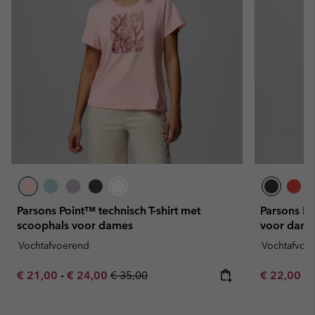
Parsons Point™ technisch T-shirt met
Parsons Po
scoophals voor dames
voor dame
Vochtafvoerend
Vochtafvoe
Minimum sale price:
Maximum sale price:
Regular price:
Minimum sa
€ 21,00
-
€ 24,00
€ 35,00
€ 22,00
-