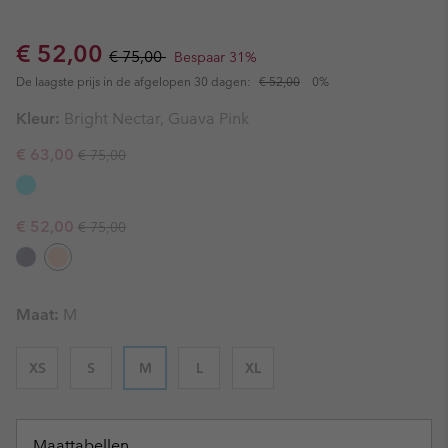
Sale price:
Regular price:
€ 52,00
€ 75,00
Bespaar 31%
De laagste prijs in de afgelopen 30 dagen:
€ 52,00
0%
Kleur:
Bright Nectar, Guava Pink
Regular price:
Sale price:
€ 63,00
€ 75,00
Regular price:
Sale price:
€ 52,00
€ 75,00
Maat:
M
XS
S
M
L
XL
Maattabellen