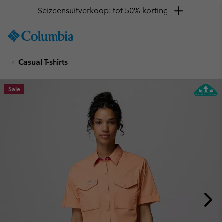
Seizoensuitverkoop: tot 50% korting
SKIP
Columbia
TO
Sportswear
CONTENT
Casual T-shirts
SKIP
TO
MAIN
Sale
NAV
SKIP
TO
SEARCH