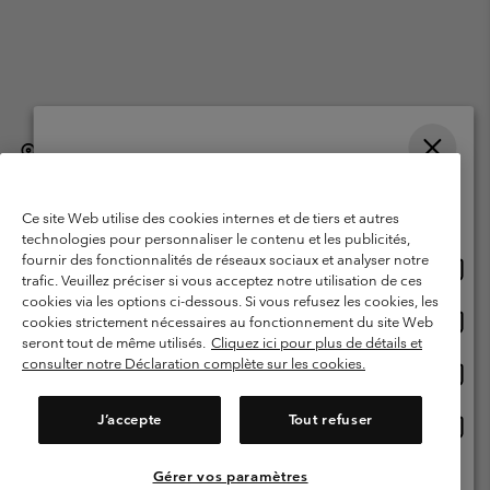
België (Nederlands)
English ›
français ›
|
|
Selecteer je verzendlocatie en taal
©
2026
Columbia Sportswear International Sarl. Avenue des Morgines, 12
1213 Petit-Lancy, Zwitserland. All rights reserved.
Online shoppen beschikbaar
Ce site Web utilise des cookies internes et de tiers et autres
Gebruiksvoorwaarden
Verkoopvoorwaarden
Garantie
technologies pour personnaliser le contenu et les publicités,
fournir des fonctionnalités de réseaux sociaux et analyser notre
Onlin
United States
Privacybeleid
Gebruiksvoorwaarden voor lidmaatschap
trafic. Veuillez préciser si vous acceptez notre utilisation de ces
shopp
cookies via les options ci-dessous. Si vous refusez les cookies, les
Voorwaarden voor door gebruikers gegenereerde inhoud
Impressum
besch
Onlin
Belgium-English
cookies strictement nécessaires au fonctionnement du site Web
shopp
Cookies
seront tout de même utilisés.
Cliquez ici pour plus de détails et
besch
consulter notre Déclaration complète sur les cookies.
Onlin
Belgium-Français
shopp
Helpcentrum: Maan-Vrij. 9:00 - 13:00 & 14:00- 18:00
(+)3278480783
besch
J’accepte
Tout refuser
Onlin
Belgium-Dutch
shopp
besch
Gérer vos paramètres
Alle Locaties Bekijken