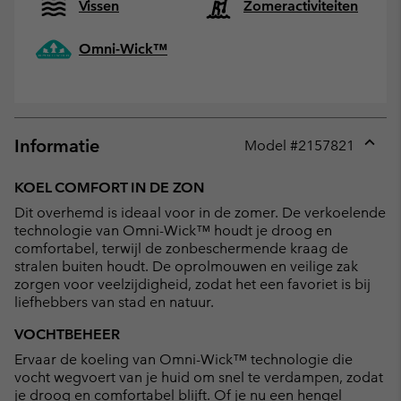
Vissen
Zomeractiviteiten
Omni-Wick™
Informatie
Model #
2157821
Expan
or
KOEL COMFORT IN DE ZON
collap
Dit overhemd is ideaal voor in de zomer. De verkoelende
sectio
technologie van Omni-Wick™ houdt je droog en
comfortabel, terwijl de zonbeschermende kraag de
stralen buiten houdt. De oprolmouwen en veilige zak
zorgen voor veelzijdigheid, zodat het een favoriet is bij
liefhebbers van stad en natuur.
VOCHTBEHEER
Ervaar de koeling van Omni-Wick™ technologie die
vocht wegvoert van je huid om snel te verdampen, zodat
je droog en comfortabel blijft. Of je nu een hengel