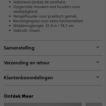
Ademend dankzij de ventilatie.
Opgerolde mouwen met houders voor
veelzijdigheid.
Hengelhouder voor praktisch gemak.
Bevestigingslus voor extra functionaliteit.
Middenruglengte: 31.0 in / 78.7 cm
Gebruik: Vissen
Samenstelling
Expan
or
collap
Verzending en retour
sectio
Expan
or
collap
Klantenbeoordelingen
sectio
Expan
or
collap
Ontdek Meer
sectio