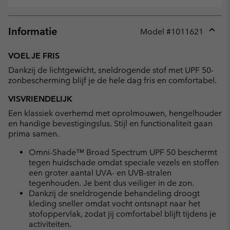
Informatie
Model #
1011621
Expan
or
VOEL JE FRIS
collap
Dankzij de lichtgewicht, sneldrogende stof met UPF 50-
sectio
zonbescherming blijf je de hele dag fris en comfortabel.
VISVRIENDELIJK
Een klassiek overhemd met oprolmouwen, hengelhouder
en handige bevestigingslus. Stijl en functionaliteit gaan
prima samen.
Omni-Shade™ Broad Spectrum UPF 50 beschermt
tegen huidschade omdat speciale vezels en stoffen
een groter aantal UVA- en UVB-stralen
tegenhouden. Je bent dus veiliger in de zon.
Dankzij de sneldrogende behandeling droogt
kleding sneller omdat vocht ontsnapt naar het
stofoppervlak, zodat jij comfortabel blijft tijdens je
activiteiten.