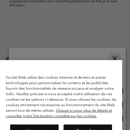
je gegevens verwerken voor marketingdoeleinden en hoe je je kunt
afmelden.
België (Nederlands)
English ›
français ›
|
|
Selecteer je verzendlocatie en taal
©
2026
Columbia Sportswear International Sarl. Avenue des Morgines, 12
1213 Petit-Lancy, Zwitserland. All rights reserved.
Online shoppen beschikbaar
Ce site Web utilise des cookies internes et de tiers et autres
Gebruiksvoorwaarden
Verkoopvoorwaarden
Garantie
technologies pour personnaliser le contenu et les publicités,
fournir des fonctionnalités de réseaux sociaux et analyser notre
Onlin
United States
Privacybeleid
Gebruiksvoorwaarden voor lidmaatschap
trafic. Veuillez préciser si vous acceptez notre utilisation de ces
shopp
cookies via les options ci-dessous. Si vous refusez les cookies, les
Voorwaarden voor door gebruikers gegenereerde inhoud
Impressum
besch
Onlin
Belgium-English
cookies strictement nécessaires au fonctionnement du site Web
shopp
Cookies
seront tout de même utilisés.
Cliquez ici pour plus de détails et
besch
consulter notre Déclaration complète sur les cookies.
Onlin
Belgium-Français
shopp
Helpcentrum: Maan-Vrij. 9:00 - 13:00 & 14:00- 18:00
(+)3278480783
besch