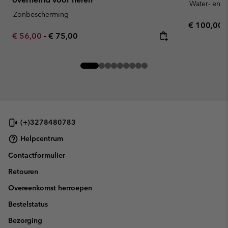
Water- en v
Zonbescherming
Regular pr
€ 100,00
Minimum sale price:
Maximum price:
€ 56,00
-
€ 75,00
(+)3278480783
Helpcentrum
Contactformulier
Retouren
Overeenkomst herroepen
Bestelstatus
Bezorging