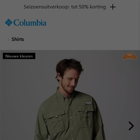
Seizoensuitverkoop: tot 50% korting
SKIP
Columbia
TO
Sportswear
CONTENT
Shirts
SKIP
TO
MAIN
Nieuwe kleuren
NAV
SKIP
TO
SEARCH