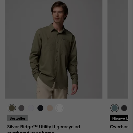
Bestseller
Nieuwe kleu
Silver Ridge™ Utility II gerecycled
Overhemd 
overhemd voor heren