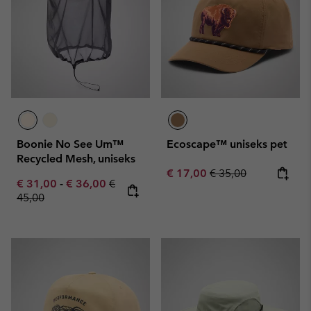
Boonie No See Um™
Ecoscape™ uniseks pet
Recycled Mesh, uniseks
Sale price:
Regular price:
€ 17,00
€ 35,00
Minimum sale price:
Maximum sale price:
Regular price:
€ 31,00
-
€ 36,00
€
45,00