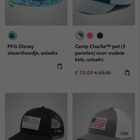
PFG Disney
Camp Charlie™ pet (5
vissershoedje, uniseks
panelen) voor oudere
kids, uniseks
Sale price:
Regular price:
€ 20,00
€ 25,00