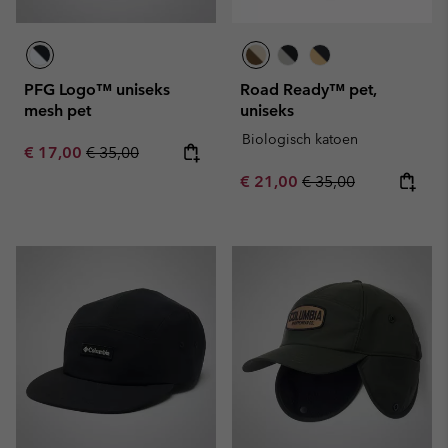
PFG Logo™ uniseks
Road Ready™ pet,
mesh pet
uniseks
Biologisch katoen
Sale price:
Regular price:
€ 17,00
€ 35,00
Sale price:
Regular price:
€ 21,00
€ 35,00