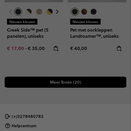
Nieuwe kleuren
Nieuwe kleuren
Creek Side™ pet (5
Pet met oorkleppen
panelen), uniseks
Landroamer™, uniseks
Minimum sale price:
Maximum price:
Regular price:
€ 17,00
-
€ 35,00
€ 40,00
Meer Tonen (20)
(+)3278480783
Helpcentrum