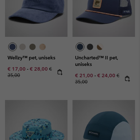
Wellzy™ pet, uniseks
Uncharted™ II pet,
uniseks
Minimum sale price:
Maximum sale price:
Regular price:
€ 17,00
-
€ 28,00
€
35,00
Minimum sale price:
Maximum sale pric
Regular pr
€ 21,00
-
€ 24,00
€
35,00