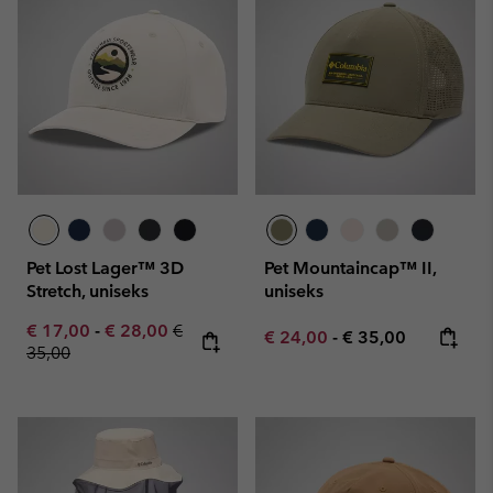
Pet Lost Lager™ 3D
Pet Mountaincap™ II,
Stretch, uniseks
uniseks
Minimum sale price:
Maximum sale price:
Regular price:
€ 17,00
-
€ 28,00
€
Minimum sale price:
Maximum price:
€ 24,00
-
€ 35,00
35,00