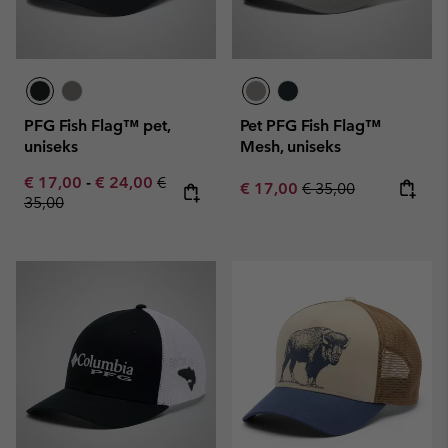
PFG Fish Flag™ pet,
Pet PFG Fish Flag™
uniseks
Mesh, uniseks
Minimum sale price:
Maximum sale price:
Regular price:
€ 17,00
-
€ 24,00
€
Sale price:
Regular price:
€ 17,00
€ 35,00
35,00