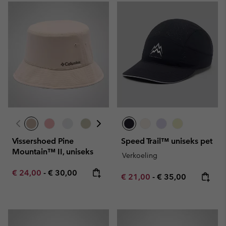
Vissershoed Pine
Speed Trail™ uniseks pet
Mountain™ II, uniseks
Verkoeling
Minimum sale price:
Maximum price:
€ 24,00
-
€ 30,00
Minimum sale price:
Maximum price:
€ 21,00
-
€ 35,00