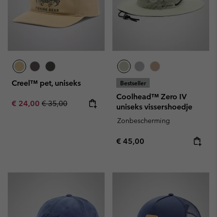
Creel™ pet, uniseks
Bestseller
Coolhead™ Zero IV
Sale price:
Regular price:
€ 24,00
€ 35,00
uniseks vissershoedje
Zonbescherming
Regular price:
€ 45,00