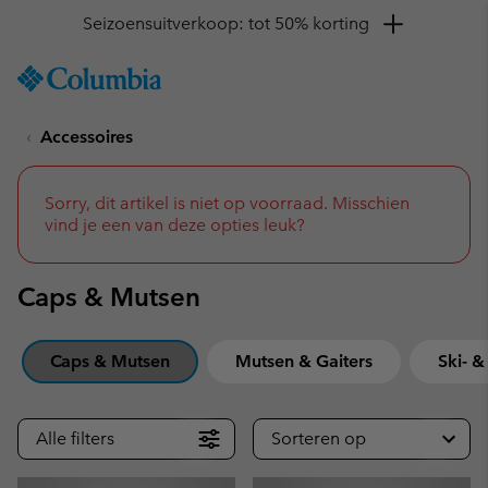
Krijg 10% korting
SKIP
Columbia
TO
Sportswear
CONTENT
Accessoires
SKIP
TO
MAIN
NAV
Sorry, dit artikel is niet op voorraad. Misschien
vind je een van deze opties leuk?
SKIP
TO
SEARCH
Caps & Mutsen
Caps & Mutsen
Mutsen & Gaiters
Ski- 
Alle filters
Sorteren op