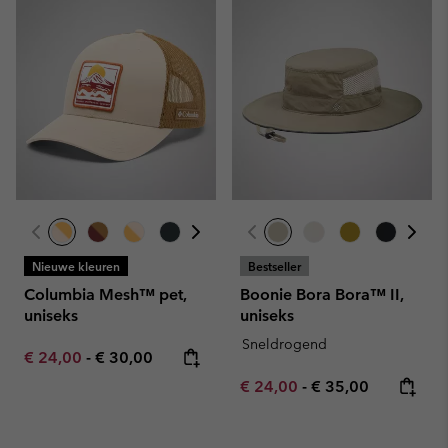
Nieuwe kleuren
Bestseller
Columbia Mesh™ pet,
Boonie Bora Bora™ II,
uniseks
uniseks
Sneldrogend
Minimum sale price:
Maximum price:
€ 24,00
-
€ 30,00
Minimum sale price:
Maximum price:
€ 24,00
-
€ 35,00