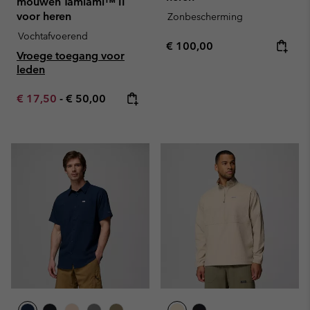
mouwen Tamiami™ II
voor heren
Zonbescherming
Vochtafvoerend
Regular price:
€ 100,00
Vroege toegang voor
leden
Minimum sale price:
Maximum price:
€ 17,50
-
€ 50,00