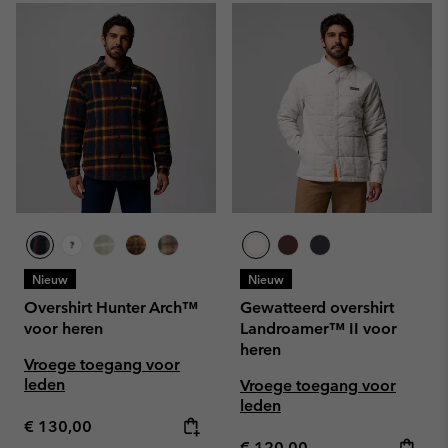
Nieuw
Nieuw
Overshirt Hunter Arch™
Gewatteerd overshirt
voor heren
Landroamer™ II voor
heren
Vroege toegang voor
leden
Vroege toegang voor
leden
Regular price:
€ 130,00
Regular price:
€ 120,00