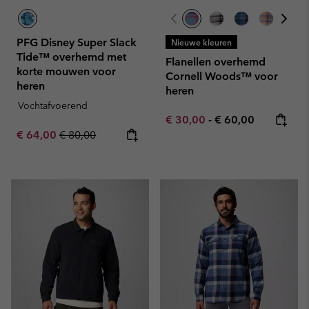
PFG Disney Super Slack
Nieuwe kleuren
Tide™ overhemd met
Flanellen overhemd
korte mouwen voor
Cornell Woods™ voor
heren
heren
Vochtafvoerend
Minimum sale price:
Maximum price:
€ 30,00
-
€ 60,00
Sale price:
Regular price:
€ 64,00
€ 80,00