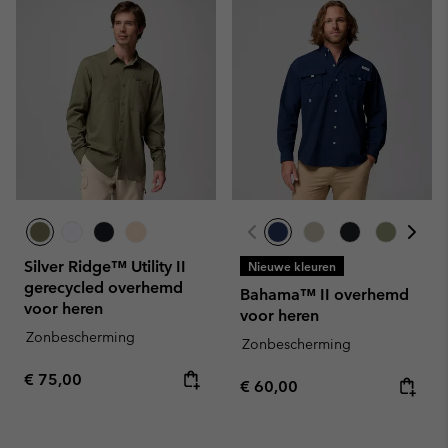
Silver Ridge™ Utility II
Nieuwe kleuren
gerecycled overhemd
Bahama™ II overhemd
voor heren
voor heren
Zonbescherming
Zonbescherming
Regular price:
€ 75,00
Regular price:
€ 60,00