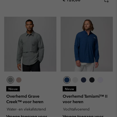
Nieuw
Nieuw
Overhemd Grave
Overhemd Tamiami™ II
Creek™ voor heren
voor heren
Water- en vlekafstotend
Vochtafvoerend
Vroege toegang voor
Vroege toegang voor