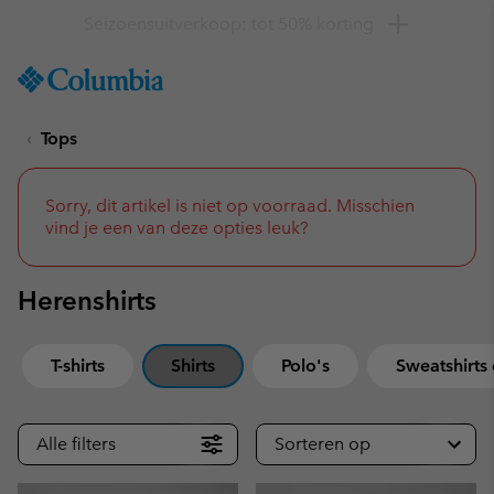
Krijg 10% korting
SKIP
Columbia
TO
Sportswear
CONTENT
Tops
SKIP
TO
MAIN
NAV
Sorry, dit artikel is niet op voorraad. Misschien
vind je een van deze opties leuk?
SKIP
TO
SEARCH
Herenshirts
T-shirts
Shirts
Polo's
Sweatshirts
Alle filters
Sorteren op