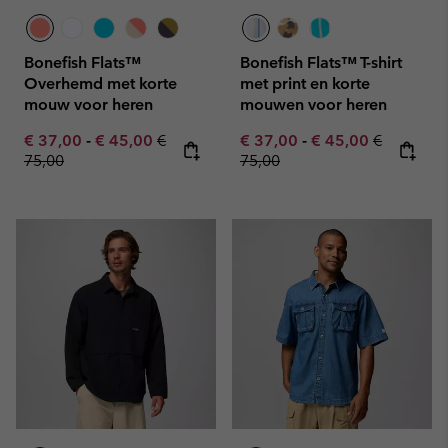
Bonefish Flats™
Bonefish Flats™ T-shirt
Overhemd met korte
met print en korte
mouw voor heren
mouwen voor heren
Minimum sale price:
Maximum sale price:
Regular price:
Minimum sale price:
Maximum sale pric
Regular pr
€ 37,00
-
€ 45,00
€
€ 37,00
-
€ 45,00
€
75,00
75,00