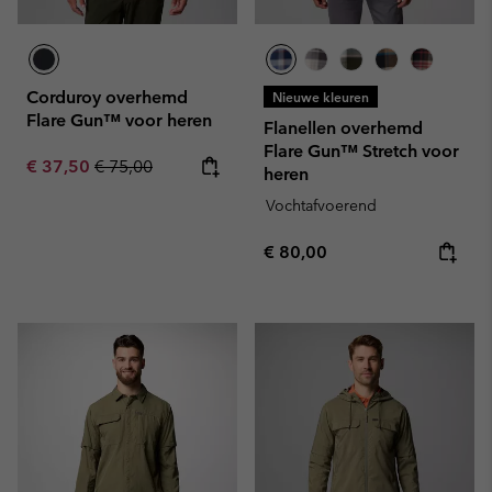
Corduroy overhemd
Nieuwe kleuren
Flare Gun™ voor heren
Flanellen overhemd
Flare Gun™ Stretch voor
Sale price:
Regular price:
€ 37,50
€ 75,00
heren
Vochtafvoerend
Regular price:
€ 80,00