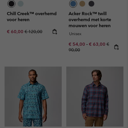
Chill Creek™ overhemd
Acker Rock™ twill
voor heren
overhemd met korte
mouwen voor heren
Sale price:
Regular price:
€ 60,00
€ 120,00
Unisex
Minimum sale price:
Maximum sale pric
Regular pr
€ 54,00
-
€ 63,00
€
90,00