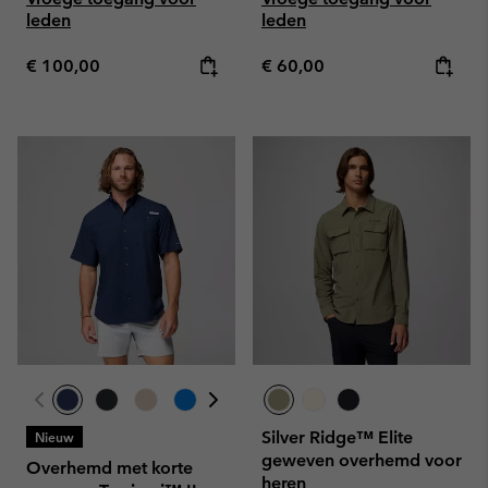
leden
leden
Regular price:
Regular price:
€ 100,00
€ 60,00
Silver Ridge™ Elite
Nieuw
geweven overhemd voor
Overhemd met korte
heren