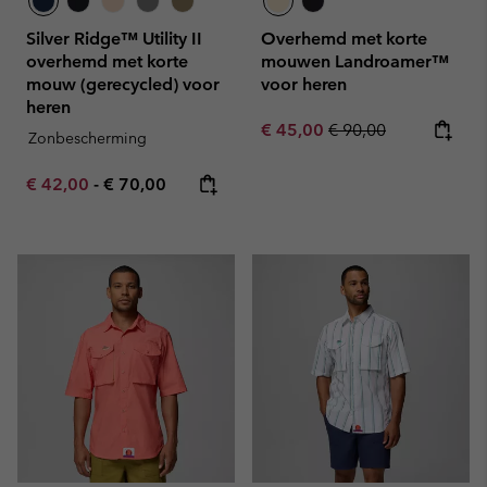
Silver Ridge™ Utility II
Overhemd met korte
overhemd met korte
mouwen Landroamer™
mouw (gerecycled) voor
voor heren
heren
Sale price:
Regular price:
€ 45,00
€ 90,00
Zonbescherming
Minimum sale price:
Maximum price:
€ 42,00
-
€ 70,00