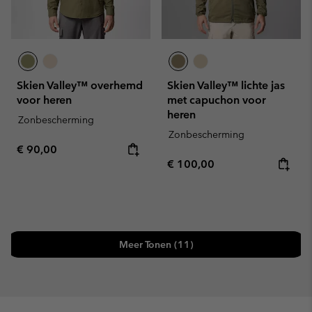
Skien Valley™ overhemd
Skien Valley™ lichte jas
voor heren
met capuchon voor
heren
Zonbescherming
Zonbescherming
Regular price:
€ 90,00
Regular price:
€ 100,00
Meer Tonen (11)