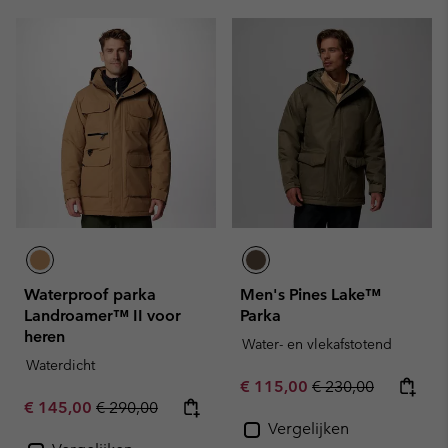
Waterproof parka
Men's Pines Lake™
Landroamer™ II voor
Parka
heren
Water- en vlekafstotend
Waterdicht
Sale price:
Regular price:
€ 115,00
€ 230,00
Sale price:
Regular price:
€ 145,00
€ 290,00
Vergelijken