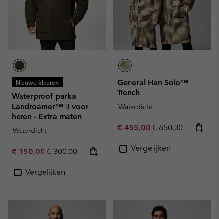
General Han Solo™
Nieuwe kleuren
Trench
Waterproof parka
Landroamer™ II voor
Waterdicht
heren - Extra maten
Sale price:
Regular price:
€ 455,00
€ 650,00
Waterdicht
Vergelijken
Sale price:
Regular price:
€ 150,00
€ 300,00
Vergelijken