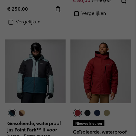
Sale price:
Regular price:
€ 80,00
€ 160,00
Regular price:
€ 250,00
Vergelijken
Vergelijken
Geïsoleerde, waterproof
Nieuwe kleuren
jas Point Park™ II voor
Geïsoleerde, waterproof