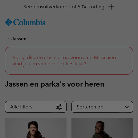
Krijg 10% korting
SKIP
Columbia
TO
Sportswear
CONTENT
Jassen
SKIP
TO
MAIN
NAV
Sorry, dit artikel is niet op voorraad. Misschien
vind je een van deze opties leuk?
SKIP
TO
SEARCH
Jassen en parka's voor heren
Alle filters
Sorteren op