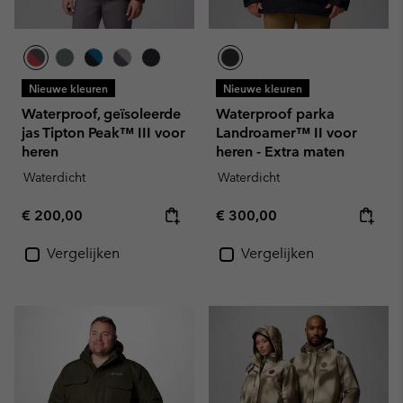
Nieuwe kleuren
Nieuwe kleuren
Waterproof, geïsoleerde
Waterproof parka
jas Tipton Peak™ III voor
Landroamer™ II voor
heren
heren - Extra maten
Waterdicht
Waterdicht
Regular price:
Regular price:
€ 200,00
€ 300,00
Vergelijken
Vergelijken