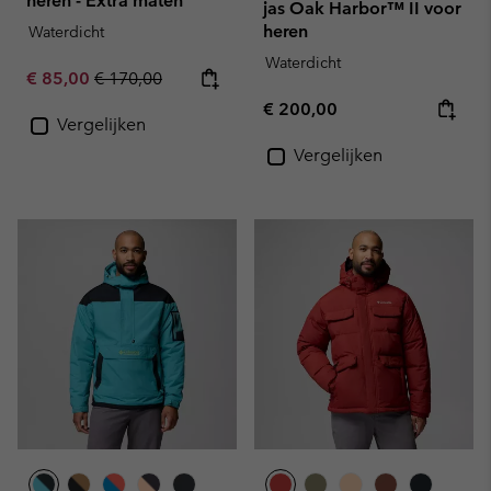
heren - Extra maten
jas Oak Harbor™ II voor
heren
Waterdicht
Waterdicht
Sale price:
Regular price:
€ 85,00
€ 170,00
Regular price:
€ 200,00
Vergelijken
Vergelijken