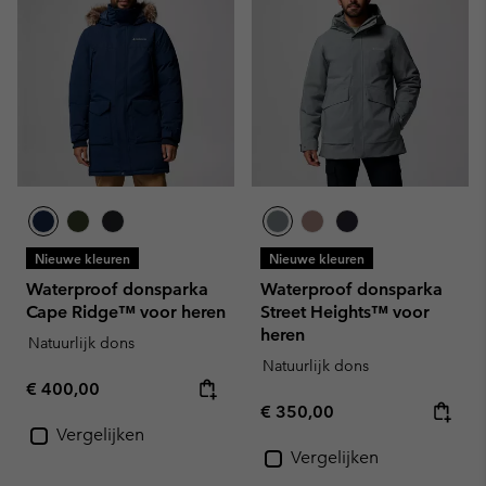
Nieuwe kleuren
Nieuwe kleuren
Waterproof donsparka
Waterproof donsparka
Cape Ridge™ voor heren
Street Heights™ voor
heren
Natuurlijk dons
Natuurlijk dons
Regular price:
€ 400,00
Regular price:
€ 350,00
Vergelijken
Vergelijken