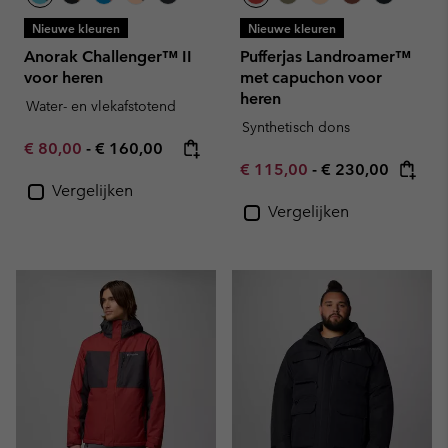
Nieuwe kleuren
Nieuwe kleuren
Anorak Challenger™ II
Pufferjas Landroamer™
voor heren
met capuchon voor
heren
Water- en vlekafstotend
Synthetisch dons
Minimum sale price:
Maximum price:
€ 80,00
-
€ 160,00
Minimum sale price:
Maximum price:
€ 115,00
-
€ 230,00
Vergelijken
Vergelijken