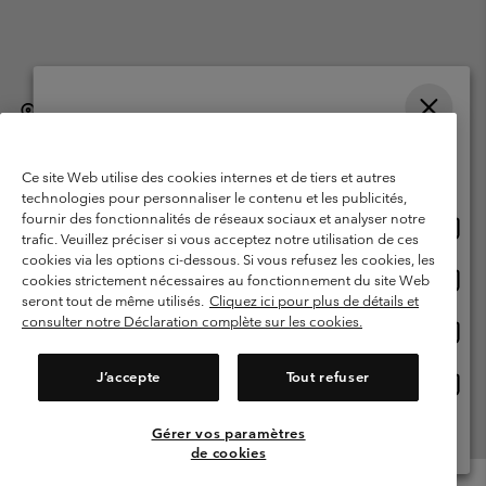
België (Nederlands)
English ›
français ›
|
|
Selecteer je verzendlocatie en taal
©
2026
Columbia Sportswear International Sarl. Avenue des Morgines, 12
1213 Petit-Lancy, Zwitserland. All rights reserved.
Online shoppen beschikbaar
Ce site Web utilise des cookies internes et de tiers et autres
Gebruiksvoorwaarden
Verkoopvoorwaarden
Garantie
technologies pour personnaliser le contenu et les publicités,
fournir des fonctionnalités de réseaux sociaux et analyser notre
Onlin
United States
Privacybeleid
Gebruiksvoorwaarden voor lidmaatschap
trafic. Veuillez préciser si vous acceptez notre utilisation de ces
shopp
cookies via les options ci-dessous. Si vous refusez les cookies, les
Voorwaarden voor door gebruikers gegenereerde inhoud
Impressum
besch
Onlin
Belgium-English
cookies strictement nécessaires au fonctionnement du site Web
shopp
Cookies
seront tout de même utilisés.
Cliquez ici pour plus de détails et
besch
consulter notre Déclaration complète sur les cookies.
Onlin
Belgium-Français
shopp
Helpcentrum: Maan-Vrij. 9:00 - 13:00 & 14:00- 18:00
(+)3278480783
besch
J’accepte
Tout refuser
Onlin
Belgium-Dutch
shopp
besch
Gérer vos paramètres
Alle Locaties Bekijken
de cookies