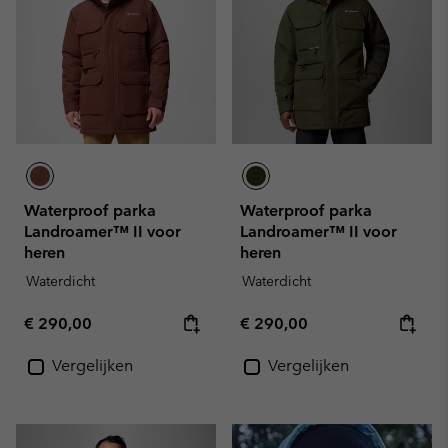
Waterproof parka
Waterproof parka
Landroamer™ II voor
Landroamer™ II voor
heren
heren
Waterdicht
Waterdicht
Regular price:
Regular price:
€ 290,00
€ 290,00
Vergelijken
Vergelijken