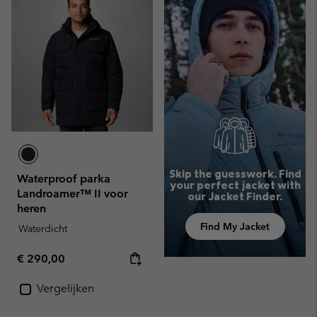
Skip the guesswork. Find
Waterproof parka
your perfect jacket with
Landroamer™ II voor
our Jacket Finder.
heren
Find My Jacket
Waterdicht
Regular price:
€ 290,00
Vergelijken