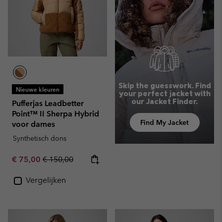
Skip the guesswork. Find
Nieuwe kleuren
your perfect jacket with
our Jacket Finder.
Pufferjas Leadbetter
Point™ II Sherpa Hybrid
Find My Jacket
voor dames
Synthetisch dons
Sale price:
Regular price:
€ 75,00
€ 150,00
Vergelijken