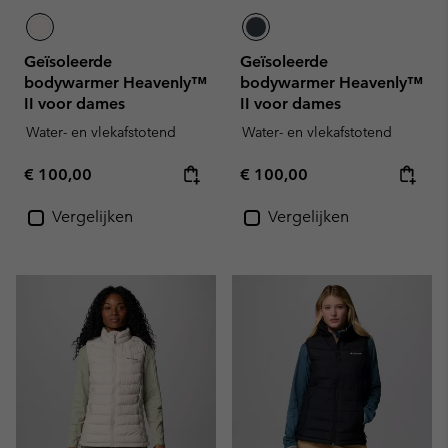
Geïsoleerde
Geïsoleerde
bodywarmer Heavenly™
bodywarmer Heavenly™
II voor dames
II voor dames
Water- en vlekafstotend
Water- en vlekafstotend
Regular price:
Regular price:
€ 100,00
€ 100,00
Vergelijken
Vergelijken