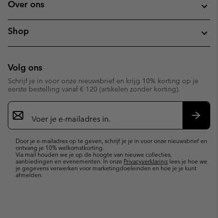
Over ons
Shop
Volg ons
Schrijf je in voor onze nieuwsbrief en krijg 10% korting op je
eerste bestelling vanaf € 120 (artikelen zonder korting).
Aanmelden
voor
e-
Inschr
mailupdates
Door je e-mailadres op te geven, schrijf je je in voor onze nieuwsbrief en
ontvang je 10% welkomstkorting.
Via mail houden we je op de hoogte van nieuwe collecties,
aanbiedingen en evenementen. In onze
Privacyverklaring
lees je hoe we
je gegevens verwerken voor marketingdoeleinden en hoe je je kunt
afmelden.