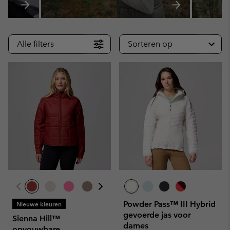
Alle filters
Sorteren op
Powder Pass™ III Hybrid
Nieuwe kleuren
gevoerde jas voor
Sienna Hill™
dames
opvouwbare,