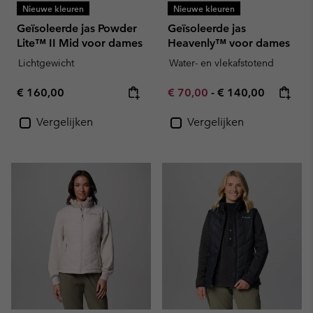
Nieuwe kleuren
Nieuwe kleuren
Geïsoleerde jas Powder
Geïsoleerde jas
Lite™ II Mid voor dames
Heavenly™ voor dames
Lichtgewicht
Water- en vlekafstotend
Regular price:
Minimum sale price:
Maximum price:
€ 160,00
€ 70,00
-
€ 140,00
Vergelijken
Vergelijken