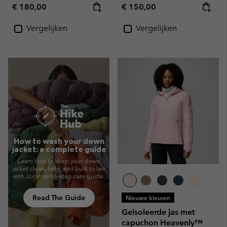
Regular price:
Regular price:
€ 180,00
€ 150,00
Vergelijken
Vergelijken
How to wash your down
jacket: a complete guide
Learn how to keep your down
jacket clean, lofty, and built to last
with our step‑by‑step care guide.
Read The Guide
Nieuwe kleuren
Geïsoleerde jas met
capuchon Heavenly™