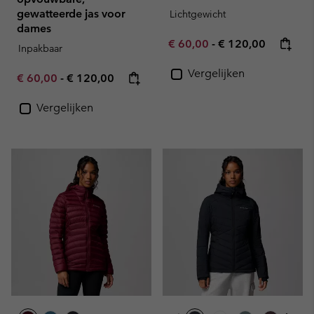
gewatteerde jas voor
Lichtgewicht
dames
Minimum sale price:
Maximum price:
€ 60,00
-
€ 120,00
Inpakbaar
Vergelijken
Minimum sale price:
Maximum price:
€ 60,00
-
€ 120,00
Vergelijken