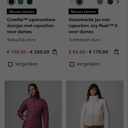
Nieuwe kleuren
Nieuwe kleuren
Corelite™ opvouwbare
Geïsoleerde jas met
donsjas met capuchon
capuchon Joy Peak™ II
voor dames
voor dames
Natuurlijk dons
Synthetisch dons
Minimum sale price:
Maximum price:
Minimum sale price:
Maximum price:
€ 100,00
-
€ 200,00
€ 85,00
-
€ 170,00
Vergelijken
Vergelijken