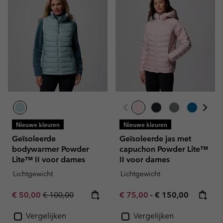
Nieuwe kleuren
Nieuwe kleuren
Geïsoleerde
Geïsoleerde jas met
bodywarmer Powder
capuchon Powder Lite™
Lite™ II voor dames
II voor dames
Lichtgewicht
Lichtgewicht
Sale price:
Regular price:
Minimum sale price:
Maximum price:
€ 50,00
€ 100,00
€ 75,00
-
€ 150,00
Vergelijken
Vergelijken