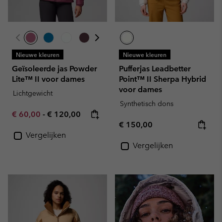
Nieuwe kleuren
Nieuwe kleuren
Geïsoleerde jas Powder
Pufferjas Leadbetter
Lite™ II voor dames
Point™ II Sherpa Hybrid
voor dames
Lichtgewicht
Synthetisch dons
Minimum sale price:
Maximum price:
€ 60,00
-
€ 120,00
Regular price:
€ 150,00
Vergelijken
Vergelijken