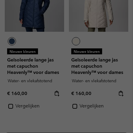
Nieuwe kleuren
Nieuwe kleuren
Geïsoleerde lange jas
Geïsoleerde lange jas
met capuchon
met capuchon
Heavenly™ voor dames
Heavenly™ voor dames
Water- en vlekafstotend
Water- en vlekafstotend
Regular price:
Regular price:
€ 160,00
€ 160,00
Vergelijken
Vergelijken