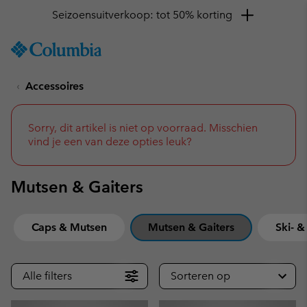
Krijg 10% korting
SKIP
Columbia
TO
Sportswear
CONTENT
Accessoires
SKIP
TO
MAIN
NAV
Sorry, dit artikel is niet op voorraad. Misschien
vind je een van deze opties leuk?
SKIP
TO
SEARCH
Mutsen & Gaiters
Caps & Mutsen
Mutsen & Gaiters
Ski- 
Alle filters
Sorteren op