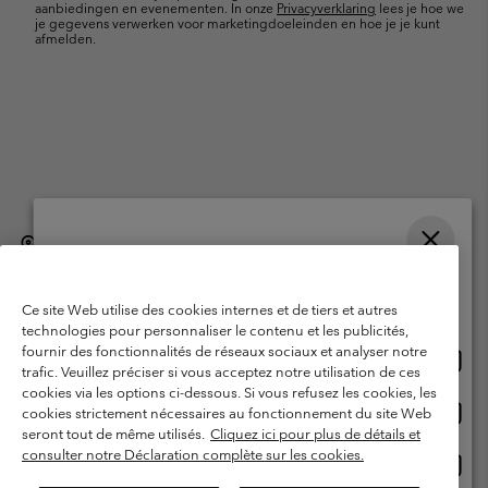
aanbiedingen en evenementen. In onze
Privacyverklaring
lees je hoe we
je gegevens verwerken voor marketingdoeleinden en hoe je je kunt
afmelden.
België (Nederlands)
English ›
français ›
|
|
Selecteer je verzendlocatie en taal
©
2026
Columbia Sportswear International Sarl. Avenue des Morgines, 12
1213 Petit-Lancy, Zwitserland. All rights reserved.
Online shoppen beschikbaar
Ce site Web utilise des cookies internes et de tiers et autres
Gebruiksvoorwaarden
Verkoopvoorwaarden
Garantie
technologies pour personnaliser le contenu et les publicités,
fournir des fonctionnalités de réseaux sociaux et analyser notre
Onlin
United States
Privacybeleid
Gebruiksvoorwaarden voor lidmaatschap
trafic. Veuillez préciser si vous acceptez notre utilisation de ces
shopp
cookies via les options ci-dessous. Si vous refusez les cookies, les
Voorwaarden voor door gebruikers gegenereerde inhoud
Impressum
besch
Onlin
Belgium-English
cookies strictement nécessaires au fonctionnement du site Web
shopp
Cookies
seront tout de même utilisés.
Cliquez ici pour plus de détails et
besch
consulter notre Déclaration complète sur les cookies.
Onlin
Belgium-Français
shopp
Helpcentrum: Maan-Vrij. 9:00 - 13:00 & 14:00- 18:00