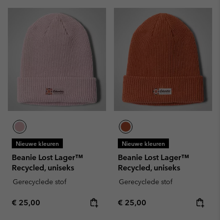
Nieuwe kleuren
Nieuwe kleuren
Beanie Lost Lager™
Beanie Lost Lager™
Recycled, uniseks
Recycled, uniseks
Gerecyclede stof
Gerecyclede stof
Regular price:
Regular price:
€ 25,00
€ 25,00