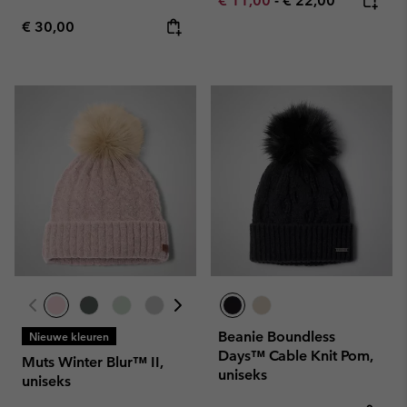
€ 11,00
-
€ 22,00
Regular price:
€ 30,00
Beanie Boundless
Nieuwe kleuren
Days™ Cable Knit Pom,
Muts Winter Blur™ II,
uniseks
uniseks