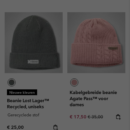
Kabelgebreide beanie
Nieuwe kleuren
Agate Pass™ voor
Beanie Lost Lager™
dames
Recycled, uniseks
Gerecyclede stof
Sale price:
Regular price:
€ 17,50
€ 35,00
Regular price:
€ 25,00