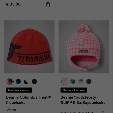
Regular price:
€ 35,00
Nieuwe kleuren
Nieuwe kleuren
Beanie Columbia Heat™
Beanie Youth Frosty
III, uniseks
Trail™ II Earflap, uniseks
Warm
Minimum sale price:
Maximum price: