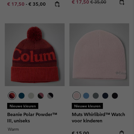
Sale price:
Regular price:
€ 17,50
€ 35,00
Minimum sale price:
Maximum price:
€ 17,50
-
€ 35,00
Nieuwe kleuren
Nieuwe kleuren
Beanie Polar Powder™
Muts Whirlibird™ Watch
III, uniseks
voor kinderen
Warm
Regular price:
€ 15,00