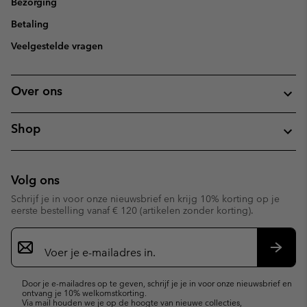
Bezorging
Betaling
Veelgestelde vragen
Over ons
Shop
Volg ons
Schrijf je in voor onze nieuwsbrief en krijg 10% korting op je
eerste bestelling vanaf € 120 (artikelen zonder korting).
Aanmelden
voor
e-
Inschr
mailupdates
Door je e-mailadres op te geven, schrijf je je in voor onze nieuwsbrief en
ontvang je 10% welkomstkorting.
Via mail houden we je op de hoogte van nieuwe collecties,