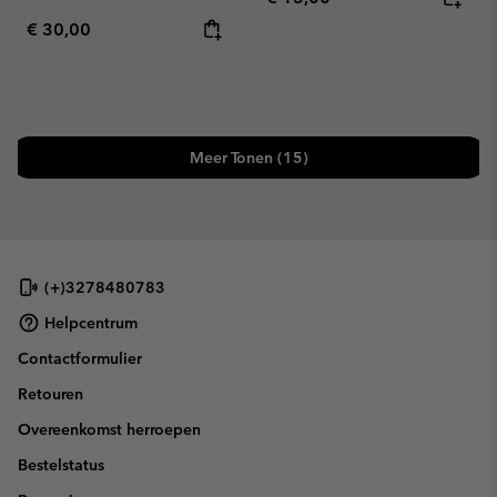
Regular price:
€ 30,00
Meer Tonen (15)
(+)3278480783
Helpcentrum
Contactformulier
Retouren
Overeenkomst herroepen
Bestelstatus