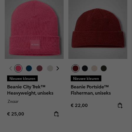
Nieuwe kleuren
Nieuwe kleuren
Beanie City Trek™
Beanie Portside™
Heavyweight, uniseks
Fisherman, uniseks
Zwaar
Regular price:
€ 22,00
Regular price:
€ 25,00