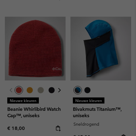
Nieuwe kleuren
Nieuwe kleuren
Beanie Whirlibird Watch
Bivakmuts Titanium™,
Cap™, uniseks
uniseks
Sneldrogend
Regular price:
€ 18,00