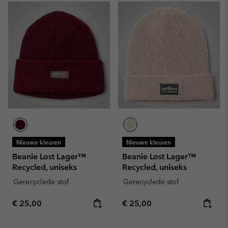
Nieuwe kleuren
Nieuwe kleuren
Beanie Lost Lager™
Beanie Lost Lager™
Recycled, uniseks
Recycled, uniseks
Gerecyclede stof
Gerecyclede stof
Regular price:
Regular price:
€ 25,00
€ 25,00