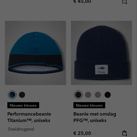
Regular price:
€ 45,00
Nieuwe kleuren
Nieuwe kleuren
Performancebeanie
Beanie met omslag
Titanium™, uniseks
PFG™, uniseks
Sneldrogend
Regular price:
€ 25,00