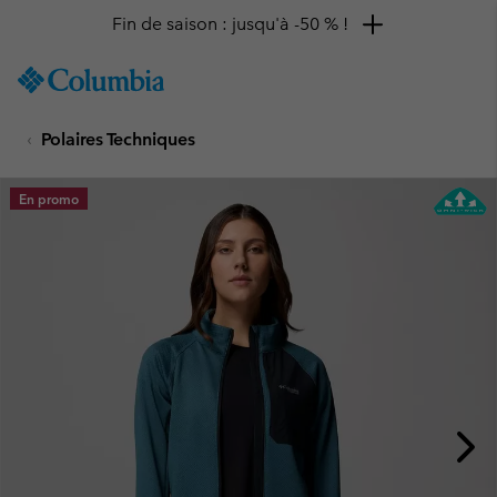
Fin de saison : jusqu'à -50 % !
SKIP
Columbia
TO
Sportswear
CONTENT
Polaires Techniques
SKIP
TO
MAIN
En promo
NAV
SKIP
TO
SEARCH