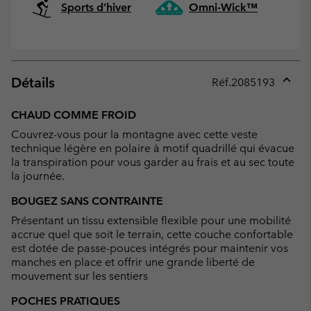
Sports d’hiver
Omni-Wick™
Détails
Réf.
2085193
Expan
or
CHAUD COMME FROID
collap
Couvrez-vous pour la montagne avec cette veste
sectio
technique légère en polaire à motif quadrillé qui évacue
la transpiration pour vous garder au frais et au sec toute
la journée.
BOUGEZ SANS CONTRAINTE
Présentant un tissu extensible flexible pour une mobilité
accrue quel que soit le terrain, cette couche confortable
est dotée de passe-pouces intégrés pour maintenir vos
manches en place et offrir une grande liberté de
mouvement sur les sentiers
POCHES PRATIQUES