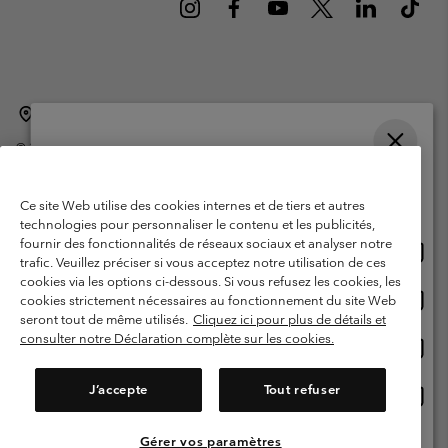
Belgique (français)
English ›
Nederlands ›
|
|
©
2026
Columbia Sportswear International Sarl. Avenue des Morgines, 12
1213 Petit-Lancy Switzerland. Tous droits réservés.
Veuillez choisir une langue
Conditions d'utilisation
Conditions Générales de Vente
Achats en ligne disponibles
Ce site Web utilise des cookies internes et de tiers et autres
Garanties Légales
Politique de confidentialité
technologies pour personnaliser le contenu et les publicités,
fournir des fonctionnalités de réseaux sociaux et analyser notre
Achat
United States
Conditions d'utilisation - Membres
trafic. Veuillez préciser si vous acceptez notre utilisation de ces
en
cookies via les options ci-dessous. Si vous refusez les cookies, les
Conditions D'utilisation - Contenu généré par l'utilisateur
Impressum
ligne
Achat
Belgium-English
cookies strictement nécessaires au fonctionnement du site Web
dispon
en
Cookies
seront tout de même utilisés.
Cliquez ici pour plus de détails et
ligne
consulter notre Déclaration complète sur les cookies.
Achat
Belgium-Français
dispon
en
Service client: Lun - sam de 9h à 13h et de 14h à 18h
(+)3278480783
ligne
J’accepte
Tout refuser
Achat
Belgium-Dutch
dispon
en
ligne
Gérer vos paramètres