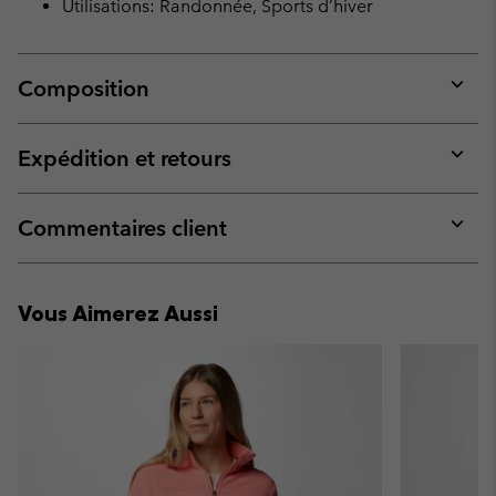
Utilisations: Randonnée, Sports d’hiver
Composition
Expan
or
collap
Expédition et retours
sectio
Expan
or
collap
Commentaires client
sectio
Expan
or
collap
Vous Aimerez Aussi
sectio