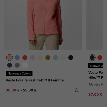
Nouveaux Co
Veste Pola
Nouveaux Coloris
Hike™ Fe
Veste Polaire Fast Trek™ II Femme
Matière Rec
Minimum sale price:
Maximum price:
30,00 €
-
65,00 €
Minimum sa
37,00 €
-