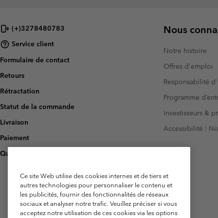
Nous connai
(+)3278480783
Service client
Notre histoire
Formulaire de contact
Offres d'emploi
Retours
Responsabilité d'
Rétractation
Programme d’entr
Statut de la commande
Investisseurs & p
Livraison
Accessibilité : 
Paiement
Questions fréquentes
Ce site Web utilise des cookies internes et de tiers et
autres technologies pour personnaliser le contenu et
les publicités, fournir des fonctionnalités de réseaux
sociaux et analyser notre trafic. Veuillez préciser si vous
acceptez notre utilisation de ces cookies via les options