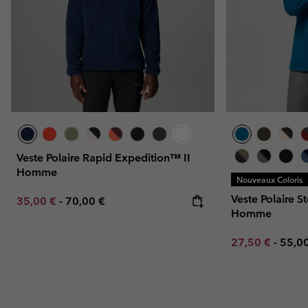
Veste Polaire Rapid Expedition™ II
Homme
Nouveaux Coloris
Veste Polaire 
Minimum sale price:
Maximum price:
35,00 €
-
70,00 €
Homme
Minimum sale p
Maxi
27,50 €
-
55,0