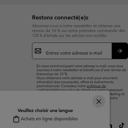
Restons connecté(e)s
Abonnez-vous à notre newsletter et obtenez une
remise de 10 % sur votre première commande dès
120 € d’achats sur les articles non soldés.
Inscription
par
e-
S’a
mail
En nous communiquant votre adresse e-mail, vous vous
inscrivez à notre newsletter et bénéficiez d’une remise de
bienvenue de 10 %.
Nous utiliserons votre adresse e-mail pour vous tenir
informé(e) des nouveautés, offres et événements
promotionnels. Consultez notre
politique de
confidentialité
pour plus de détails sur notre traitement
des données vous concernant à des fins de marketing et
sur les moyens dont vous disposez pour retirer votre
consentement.
Veuillez choisir une langue
Achats en ligne disponibles