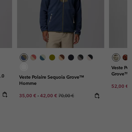
Veste Pol
Grove™
.0
Veste Polaire Sequoia Grove™
Homme
Sale price
R
52,00 €
7
Minimum sale price:
Maximum sale price:
Regular price:
35,00 €
-
42,00 €
70,00 €