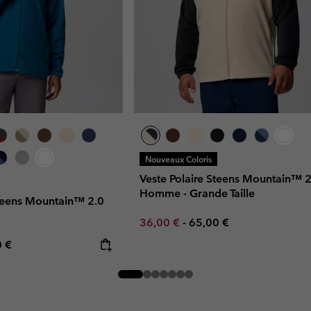
Nouveaux Coloris
Veste Polaire Steens Mountain™ 2
Homme - Grande Taille
Steens Mountain™ 2.0
Minimum sale price:
Maximum price:
36,00 €
-
65,00 €
rice:
mum price:
0 €