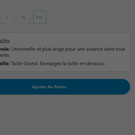
ours de cou
ours de cou
Guide Des Articles Imperméables
Guide Des Articles Imperméables
i & d'hiver
i & d'Hiver
L
XL
XXL
 grandes tailles
articles femme
articles homme
illes
ale:
Universelle et plus large pour une aisance dans tous
ents.
ille:
Taille Grand. Envisagez la taille en dessous.
Ajouter Au Panier