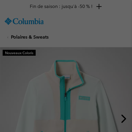
Fin de saison : jusqu'à -50 % !
SKIP
Columbia
TO
Sportswear
CONTENT
Polaires & Sweats
SKIP
TO
MAIN
Nouveaux Coloris
NAV
SKIP
TO
SEARCH