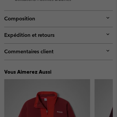
Composition
Expan
or
collap
Expédition et retours
sectio
Expan
or
collap
Commentaires client
sectio
Expan
or
collap
Vous Aimerez Aussi
sectio