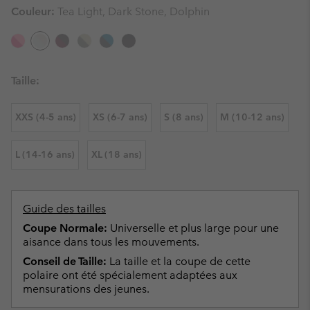
Couleur:
Tea Light, Dark Stone, Dolphin
Taille:
XXS (4-5 ans)
XS (6-7 ans)
S (8 ans)
M (10-12 ans)
L (14-16 ans)
XL (18 ans)
Guide des tailles
Coupe Normale:
Universelle et plus large pour une
aisance dans tous les mouvements.
Conseil de Taille:
La taille et la coupe de cette
polaire ont été spécialement adaptées aux
mensurations des jeunes.