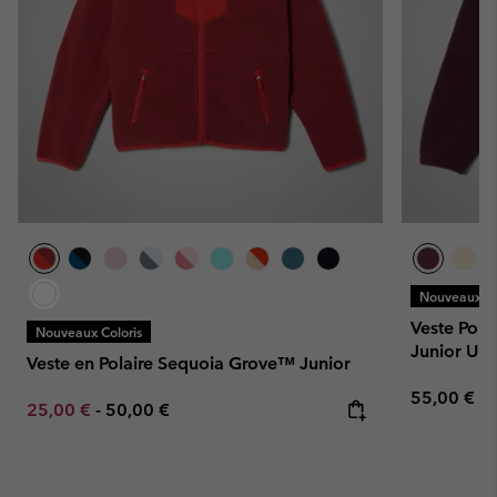
Nouveaux Co
Veste Pola
Nouveaux Coloris
Junior Uni
Veste en Polaire Sequoia Grove™ Junior
Regular pr
55,00 €
Minimum sale price:
Maximum price:
25,00 €
-
50,00 €