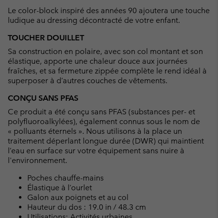
collap
Le color-block inspiré des années 90 ajoutera une touche
sectio
ludique au dressing décontracté de votre enfant.
TOUCHER DOUILLET
Sa construction en polaire, avec son col montant et son
élastique, apporte une chaleur douce aux journées
fraîches, et sa fermeture zippée complète le rend idéal à
superposer à d’autres couches de vêtements.
CONÇU SANS PFAS
Ce produit a été conçu sans PFAS (substances per- et
polyfluoroalkylées), également connus sous le nom de
« polluants éternels ». Nous utilisons à la place un
traitement déperlant longue durée (DWR) qui maintient
l’eau en surface sur votre équipement sans nuire à
l'environnement.
Poches chauffe-mains
Élastique à l’ourlet
Galon aux poignets et au col
Hauteur du dos : 19.0 in / 48.3 cm
Utilisations: Activités urbaines