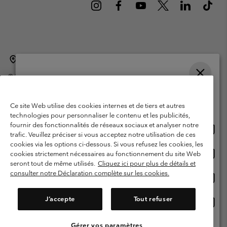
Belgique (français)
English ›
Nederlands ›
|
|
©
2026
Columbia Sportswear International Sarl. Avenue des Morgines, 12
1213 Petit-Lancy Switzerland. Tous droits réservés.
Veuillez choisir une langue
Conditions d'utilisation
Conditions Générales de Vente
Achats en ligne disponibles
Ce site Web utilise des cookies internes et de tiers et autres
Garanties Légales
Politique de confidentialité
technologies pour personnaliser le contenu et les publicités,
fournir des fonctionnalités de réseaux sociaux et analyser notre
Achat
United States
Conditions d'utilisation - Membres
trafic. Veuillez préciser si vous acceptez notre utilisation de ces
en
cookies via les options ci-dessous. Si vous refusez les cookies, les
Conditions D'utilisation - Contenu généré par l'utilisateur
Impressum
ligne
Achat
Belgium-English
cookies strictement nécessaires au fonctionnement du site Web
dispon
en
Cookies
seront tout de même utilisés.
Cliquez ici pour plus de détails et
ligne
consulter notre Déclaration complète sur les cookies.
Achat
Belgium-Français
dispon
en
Service client: Lun - sam de 9h à 13h et de 14h à 18h
(+)3278480783
ligne
J’accepte
Tout refuser
Achat
Belgium-Dutch
dispon
en
ligne
Gérer vos paramètres