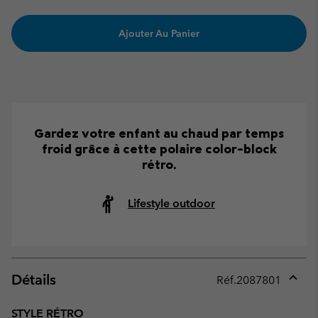
Ajouter Au Panier
Gardez votre enfant au chaud par temps
froid grâce à cette polaire color-block
rétro.
Lifestyle outdoor
Détails
Réf.
2087801
Expan
or
STYLE RÉTRO