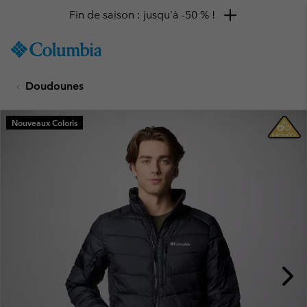
Fin de saison : jusqu'à -50 % !
SKIP
Columbia
TO
Sportswear
CONTENT
Doudounes
SKIP
TO
MAIN
Nouveaux Coloris
NAV
SKIP
TO
SEARCH