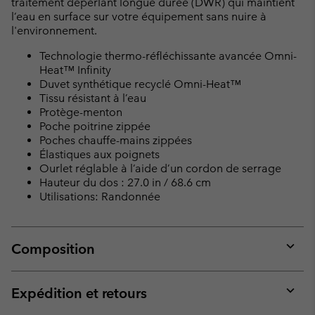
traitement déperlant longue durée (DWR) qui maintient
l’eau en surface sur votre équipement sans nuire à
l'environnement.
Technologie thermo-réfléchissante avancée Omni-
Heat™ Infinity
Duvet synthétique recyclé Omni-Heat™
Tissu résistant à l’eau
Protège-menton
Poche poitrine zippée
Poches chauffe-mains zippées
Élastiques aux poignets
Ourlet réglable à l’aide d’un cordon de serrage
Hauteur du dos : 27.0 in / 68.6 cm
Utilisations: Randonnée
Composition
Expan
or
collap
Expédition et retours
sectio
Expan