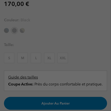
Regular price:
170,00 €
Couleur:
Black
Taille:
S
M
L
XL
XXL
Guide des tailles
Coupe Active:
Près du corps confortable et pratique.
Ajouter Au Panier