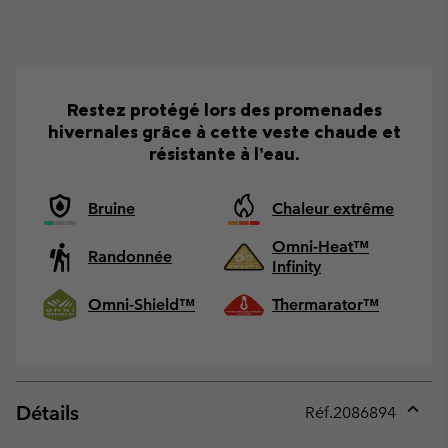
Restez protégé lors des promenades
hivernales grâce à cette veste chaude et
résistante à l’eau.
Bruine
Chaleur extrême
Omni-Heat™
Randonnée
Infinity
Omni-Shield™
Thermarator™
Détails
Réf.
2086894
Expan