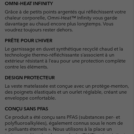
or
OMNI-HEAT INFINITY
collap
Grâce à de petits points argentés qui réfléchissent votre
sectio
chaleur corporelle, Omni-Heat™ Infinity vous garde
davantage au chaud encore plus longtemps. Vous
voudrez toujours rester dehors.
PRÊTE POUR L’HIVER
Le garnissage en duvet synthétique recyclé chaud et la
technologie thermo-réfléchissante s’associent à un
extérieur résistant à l’eau pour une protection complète
contre les éléments.
DESIGN PROTECTEUR
La veste matelassée est conçue avec un protège-menton,
des poignets élastiqués et un ourlet réglable, créant une
enveloppe confortable.
CONÇU SANS PFAS
Ce produit a été conçu sans PFAS (substances per- et
polyfluoroalkylées), également connus sous le nom de
« polluants éternels ». Nous utilisons à la place un