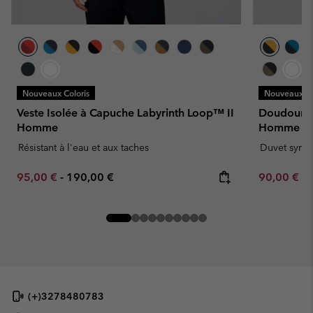
Nouveaux Coloris
Nouveaux Co
Veste Isolée à Capuche Labyrinth Loop™ II
Doudoune 
Homme
Homme
Résistant à l'eau et aux taches
Duvet synth
Minimum sale price:
Maximum price:
Minimum sa
95,00 €
-
190,00 €
90,00 €
-
(+)3278480783