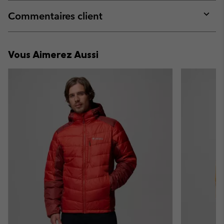
or
collap
Commentaires client
sectio
Expan
or
collap
Vous Aimerez Aussi
sectio