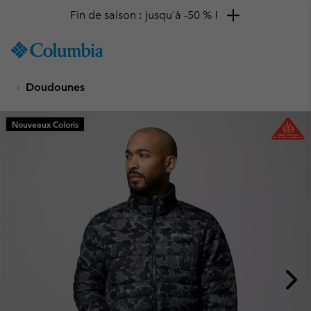
Fin de saison : jusqu'à -50 % !
SKIP
Columbia
TO
Sportswear
CONTENT
Doudounes
SKIP
TO
MAIN
Nouveaux Coloris
NAV
SKIP
TO
SEARCH