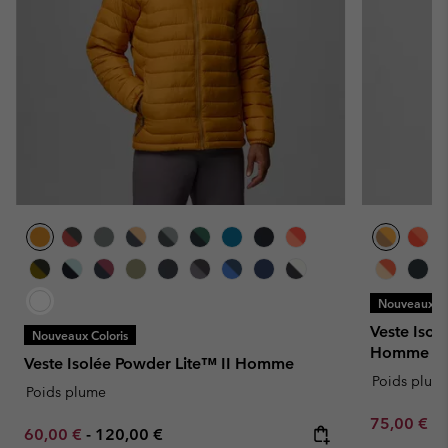
Nouveaux Co
Veste Isol
Nouveaux Coloris
Homme
Veste Isolée Powder Lite™ II Homme
Poids plum
Poids plume
Minimum sa
75,00 €
-
Minimum sale price:
Maximum price:
60,00 €
-
120,00 €