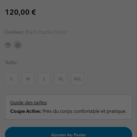
Regular price:
120,00 €
Couleur:
Black Puzzle Camo
Taille:
S
M
L
XL
XXL
Guide des tailles
Coupe Active:
Près du corps confortable et pratique.
Ajouter Au Panier