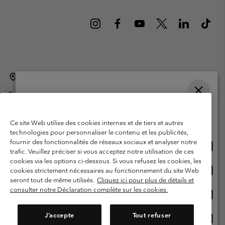
Belgique (français)
English ›
Nederlands ›
|
|
©
2026
Columbia Sportswear International Sarl. Avenue des Morgines, 12
1213 Petit-Lancy Switzerland. Tous droits réservés.
Veuillez choisir une langue
Conditions d'utilisation
Conditions Générales de Vente
Achats en ligne disponibles
Ce site Web utilise des cookies internes et de tiers et autres
Garanties Légales
Politique de confidentialité
technologies pour personnaliser le contenu et les publicités,
fournir des fonctionnalités de réseaux sociaux et analyser notre
Achat
United States
Conditions d'utilisation - Membres
trafic. Veuillez préciser si vous acceptez notre utilisation de ces
en
cookies via les options ci-dessous. Si vous refusez les cookies, les
Conditions D'utilisation - Contenu généré par l'utilisateur
Impressum
ligne
Achat
Belgium-English
cookies strictement nécessaires au fonctionnement du site Web
dispon
en
Cookies
seront tout de même utilisés.
Cliquez ici pour plus de détails et
ligne
consulter notre Déclaration complète sur les cookies.
Achat
Belgium-Français
dispon
en
Service client: Lun - sam de 9h à 13h et de 14h à 18h
(+)3278480783
ligne
J’accepte
Tout refuser
Achat
Belgium-Dutch
dispon