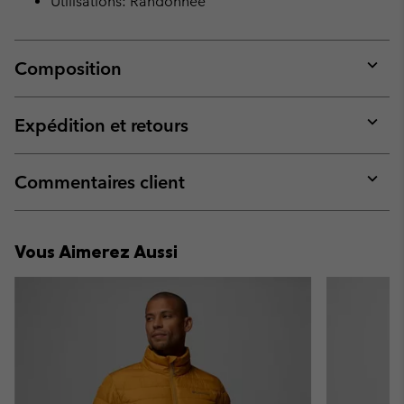
Utilisations: Randonnée
Composition
Expan
or
collap
Expédition et retours
sectio
Expan
or
collap
Commentaires client
sectio
Expan
or
collap
Vous Aimerez Aussi
sectio