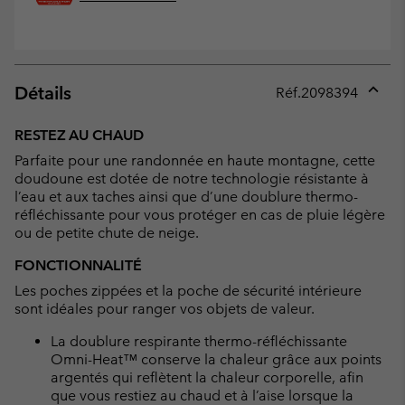
Détails
Réf.
2098394
Expan
or
RESTEZ AU CHAUD
collap
Parfaite pour une randonnée en haute montagne, cette
sectio
doudoune est dotée de notre technologie résistante à
l’eau et aux taches ainsi que d’une doublure thermo-
réfléchissante pour vous protéger en cas de pluie légère
ou de petite chute de neige.
FONCTIONNALITÉ
Les poches zippées et la poche de sécurité intérieure
sont idéales pour ranger vos objets de valeur.
La doublure respirante thermo-réfléchissante
Omni-Heat™ conserve la chaleur grâce aux points
argentés qui reflètent la chaleur corporelle, afin
que vous restiez au chaud et à l’aise lorsque la