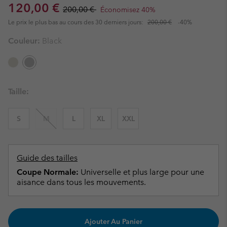
Sale price:
Regular price:
120,00 €
200,00 €
Économisez 40%
Le prix le plus bas au cours des 30 derniers jours:
200,00 €
-40%
Couleur:
Black
Taille:
S
M
L
XL
XXL
Guide des tailles
Coupe Normale:
Universelle et plus large pour une
aisance dans tous les mouvements.
Ajouter Au Panier