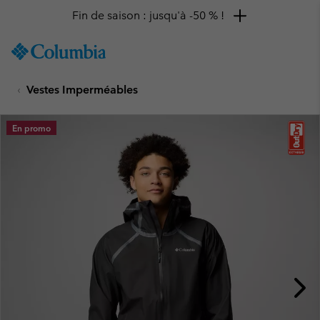
Fin de saison : jusqu'à -50 % !
SKIP
Columbia
TO
Sportswear
CONTENT
Vestes Imperméables
SKIP
TO
MAIN
En promo
NAV
SKIP
TO
SEARCH