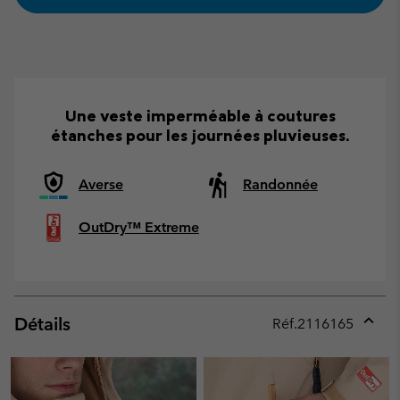
Une veste imperméable à coutures
étanches pour les journées pluvieuses.
Averse
Randonnée
OutDry™ Extreme
Détails
Réf.
2116165
Expan
or
collap
sectio