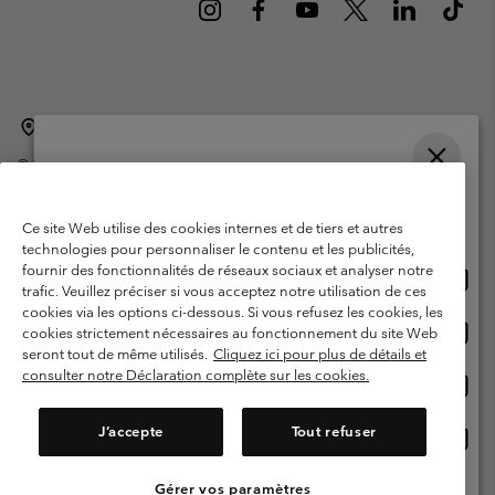
Belgique (français)
English ›
Nederlands ›
|
|
©
2026
Columbia Sportswear International Sarl. Avenue des Morgines, 12
1213 Petit-Lancy Switzerland. Tous droits réservés.
Veuillez choisir une langue
Conditions d'utilisation
Conditions Générales de Vente
Achats en ligne disponibles
Ce site Web utilise des cookies internes et de tiers et autres
Garanties Légales
Politique de confidentialité
technologies pour personnaliser le contenu et les publicités,
fournir des fonctionnalités de réseaux sociaux et analyser notre
Achat
United States
Conditions d'utilisation - Membres
trafic. Veuillez préciser si vous acceptez notre utilisation de ces
en
cookies via les options ci-dessous. Si vous refusez les cookies, les
Conditions D'utilisation - Contenu généré par l'utilisateur
Impressum
ligne
Achat
Belgium-English
cookies strictement nécessaires au fonctionnement du site Web
dispon
en
Cookies
seront tout de même utilisés.
Cliquez ici pour plus de détails et
ligne
consulter notre Déclaration complète sur les cookies.
Achat
Belgium-Français
dispon
en
Service client: Lun - sam de 9h à 13h et de 14h à 18h
(+)3278480783
ligne
J’accepte
Tout refuser
Achat
Belgium-Dutch
dispon
en
ligne
Gérer vos paramètres