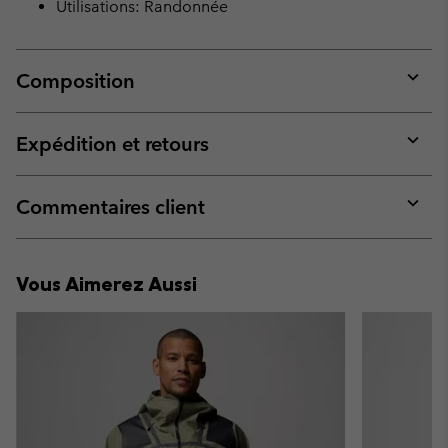
Utilisations: Randonnée
Composition
Expan
or
collap
Expédition et retours
sectio
Expan
or
collap
Commentaires client
sectio
Expan
or
collap
Vous Aimerez Aussi
sectio