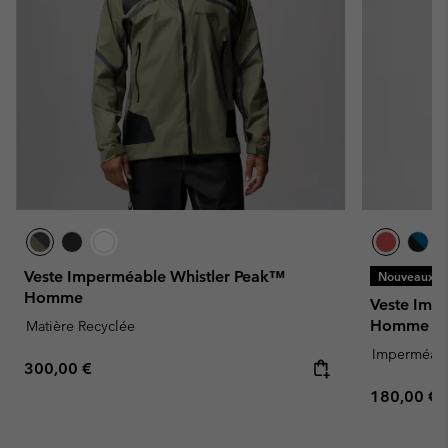
Veste Imperméable Whistler Peak™
Nouveaux Co
Homme
Veste Imp
Homme
Matière Recyclée
Imperméab
Regular price:
300,00 €
Regular pr
180,00 €