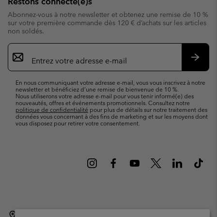
Restons connecté(e)s
Abonnez-vous à notre newsletter et obtenez une remise de 10 %
sur votre première commande dès 120 € d’achats sur les articles
non soldés.
Inscription
par
e-
S’abo
mail
En nous communiquant votre adresse e-mail, vous vous inscrivez à notre
newsletter et bénéficiez d’une remise de bienvenue de 10 %.
Nous utiliserons votre adresse e-mail pour vous tenir informé(e) des
nouveautés, offres et événements promotionnels. Consultez notre
politique de confidentialité
pour plus de détails sur notre traitement des
données vous concernant à des fins de marketing et sur les moyens dont
vous disposez pour retirer votre consentement.
Belgique (français)
English ›
Nederlands ›
|
|