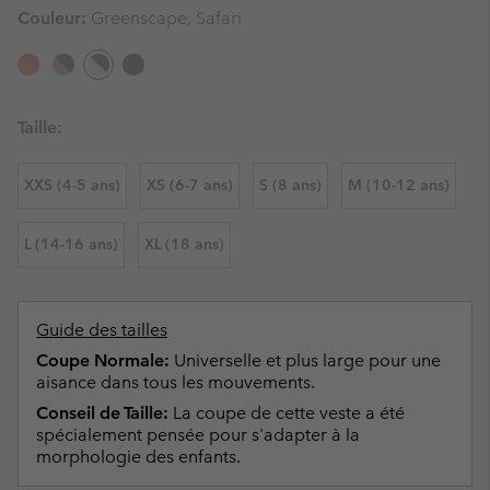
Couleur:
Greenscape, Safari
Taille:
XXS (4-5 ans)
XS (6-7 ans)
S (8 ans)
M (10-12 ans)
L (14-16 ans)
XL (18 ans)
Guide des tailles
Coupe Normale:
Universelle et plus large pour une
aisance dans tous les mouvements.
Conseil de Taille:
La coupe de cette veste a été
spécialement pensée pour s'adapter à la
morphologie des enfants.