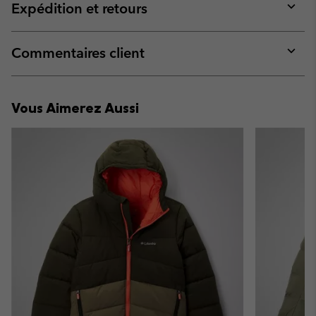
collap
Expédition et retours
sectio
Expan
or
collap
Commentaires client
sectio
Expan
or
collap
Vous Aimerez Aussi
sectio