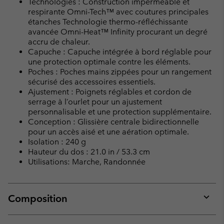
Technologies : Construction imperméable et
respirante Omni-Tech™ avec coutures principales
étanches Technologie thermo-réfléchissante
avancée Omni-Heat™ Infinity procurant un degré
accru de chaleur.
Capuche : Capuche intégrée à bord réglable pour
une protection optimale contre les éléments.
Poches : Poches mains zippées pour un rangement
sécurisé des accessoires essentiels.
Ajustement : Poignets réglables et cordon de
serrage à l’ourlet pour un ajustement
personnalisable et une protection supplémentaire.
Conception : Glissière centrale bidirectionnelle
pour un accès aisé et une aération optimale.
Isolation : 240 g
Hauteur du dos : 21.0 in / 53.3 cm
Utilisations: Marche, Randonnée
Composition
Expan
or