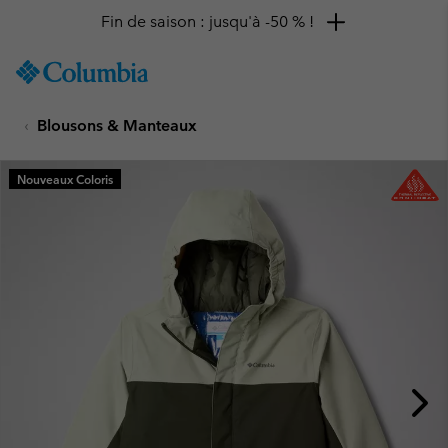
Fin de saison : jusqu'à -50 % !
SKIP
Columbia
TO
Sportswear
CONTENT
Blousons & Manteaux
SKIP
TO
MAIN
Nouveaux Coloris
NAV
SKIP
TO
SEARCH