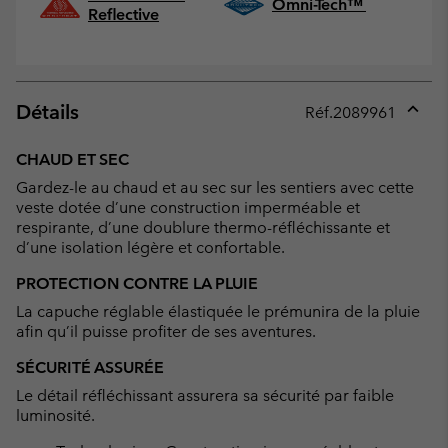
Omni-Tech™
Reflective
Détails
Réf.
2089961
Expan
or
CHAUD ET SEC
collap
Gardez-le au chaud et au sec sur les sentiers avec cette
sectio
veste dotée d’une construction imperméable et
respirante, d’une doublure thermo-réfléchissante et
d’une isolation légère et confortable.
PROTECTION CONTRE LA PLUIE
La capuche réglable élastiquée le prémunira de la pluie
afin qu’il puisse profiter de ses aventures.
SÉCURITÉ ASSURÉE
Le détail réfléchissant assurera sa sécurité par faible
luminosité.