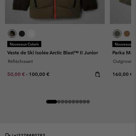
Nouveaux Coloris
Nouveaux Co
Veste de Ski Isolée Arctic Blast™ II Junior
Parka Mar
Réfléchissant
Outgrown
Minimum sale price:
Maximum price:
Regular pr
50,00 €
-
100,00 €
160,00 €
(+)3278480783