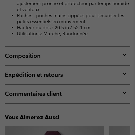
ajustement proche et protecteur par temps humide
et venteux.
Poches : poches mains zippées pour sécuriser les
petits essentiels en mouvement.
Hauteur du dos : 20.5 in / 52.1 cm
Utilisations: Marche, Randonnée
Composition
Expan
or
collap
Expédition et retours
sectio
Expan
or
collap
Commentaires client
sectio
Expan
or
collap
Vous Aimerez Aussi
sectio