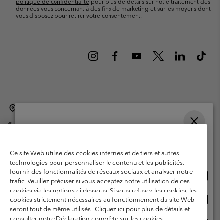
politique de confidentialité
pour plus de détails sur notre traitement des
données vous concernant à des fins de marketing et sur les moyens dont
vous disposez pour retirer votre consentement.
Belgique (français)
English ›
Nederlands ›
|
|
©
2026
Columbia Sportswear International Sarl. Avenue des Morgines, 12
1213 Petit-Lancy Switzerland. Tous droits réservés.
Veuillez choisir une langue
Conditions d'utilisation
Conditions Générales de Vente
Achats en ligne disponibles
Ce site Web utilise des cookies internes et de tiers et autres
Garanties Légales
Politique de confidentialité
technologies pour personnaliser le contenu et les publicités,
fournir des fonctionnalités de réseaux sociaux et analyser notre
Achat
United States
Conditions d'utilisation - Membres
trafic. Veuillez préciser si vous acceptez notre utilisation de ces
en
cookies via les options ci-dessous. Si vous refusez les cookies, les
Conditions D'utilisation - Contenu généré par l'utilisateur
Impressum
ligne
Achat
Belgium-English
cookies strictement nécessaires au fonctionnement du site Web
dispon
en
Cookies
seront tout de même utilisés.
Cliquez ici pour plus de détails et
ligne
consulter notre Déclaration complète sur les cookies.