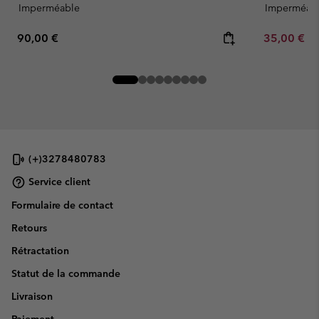
Imperméable
Imperméab
Regular price:
Minimum sa
90,00 €
35,00 €
-
(+)3278480783
Service client
Formulaire de contact
Retours
Rétractation
Statut de la commande
Livraison
Paiement