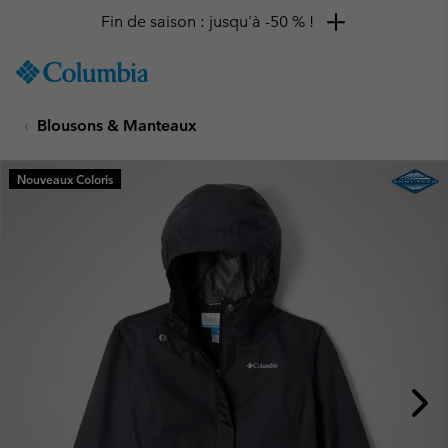
Fin de saison : jusqu'à -50 % !
SKIP
Columbia
TO
Sportswear
CONTENT
Blousons & Manteaux
SKIP
TO
MAIN
Nouveaux Coloris
NAV
SKIP
TO
SEARCH