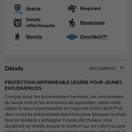
Averse
Respirant
Détails
Randonnée
réfléchissants
Marche
Omni-Tech™
Détails
Réf.
2089931
Expan
or
PROTECTION IMPERMÉABLE LÉGÈRE POUR JEUNES
collap
EXPLORATRICES
sectio
Conçue pour les promenades humides, les randonnées
du week-end et les aventures du quotidien, cette veste
utilise le tissu imperméable et respirant Omni-Tech™ et
des coutures entièrement étanches pour bloquer la pluie
tout en laissant s'échapper l'excès de chaleur. Une
doublure en maille assure le confort sur un t-shirt ou une
polaire, la capuche et les poignets réglables bloquent le