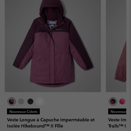
Nouveaux Coloris
Nouveaux Co
Veste Longue à Capuche Imperméable et
Veste Imp
Isolée Hikebound™ II Fille
Trails™ III 