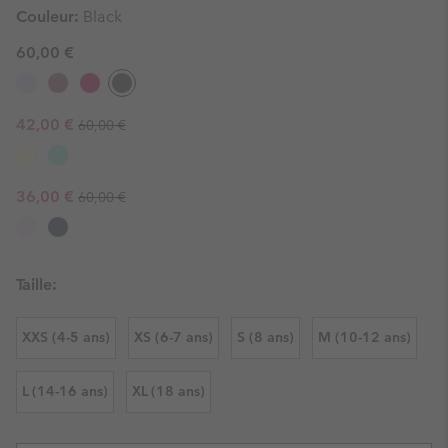
Couleur:
Black
60,00 €
Regular price:
Sale price:
42,00 €
60,00 €
Regular price:
Sale price:
36,00 €
60,00 €
Taille:
XXS (4-5 ans)
XS (6-7 ans)
S (8 ans)
M (10-12 ans)
L (14-16 ans)
XL (18 ans)