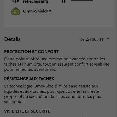
réfléchissants
Omni-Shield™
Détails
Réf.
2160541
Expan
or
PROTECTION ET CONFORT
collap
Cette polaire offre une protection avancée contre les
sectio
taches et l'humidité, tout en assurant confort et visibilité
pour les jeunes aventuriers.
RÉSISTANCE AUX TACHES
La technologie Omni-Shield™ Release résiste aux
liquides et aux taches, pour que votre enfant reste
propre et au sec même dans les conditions les plus
salissantes.
VISIBILITÉ ET SÉCURITÉ