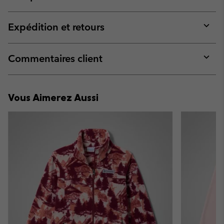
Expan
or
collap
Expédition et retours
sectio
Expan
or
collap
Commentaires client
sectio
Expan
or
collap
Vous Aimerez Aussi
sectio