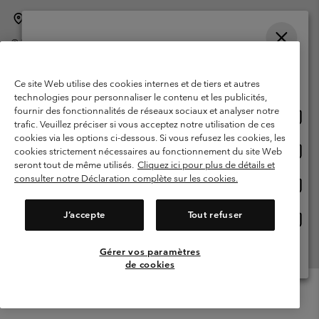
Belgique (français)
English ›
Nederlands ›
|
|
©
2026
Columbia Sportswear International Sarl. Avenue des Morgines, 12
1213 Petit-Lancy Switzerland. Tous droits réservés.
Veuillez choisir une langue
Conditions d'utilisation
Conditions Générales de Vente
Achats en ligne disponibles
Ce site Web utilise des cookies internes et de tiers et autres
Garanties Légales
Politique de confidentialité
technologies pour personnaliser le contenu et les publicités,
fournir des fonctionnalités de réseaux sociaux et analyser notre
Achat
United States
Conditions d'utilisation - Membres
trafic. Veuillez préciser si vous acceptez notre utilisation de ces
en
cookies via les options ci-dessous. Si vous refusez les cookies, les
Conditions D'utilisation - Contenu généré par l'utilisateur
Impressum
ligne
Achat
Belgium-English
cookies strictement nécessaires au fonctionnement du site Web
dispon
en
Cookies
seront tout de même utilisés.
Cliquez ici pour plus de détails et
ligne
consulter notre Déclaration complète sur les cookies.
Achat
Belgium-Français
dispon
en
Service client: Lun - sam de 9h à 13h et de 14h à 18h
(+)3278480783
ligne
J’accepte
Tout refuser
Achat
Belgium-Dutch
dispon
en
ligne
Gérer vos paramètres
Voir Tous Les Pays
dispon
de cookies
Menu
Rechercher
Connexion
Mini
Cart