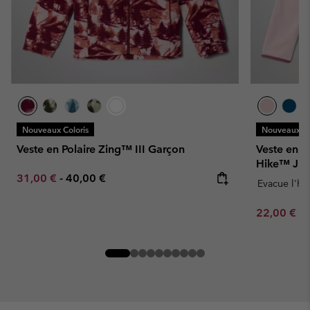
Nouveaux Coloris
Nouveaux Co
Veste en Polaire Zing™ III Garçon
Veste en P
Hike™ Jun
Minimum sale price:
Maximum price:
31,00 €
-
40,00 €
Evacue l'hu
Minimum sa
22,00 €
-