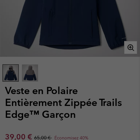
Veste en Polaire
Entièrement Zippée Trails
Edge™ Garçon
Sale price:
Regular price:
39,00 €
65,00 €
Économisez 40%