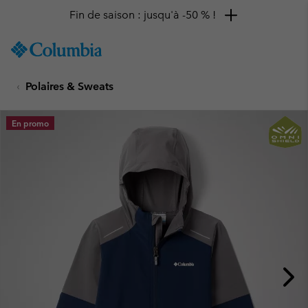
Fin de saison : jusqu'à -50 % !
SKIP
Columbia
TO
Sportswear
CONTENT
Polaires & Sweats
SKIP
TO
MAIN
En promo
NAV
SKIP
TO
SEARCH