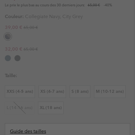
Le prix le plus bas au cours des 30 derniers jours:
65,00 €
-40%
Couleur:
Collegiate Navy, City Grey
Regular price:
Sale price:
39,00 €
65,00 €
Regular price:
Sale price:
32,00 €
65,00 €
Taille:
XXS (4-5 ans)
XS (6-7 ans)
S (8 ans)
M (10-12 ans)
L (14-16 ans)
XL (18 ans)
Guide des tailles