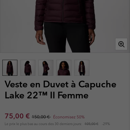
Veste en Duvet à Capuche
Lake 22™ II Femme
Sale price:
Regular price:
75,00 €
150,00 €
Économisez 50%
Le prix le plus bas au cours des 30 derniers jours:
105,00 €
-29%