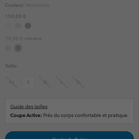
Couleur:
Moonvista
150,00 €
Regular price:
Sale price:
75,00 €
150,00 €
Taille:
XS
S
M
L
XL
Guide des tailles
Coupe Active:
Près du corps confortable et pratique.