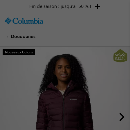
Fin de saison : jusqu'à -50 % !
SKIP
Columbia
TO
Sportswear
CONTENT
Doudounes
SKIP
TO
MAIN
Nouveaux Coloris
NAV
SKIP
TO
SEARCH