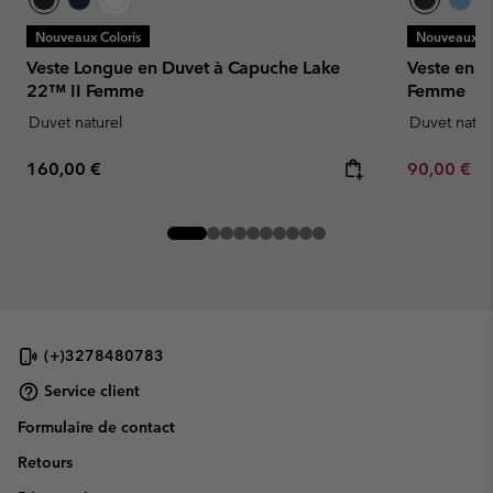
Nouveaux Coloris
Nouveaux Co
Veste Longue en Duvet à Capuche Lake
Veste en D
22™ II Femme
Femme
Duvet naturel
Duvet natur
Regular price:
Minimum sa
160,00 €
90,00 €
-
(+)3278480783
Service client
Formulaire de contact
Retours