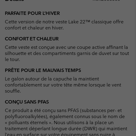
Expan
or
PARFAITE POUR L’HIVER
collap
Cette version de notre veste Lake 22™ classique offre
sectio
confort et chaleur en hiver.
CONFORT ET CHALEUR
Cette veste est conçue avec une coupe active affinant la
silhouette et des compartiments garnis de duvet sur tout
le tour.
PRÊTE POUR LE MAUVAIS TEMPS
Le galon autour de la capuche la maintient
confortablement sur votre tête même lorsque le vent
souffle.
CONÇU SANS PFAS
Ce produit a été conçu sans PFAS (substances per- et
polyfluoroalkylées), également connus sous le nom de
« polluants éternels ». Nous utilisons à la place un
traitement déperlant longue durée (DWR) qui maintient
l’eau en surface sur votre équipement sans nuire à