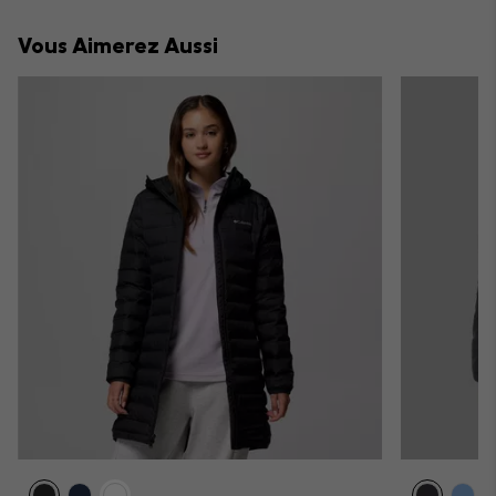
or
collap
Vous Aimerez Aussi
sectio