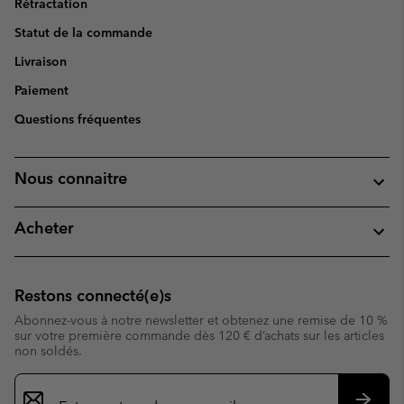
Rétractation
Statut de la commande
Livraison
Paiement
Questions fréquentes
Nous connaitre
Acheter
Restons connecté(e)s
Abonnez-vous à notre newsletter et obtenez une remise de 10 %
sur votre première commande dès 120 € d’achats sur les articles
non soldés.
Inscription
par