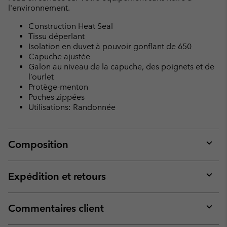
l'environnement.
Construction Heat Seal
Tissu déperlant
Isolation en duvet à pouvoir gonflant de 650
Capuche ajustée
Galon au niveau de la capuche, des poignets et de
l’ourlet
Protège-menton
Poches zippées
Utilisations: Randonnée
Composition
Expan
or
collap
Expédition et retours
sectio
Expan
or
collap
Commentaires client
sectio
Expan