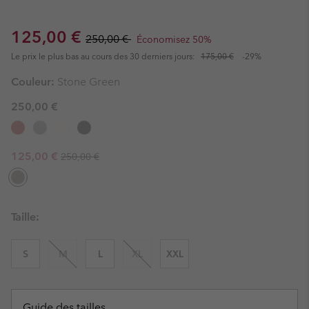
Sale price:
Regular price:
125,00 €
250,00 €
Économisez 50%
Le prix le plus bas au cours des 30 derniers jours:
175,00 €
-29%
Couleur:
Stone Green
250,00 €
Regular price:
Sale price:
125,00 €
250,00 €
Taille:
S
M
L
XL
XXL
Guide des tailles