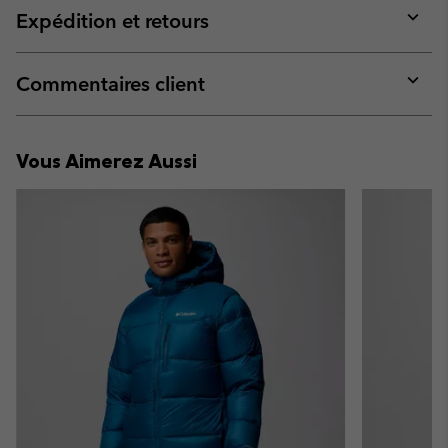
collap
Expédition et retours
sectio
Expan
or
collap
Commentaires client
sectio
Expan
or
collap
Vous Aimerez Aussi
sectio