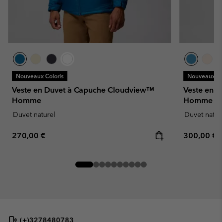
Nouveaux Coloris
Nouveaux Co
Veste en Duvet à Capuche Cloudview™
Veste en D
Homme
Homme
Duvet naturel
Duvet natur
Regular price:
Regular pr
270,00 €
300,00 €
(+)3278480783