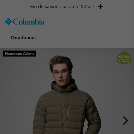
Fin de saison : jusqu'à -50 % !
SKIP
Columbia
TO
Sportswear
CONTENT
Doudounes
SKIP
TO
MAIN
Nouveaux Coloris
NAV
SKIP
TO
SEARCH