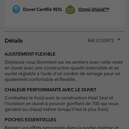
Duvet Certifié RDS
Omni-Shield™
Détails
Réf.
2133972
Expan
or
AJUSTEMENT FLEXIBLE
collap
Déplacez-vous librement sur les sentiers avec cette veste
sectio
en duvet avec une construction quadri-extensible et un
ourlet réglable à l’aide d’un cordon de serrage pour un
ajustement confortable et flexible.
CHALEUR PERFORMANTE AVEC LE DUVET
Combattez le froid avec la construction Heat Seal et
l’isolation en duvet à pouvoir gonflant de 700 qui vous
gardent au chaud même lorsqu’il fait le plus froid.
POCHES ESSENTIELLES
Rangez vos effets personnels dans la poche poitrine et