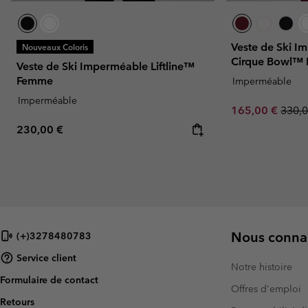
Veste de Ski I
Nouveaux Coloris
Cirque Bowl™
Veste de Ski Imperméable Liftline™
Femme
Imperméable
Imperméable
Sale price:
Regul
165,00 €
330,0
Regular price:
230,00 €
Nous connai
(+)3278480783
Service client
Notre histoire
Formulaire de contact
Offres d'emploi
Retours