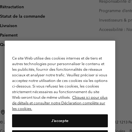
Responsabilité d'
Rétractation
Programme d’entr
Statut de la commande
Investisseurs & p
Livraison
Accessibilité : 
Paiement
Questions fréquentes
Ce site Web utilise des cookies internes et de tiers et
autres technologies pour personnaliser le contenu et
les publicités, fournir des fonctionnalités de réseaux
sociaux et analyser notre trafic. Veuillez préciser si vous
acceptez notre utilisation de ces cookies via les options
ci-dessous. Si vous refusez les cookies, les cookies
strictement nécessaires au fonctionnement du site
Web seront tout de même utilisés.
Cliquez ici pour plus
de détails et consulter notre Déclaration complète sur
les cookies.
Belgique (français)
English ›
Nederlands ›
|
|
J’accepte
©
2026
Columbia Sportswear International Sarl. Avenue des Morgines, 12 1213 Peti
Conditions d'utilisation
Conditions Générales de Vente
Garanties Légales
P