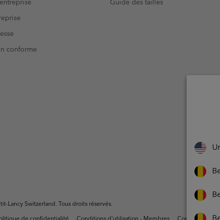
entreprise
Guide des tailles
eprise
resse
Non conforme
Un
Be
Be
t-Lancy Switzerland. Tous droits réservés.
B
olitique de confidentialité
Conditions d'utilisation - Membres
Conditions D'uti