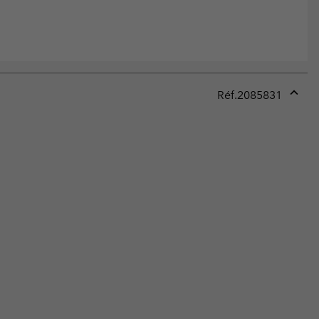
Réf.
2085831
Expan
or
collap
sectio