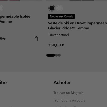
mperméable Isolée
Nouveaux Coloris
 Femme
Veste de Ski en Duvet Imperméab
Glacier Ridge™ Femme
Duvet naturel
ar price:
0 €
Regular price:
350,00 €
tre
Acheter
Trouver un Magasin
Promotions en cours