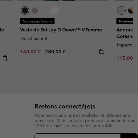
Nouveaux Coloris
Nouveaux C
le
Veste de Ski Lay D Down™ V Femme
Anorak d
Coresho
Duvet naturel
Imperméa
Minimum sale price:
Maximum price:
140,00 €
-
280,00 €
Minimum s
115,00 
Restons connecté(e)s
Abonnez-vous à notre newsletter et obtenez une
remise de 10 % sur votre première commande dès
120 € d’achats sur les articles non soldés.
Inscription