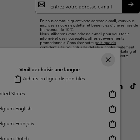
par
e-
S’a
mail
En nous communiquant votre adresse e-mail, vous vous
inscrivez à notre newsletter et bénéficiez d’une remise de
bienvenue de 10 %.
Nous utiliserons votre adresse e-mail pour vous tenir
informé(e) des nouveautés, offres et événements
promotionnels. Consultez notre
politique de
confidentialité
pour plus de détails sur notre traitement
des données vous concernant à des fins de marketing et
sur les moyens dont vous disposez pour retirer votre
consentement.
Veuillez choisir une langue
Achats en ligne disponibles
Achats
ited States
en
ligne
Achats
lgium-English
disponibles
en
ligne
Achats
lgium-Français
disponibles
en
ligne
Achats
elgium-Dutch
lisation - Contenu généré par l'utilisateur
Impressum
Cookies