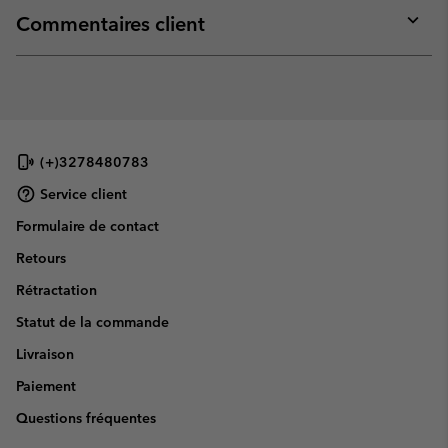
collap
Commentaires client
sectio
Expan
or
collap
sectio
(+)3278480783
Service client
Formulaire de contact
Retours
Rétractation
Statut de la commande
Livraison
Paiement
Questions fréquentes