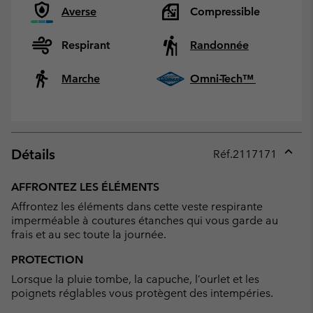
Averse
Compressible
Respirant
Randonnée
Marche
Omni-Tech™
Détails
Réf.
2117171
Expan
or
AFFRONTEZ LES ÉLÉMENTS
collap
Affrontez les éléments dans cette veste respirante
sectio
imperméable à coutures étanches qui vous garde au
frais et au sec toute la journée.
PROTECTION
Lorsque la pluie tombe, la capuche, l’ourlet et les
poignets réglables vous protègent des intempéries.