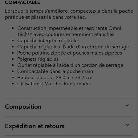
COMPACTABLE
Lorsque le temps s’améliore, compactez-la dans la poche
pratique et glissez-la dans votre sac.
Construction imperméable et respirante Omni-
Tech™ avec coutures entièrement étanches
Capuche intégrée réglable
Capuche réglable à l’aide d’un cordon de serrage
Poche poitrine zippée et poches mains zippées
Poignets réglables
Ourlet réglable à l’aide d’un cordon de serrage
Compactable dans la poche main
Hauteur du dos : 29.0 in / 73.7 cm
Utilisations: Marche, Randonnée
Composition
Expan
or
collap
Expédition et retours
sectio
Expan
or