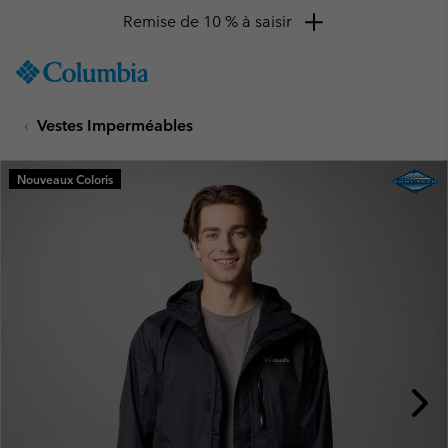
Remise de 10 % à saisir
SKIP
Columbia
TO
Sportswear
CONTENT
Vestes Imperméables
SKIP
TO
MAIN
Nouveaux Coloris
NAV
SKIP
TO
SEARCH