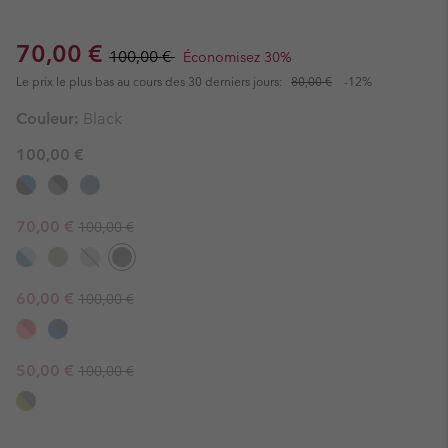
Sale price:
Regular price:
70,00 €
100,00 €
Économisez 30%
Le prix le plus bas au cours des 30 derniers jours:
80,00 €
-12%
Couleur:
Black
100,00 €
Regular price:
Sale price:
70,00 €
100,00 €
Regular price:
Sale price:
60,00 €
100,00 €
Regular price:
Sale price:
50,00 €
100,00 €