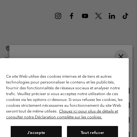
Belgique (français)
English ›
Nederlands ›
|
|
©
2026
Columbia Sportswear International Sarl. Avenue des Morgines, 12
1213 Petit-Lancy Switzerland. Tous droits réservés.
Veuillez choisir une langue
Conditions d'utilisation
Conditions Générales de Vente
Achats en ligne disponibles
Ce site Web utilise des cookies internes et de tiers et autres
Garanties Légales
Politique de confidentialité
technologies pour personnaliser le contenu et les publicités,
fournir des fonctionnalités de réseaux sociaux et analyser notre
Achat
United States
Conditions d'utilisation - Membres
trafic. Veuillez préciser si vous acceptez notre utilisation de ces
en
cookies via les options ci-dessous. Si vous refusez les cookies, les
Conditions D'utilisation - Contenu généré par l'utilisateur
Impressum
ligne
Achat
Belgium-English
cookies strictement nécessaires au fonctionnement du site Web
dispon
en
Cookies
seront tout de même utilisés.
Cliquez ici pour plus de détails et
ligne
consulter notre Déclaration complète sur les cookies.
Achat
Belgium-Français
dispon
en
Service client: Lun - sam de 9h à 13h et de 14h à 18h
(+)3278480783
ligne
J’accepte
Tout refuser
Achat
Belgium-Dutch