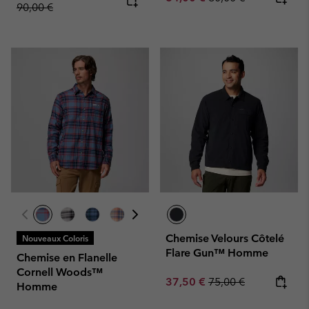
90,00 €
Chemise Velours Côtelé
Nouveaux Coloris
Flare Gun™ Homme
Chemise en Flanelle
Cornell Woods™
Sale price:
Regular price:
37,50 €
75,00 €
Homme