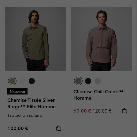
Chemise Chill Creek™
Nouveau
Homme
Chemise Tissée Silver
Ridge™ Elite Homme
Sale price:
Regular price:
60,00 €
120,00 €
Protection solaire
Regular price:
100,00 €