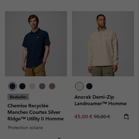
Anorak Demi‑Zip
Bestseller
Landroamer™ Homme
Chemise Recyclée
Manches Courtes Silver
Sale price:
Regular price:
45,00 €
90,00 €
Ridge™ Utility II Homme
Protection solaire