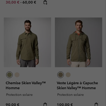
Minimum sale price:
Maximum price:
30,00 €
-
60,00 €
Chemise Skien Valley™
Veste Légère à Capuche
Homme
Skien Valley™ Homme
Protection solaire
Protection solaire
Regular price:
Regular price:
90,00 €
100,00 €