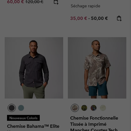
Sale price:
Regular price:
60,00 €
120,00 €
Séchage rapide
Minimum sale price:
Maximum price:
35,00 €
-
50,00 €
Chemise Fonctionnelle
Nouveaux Coloris
Tissée à Imprimé
Chemise Bahama™ Elite
Manches Courtes Tech