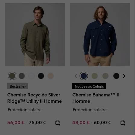
Bestseller
Nouveaux Coloris
Chemise Recyclée Silver
Chemise Bahama™ II
Ridge™ Utility II Homme
Homme
Protection solaire
Protection solaire
Minimum sale price:
Maximum price:
Minimum sale price:
Maximum price:
56,00 €
-
75,00 €
48,00 €
-
60,00 €