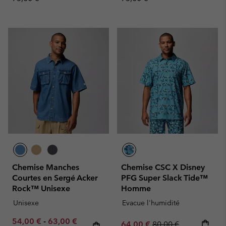
Chemise Manches
Chemise CSC X Disney
Courtes en Sergé Acker
PFG Super Slack Tide™
Rock™ Unisexe
Homme
Unisexe
Evacue l'humidité
Minimum sale price:
Maximum sale price:
Regular price:
54,00 €
-
63,00 €
Sale price:
Regular price:
64,00 €
80,00 €