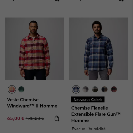
Veste Chemise
Nouveaux Coloris
Windward™ II Homme
Chemise Flanelle
Extensible Flare Gun™
Sale price:
Regular price:
65,00 €
130,00 €
Homme
Evacue l'humidité