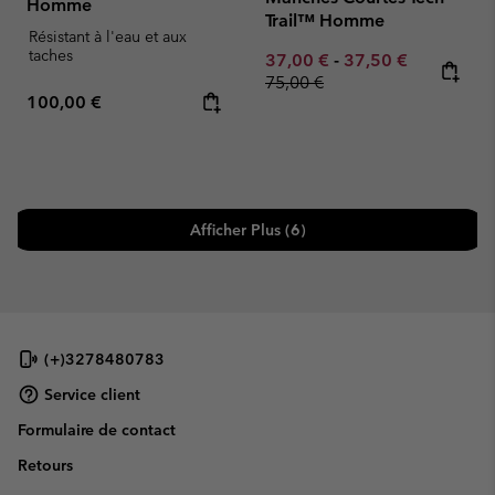
Homme
Trail™ Homme
Résistant à l'eau et aux
taches
Minimum sale price:
Maximum sale pric
Regular pr
37,00 €
-
37,50 €
75,00 €
Regular price:
100,00 €
Afficher Plus (6)
(+)3278480783
Service client
Formulaire de contact
Retours