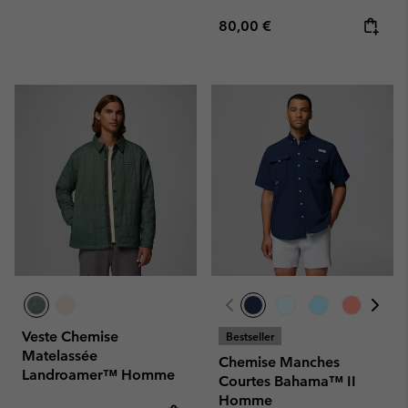
Regular price:
80,00 €
Veste Chemise
Bestseller
Matelassée
Chemise Manches
Landroamer™ Homme
Courtes Bahama™ II
Homme