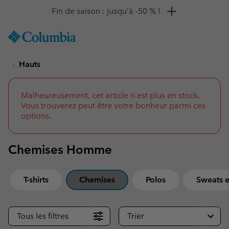
Remise de 10 % à saisir
SKIP
Columbia
TO
Sportswear
CONTENT
Hauts
SKIP
TO
MAIN
NAV
Malheureusement, cet article n'est plus en stock.
Vous trouverez peut être votre bonheur parmi ces
SKIP
options.
TO
SEARCH
Chemises Homme
T-shirts
Chemises
Polos
Sweats e
Tous les filtres
Trier