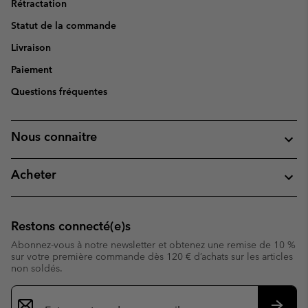
Rétractation
Statut de la commande
Livraison
Paiement
Questions fréquentes
Nous connaitre
Acheter
Restons connecté(e)s
Abonnez-vous à notre newsletter et obtenez une remise de 10 %
sur votre première commande dès 120 € d’achats sur les articles
non soldés.
Inscription
par