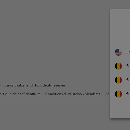
Un
Be
Be
t-Lancy Switzerland. Tous droits réservés.
B
olitique de confidentialité
Conditions d'utilisation - Membres
Conditions D'uti