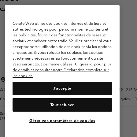
Questions fréquentes
Ce site Web utilise des cookies internes et de tiers et
autres technologies pour personnaliser le contenu et
les publicités, fournir des fonctionnalités de réseaux
sociaux et analyser notre trafic. Veuillez préciser si vous
acceptez notre utilisation de ces cookies via les options
ci-dessous. Si vous refusez les cookies, les cookies
strictement nécessaires au fonctionnement du site
Web seront tout de même utilisés.
Cliquez ici pour plus
de détails et consulter notre Déclaration complète sur
les cookies.
Belgique (français)
English ›
Nederlands ›
|
|
J’accepte
©
2026
Columbia Sportswear International Sarl. Avenue des Morgines, 12 1213 Peti
Conditions d'utilisation
Conditions Générales de Vente
Garanties Légales
P
Tout refuser
Service client: Lun - sam de 9h à 13h et de 14h à 18h
(+)3278480783
Gérer vos paramètres de cookies