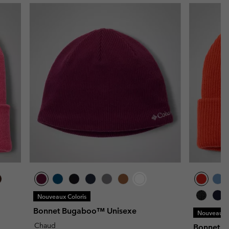
Nouveaux Coloris
Bonnet Bugaboo™ Unisexe
Nouveaux C
Chaud
Bonnet à 