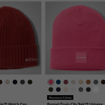
Nouveaux Coloris
bia™ Watch Cap
Bonnet Épais City Trek™ Unisexe