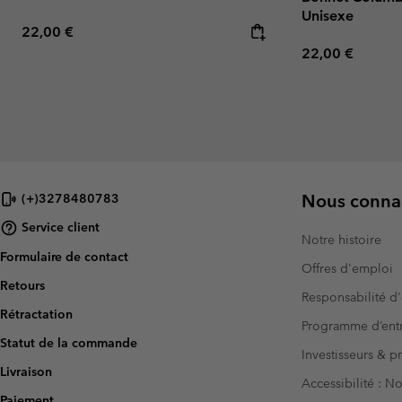
Unisexe
Regular price:
22,00 €
Regular price:
22,00 €
Nous connai
(+)3278480783
Service client
Notre histoire
Formulaire de contact
Offres d'emploi
Retours
Responsabilité d'
Rétractation
Programme d’entr
Statut de la commande
Investisseurs & p
Livraison
Accessibilité : 
Paiement