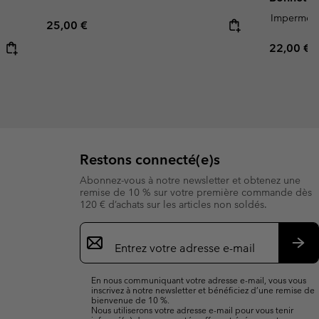
Imperméa
Regular price:
25,00 €
Regular p
22,00 €
Restons connecté(e)s
Abonnez-vous à notre newsletter et obtenez une
remise de 10 % sur votre première commande dès
120 € d’achats sur les articles non soldés.
Inscription
par
e-
S’a
mail
En nous communiquant votre adresse e-mail, vous vous
inscrivez à notre newsletter et bénéficiez d’une remise de
bienvenue de 10 %.
Nous utiliserons votre adresse e-mail pour vous tenir