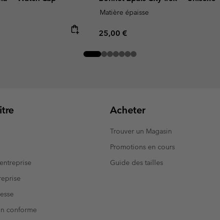
Matière épaisse
Regular price:
25,00 €
tre
Acheter
Trouver un Magasin
Promotions en cours
entreprise
Guide des tailles
eprise
resse
Non conforme