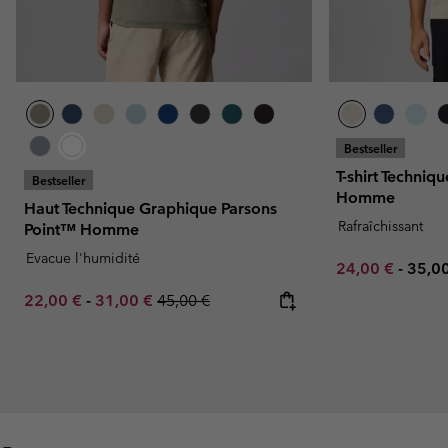
Bestseller
T-shirt Techni
Bestseller
Homme
Haut Technique Graphique Parsons
Rafraîchissant
Point™ Homme
Evacue l'humidité
Minimum sale p
Maxi
24,00 €
-
35,0
Minimum sale price:
Maximum sale price:
Regular price:
22,00 €
-
31,00 €
45,00 €