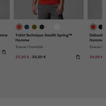
Homme
T-shirt Technique Stealth Spring™
Débardeu
Homme
Homme
Evacue l'humidité
Evacue l'h
Minimum sale price:
Maximum price:
Minimum s
25,00 €
-
50,00 €
24,00 €