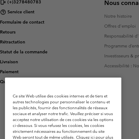
Nous connai
(+)3278480783
Service client
Notre histoire
Formulaire de contact
Offres d'emploi
Retours
Responsabilité d'
Rétractation
Programme d’entr
Statut de la commande
Investisseurs & p
Livraison
Accessibilité : 
Paiement
Questions fréquentes
Ce site Web utilise des cookies internes et de tiers et
autres technologies pour personnaliser le contenu et
les publicités, fournir des fonctionnalités de réseaux
sociaux et analyser notre trafic. Veuillez préciser si vous
acceptez notre utilisation de ces cookies via les options
ci-dessous. Si vous refusez les cookies, les cookies
strictement nécessaires au fonctionnement du site
Web seront tout de même utilisés.
Cliquez ici pour plus