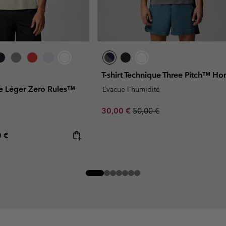
T-shirt Technique Three Pitch™ 
que Léger Zero Rules™
Evacue l'humidité
Sale price:
Regular price:
30,00 €
50,00 €
rice:
mum price:
0 €