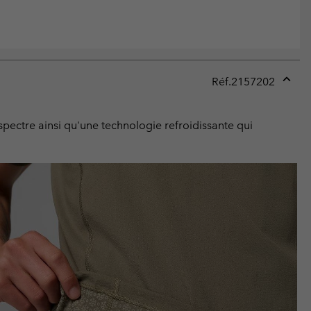
Réf.
2157202
Expan
or
collap
spectre ainsi qu'une technologie refroidissante qui
sectio