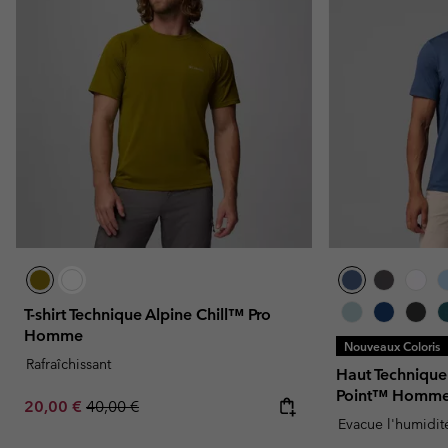
T-shirt Technique Alpine Chill™ Pro
Homme
Nouveaux Coloris
Rafraîchissant
Haut Technique
Point™ Homm
Sale price:
Regular price:
20,00 €
40,00 €
Evacue l'humidit