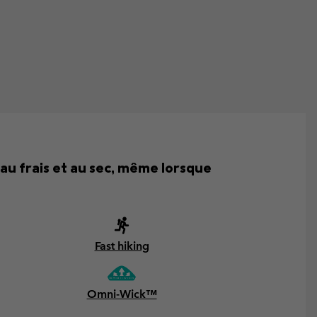
 au frais et au sec, même lorsque
Fast hiking
Omni-Wick™