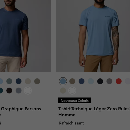
Nouveaux Coloris
 Graphique Parsons
T-shirt Technique Léger Zero Rule
e
Homme
é
Rafraîchissant