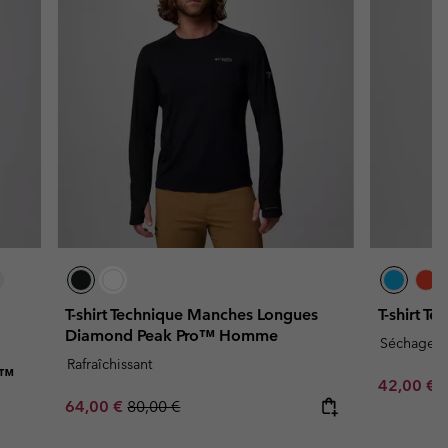
T-shirt Technique Manches Longues
T-shirt 
Diamond Peak Pro™ Homme
Séchage r
Rafraîchissant
s™
Minimum s
42,00 €
Sale price:
Regular price:
64,00 €
80,00 €