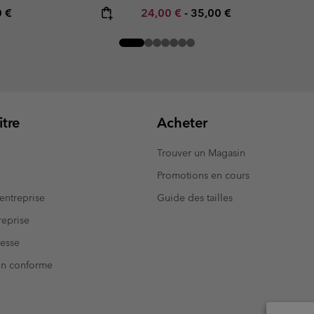
rice:
mum price:
Minimum sale price:
Maximum price:
0 €
24,00 €
-
35,00 €
tre
Acheter
Trouver un Magasin
Promotions en cours
entreprise
Guide des tailles
eprise
resse
Non conforme