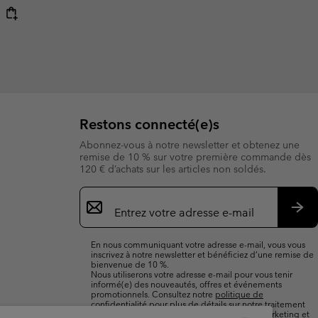
Restons connecté(e)s
Abonnez-vous à notre newsletter et obtenez une
remise de 10 % sur votre première commande dès
120 € d’achats sur les articles non soldés.
Inscription
par
e-
S’a
mail
En nous communiquant votre adresse e-mail, vous vous
inscrivez à notre newsletter et bénéficiez d’une remise de
bienvenue de 10 %.
Nous utiliserons votre adresse e-mail pour vous tenir
informé(e) des nouveautés, offres et événements
promotionnels. Consultez notre
politique de
confidentialité
pour plus de détails sur notre traitement
des données vous concernant à des fins de marketing et