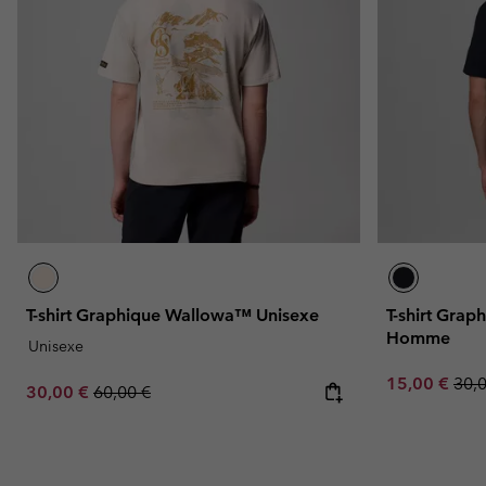
T-shirt Graphique Wallowa™ Unisexe
T-shirt Grap
Homme
Unisexe
Sale price:
Regu
15,00 €
30,
Sale price:
Regular price:
30,00 €
60,00 €