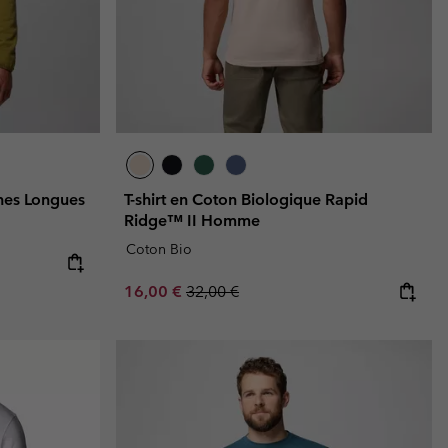
hes Longues
T-shirt en Coton Biologique Rapid
Ridge™ II Homme
Coton Bio
e:
ice:
Sale price:
Regular price:
16,00 €
32,00 €