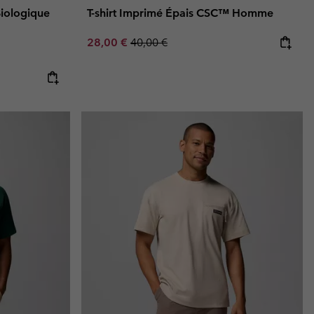
Biologique
T-shirt Imprimé Épais CSC™ Homme
Sale price:
Regular price:
28,00 €
40,00 €