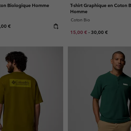
Coton Biologique Homme
T-shirt Graphique en Coton 
Homme
Coton Bio
e price:
ximum price:
,00 €
Minimum sale price:
Maximum price:
15,00 €
-
30,00 €