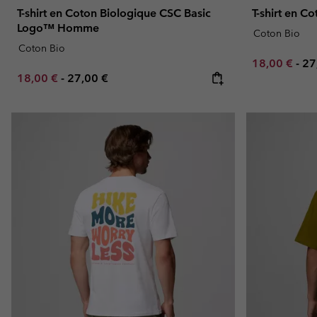
T-shirt en Coton Biologique CSC Basic
T-shirt en 
Logo™ Homme
Coton Bio
Coton Bio
Minimum sal
Ma
18,00 €
-
27
Minimum sale price:
Maximum price:
18,00 €
-
27,00 €