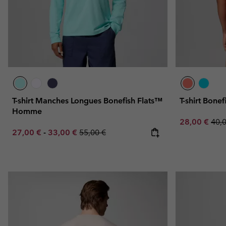
T-shirt Manches Longues Bonefish Flats™
T-shirt Bon
Homme
Sale price:
Regu
28,00 €
40,
Minimum sale price:
Maximum sale price:
Regular price:
27,00 €
-
33,00 €
55,00 €