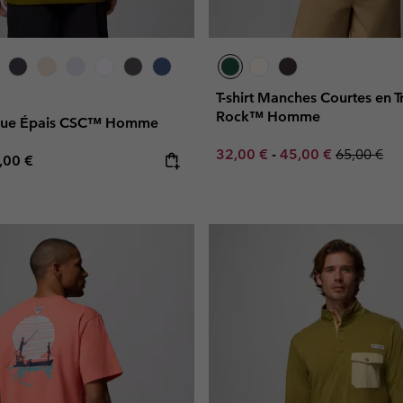
T-shirt Manches Courtes en T
Rock™ Homme
nique Épais CSC™ Homme
Minimum sale price:
Maximum sale pric
Regular pr
32,00 €
-
45,00 €
65,00 €
e price:
ximum price:
,00 €