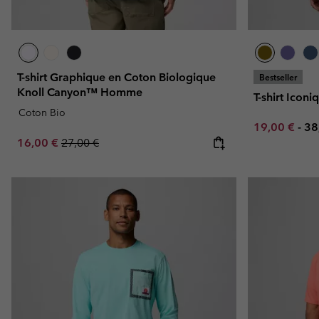
T-shirt Graphique en Coton Biologique
Bestseller
Knoll Canyon™ Homme
T-shirt Ico
Coton Bio
Minimum sal
Ma
19,00 €
-
38
Sale price:
Regular price:
16,00 €
27,00 €