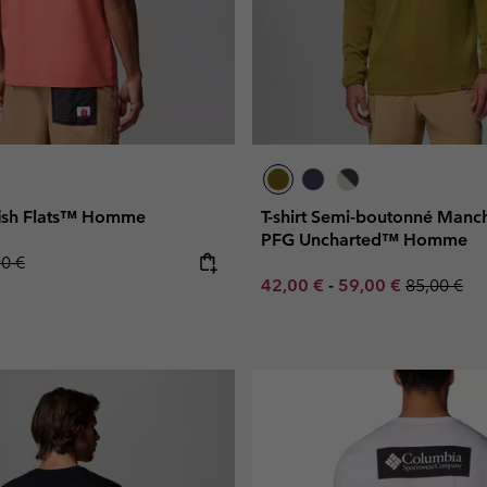
efish Flats™ Homme
T-shirt Semi-boutonné Manc
PFG Uncharted™ Homme
lar price:
00 €
Minimum sale price:
Maximum sale pric
Regular pr
42,00 €
-
59,00 €
85,00 €