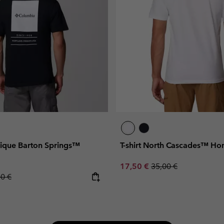
hique Barton Springs™
T-shirt North Cascades™ H
Sale price:
Regular price:
17,50 €
35,00 €
lar price:
00 €