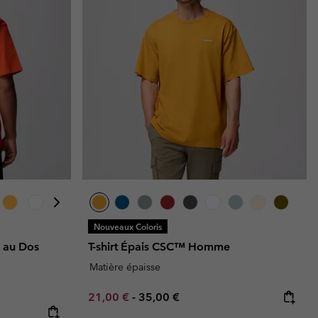
Nouveaux Coloris
e au Dos
T-shirt Épais CSC™ Homme
Matière épaisse
Minimum sale price:
Maximum price:
21,00 €
-
35,00 €