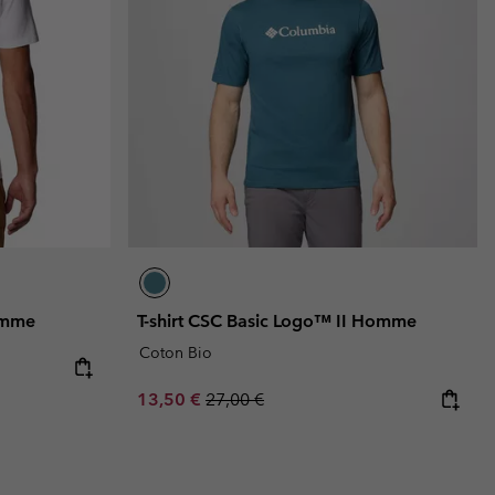
omme
T-shirt CSC Basic Logo™ II Homme
Coton Bio
Sale price:
Regular price:
13,50 €
27,00 €