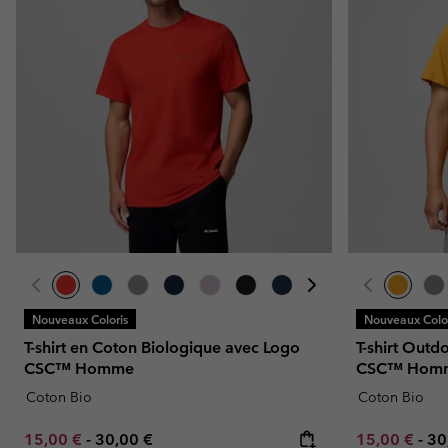
Nouveaux Coloris
Nouveaux Color
T-shirt en Coton Biologique avec Logo
T-shirt Outd
CSC™ Homme
CSC™ Hom
Coton Bio
Coton Bio
Minimum sale price:
Maximum price:
Minimum sal
Ma
15,00 €
-
30,00 €
15,00 €
-
30