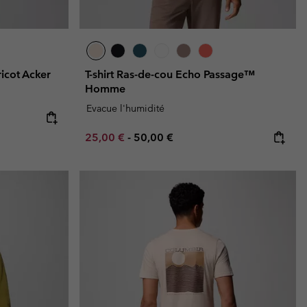
ricot Acker
T-shirt Ras-de-cou Echo Passage™
Homme
Evacue l'humidité
e:
ice:
Minimum sale price:
Maximum price:
25,00 €
-
50,00 €