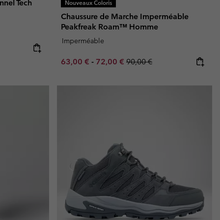
nnel Tech
Nouveaux Coloris
Chaussure de Marche Imperméable
Peakfreak Roam™ Homme
Imperméable
e:
ice:
Minimum sale price:
Maximum sale price:
Regular price:
63,00 €
-
72,00 €
90,00 €