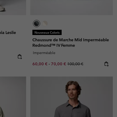
a Leslie
Nouveaux Coloris
Chaussure de Marche Mid Imperméable
Redmond™ IV Femme
Imperméable
e:
ice:
Minimum sale price:
Maximum sale price:
Regular price:
60,00 €
-
70,00 €
100,00 €