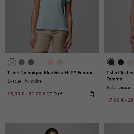
T-shirt Technique BlueVista Hill™ Femme
T-shirt Tech
Femme
Evacue l'humidité
Rafraîchissant
Minimum sale price:
Maximum sale price:
Regular price:
15,00 €
-
21,00 €
30,00 €
Minimum sal
Ma
17,00 €
-
28