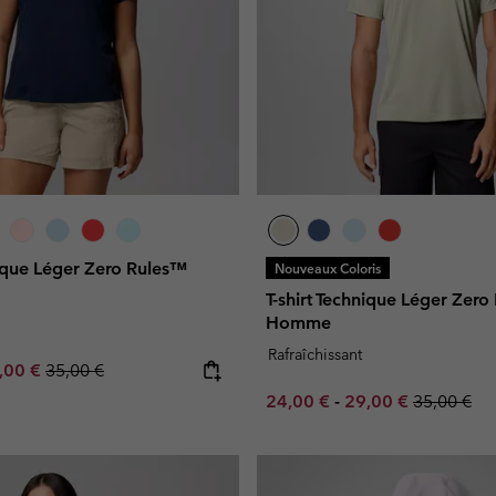
nique Léger Zero Rules™
Nouveaux Coloris
T-shirt Technique Léger Zer
Homme
Rafraîchissant
e price:
ximum sale price:
Regular price:
,00 €
35,00 €
Minimum sale price:
Maximum sale pric
Regular pr
24,00 €
-
29,00 €
35,00 €