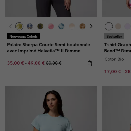
Nouveaux Coloris
Bestseller
Polaire Sherpa Courte Semi-boutonnée
T-shirt Grap
avec Imprimé Helvetia™ II Femme
Bend™ Fem
Coton Bio
Minimum sale price:
Maximum sale price:
Regular price:
35,00 €
-
49,00 €
80,00 €
Minimum sal
Ma
17,00 €
-
28