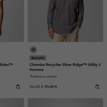
Bestseller
o Rules™
Chemise Recyclée Silver Ridge™ Utility II
Homme
Protection solaire
e:
ice:
Sale price:
Regular price:
56,00 €
75,00 €