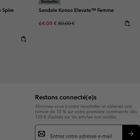
Bestseller
 Spire
Sandale Konos Elevate™ Femme
Sale price:
Regular price:
64,00 €
80,00 €
e:
ice:
Restons connecté(e)s
Abonnez-vous à notre newsletter et obtenez une
remise de 10 % sur votre première commande dès
120 € d’achats sur les articles non soldés.
Inscription
par