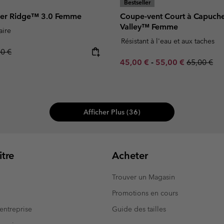
Bestseller
ver Ridge™ 3.0 Femme
Coupe-vent Court à Capuche
Valley™ Femme
aire
Résistant à l'eau et aux taches
lar price:
00 €
Minimum sale price:
Maximum sale pric
Regular pr
45,00 €
-
55,00 €
65,00 €
Afficher Plus (36)
tre
Acheter
Trouver un Magasin
Promotions en cours
entreprise
Guide des tailles