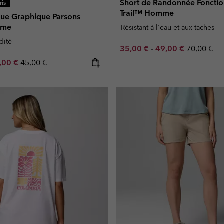
Short de Randonnée Fonctio
is
Trail™ Homme
que Graphique Parsons
mme
Résistant à l'eau et aux taches
dité
Minimum sale price:
Maximum sale pric
Regular pr
35,00 €
-
49,00 €
70,00 €
e price:
ximum sale price:
Regular price:
,00 €
45,00 €