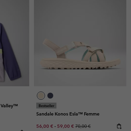
 Valley™
Bestseller
Sandale Konos Esla™ Femme
Minimum sale price:
Maximum sale price:
Regular price:
56,00 €
-
59,00 €
70,00 €