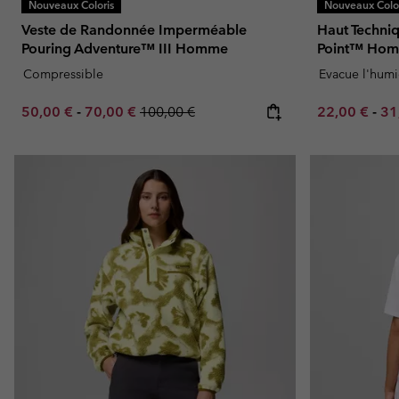
Nouveaux Coloris
Nouveaux Color
Veste de Randonnée Imperméable
Haut Techni
Pouring Adventure™ III Homme
Point™ Ho
Compressible
Evacue l'humi
Minimum sale price:
Maximum sale price:
Regular price:
Minimum sal
Ma
50,00 €
-
70,00 €
100,00 €
22,00 €
-
31