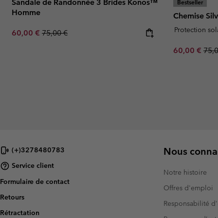
Sandale de Randonnée 3 Brides Konos™
Bestseller
Homme
Chemise Sil
Protection sol
Sale price:
Regular price:
60,00 €
75,00 €
Sale price:
Regu
60,00 €
75,
Nous connai
(+)3278480783
Service client
Notre histoire
Formulaire de contact
Offres d'emploi
Retours
Responsabilité d'
Rétractation