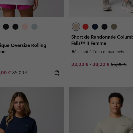
Short de Randonnée Columbi
Falls™ II Femme
hique Oversize Rolling
me
Résistant à l'eau et aux taches
Minimum sale price:
Maximum sale pric
Regular pr
33,00 €
-
38,00 €
55,00 €
e price:
ximum sale price:
Regular price:
,00 €
35,00 €