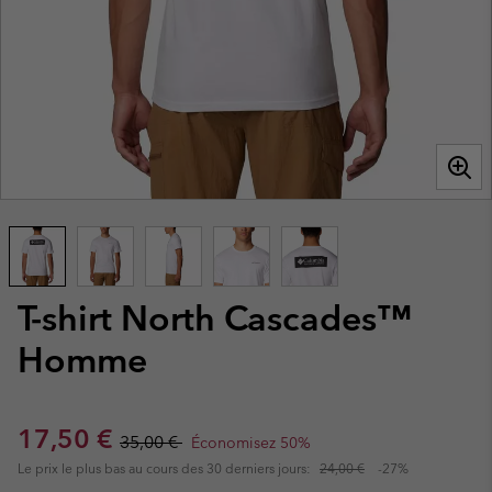
T-shirt North Cascades™
Homme
Sale price:
Regular price:
17,50 €
35,00 €
Économisez 50%
Le prix le plus bas au cours des 30 derniers jours:
24,00 €
-27%