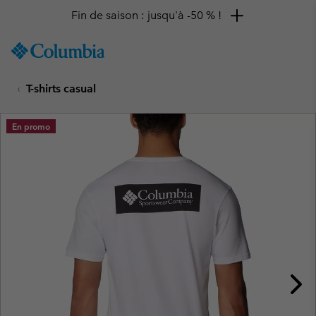
Fin de saison : jusqu'à -50 % !
SKIP
Columbia
TO
Sportswear
CONTENT
T-shirts casual
SKIP
TO
MAIN
En promo
NAV
SKIP
TO
SEARCH