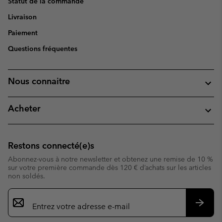
Statut de la commande
Livraison
Paiement
Questions fréquentes
Nous connaitre
Acheter
Restons connecté(e)s
Abonnez-vous à notre newsletter et obtenez une remise de 10 %
sur votre première commande dès 120 € d’achats sur les articles
non soldés.
Inscription
par
e-
S’abo