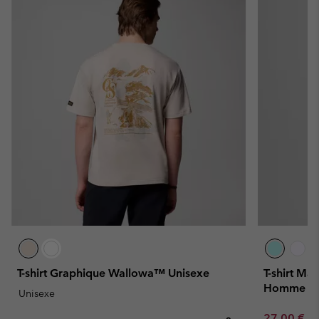
T-shirt Graphique Wallowa™ Unisexe
T-shirt Ma
Homme
Unisexe
Minimum sa
27,00 €
-