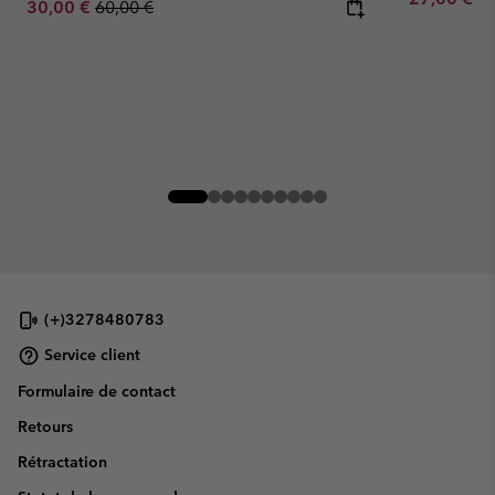
Sale price:
Regular price:
30,00 €
60,00 €
(+)3278480783
Service client
Formulaire de contact
Retours
Rétractation