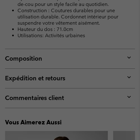
de-cou pour un style facile au quotidien.
Construction : Coutures durables pour une
utilisation durable. Cordonnet intérieur pour
suspendre votre vêtement aisément.
Hauteur du dos : 71.0cm
Utilisations: Activités urbaines
Composition
Expan
or
collap
Expédition et retours
sectio
Expan
or
collap
Commentaires client
sectio
Expan
or
collap
Vous Aimerez Aussi
sectio