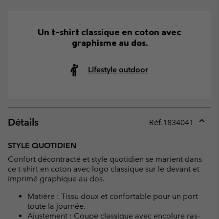
Un t-shirt classique en coton avec
graphisme au dos.
Lifestyle outdoor
Détails
Réf.
1834041
Expan
or
STYLE QUOTIDIEN
collap
Confort décontracté et style quotidien se marient dans
sectio
ce t-shirt en coton avec logo classique sur le devant et
imprimé graphique au dos.
Matière : Tissu doux et confortable pour un port
toute la journée.
Ajustement : Coupe classique avec encolure ras-