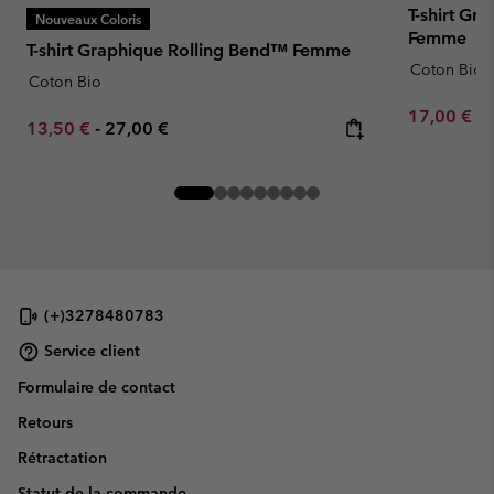
T-shirt Gr
Nouveaux Coloris
Femme
T-shirt Graphique Rolling Bend™ Femme
Coton Bio
Coton Bio
Minimum sa
17,00 €
-
Minimum sale price:
Maximum price:
13,50 €
-
27,00 €
(+)3278480783
Service client
Formulaire de contact
Retours
Rétractation
Statut de la commande