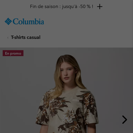
Fin de saison : jusqu'à -50 % !
SKIP
Columbia
TO
Sportswear
CONTENT
T-shirts casual
SKIP
TO
MAIN
En promo
NAV
SKIP
TO
SEARCH