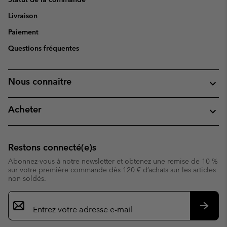
Livraison
Paiement
Questions fréquentes
Nous connaitre
Acheter
Restons connecté(e)s
Abonnez-vous à notre newsletter et obtenez une remise de 10 %
sur votre première commande dès 120 € d’achats sur les articles
non soldés.
Inscription
par
e-
S’abo
mail