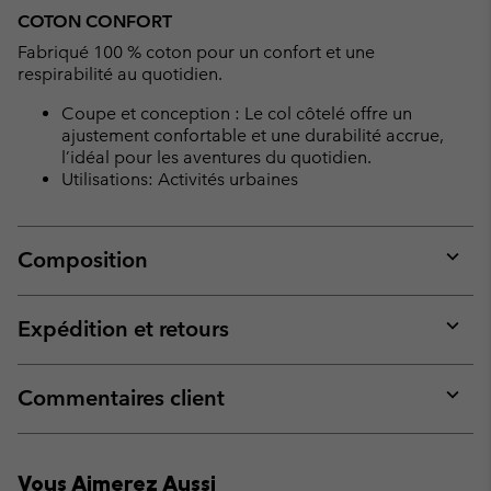
COTON CONFORT
Fabriqué 100 % coton pour un confort et une
respirabilité au quotidien.
Coupe et conception : Le col côtelé offre un
ajustement confortable et une durabilité accrue,
l’idéal pour les aventures du quotidien.
Utilisations: Activités urbaines
Composition
Expan
or
collap
Expédition et retours
sectio
Expan
or
collap
Commentaires client
sectio
Expan
or
collap
Vous Aimerez Aussi
sectio