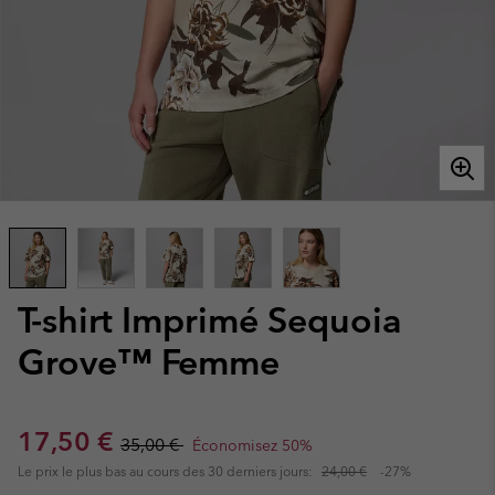
T-shirt Imprimé Sequoia
Grove™ Femme
Sale price:
Regular price:
17,50 €
35,00 €
Économisez 50%
Le prix le plus bas au cours des 30 derniers jours:
24,00 €
-27%