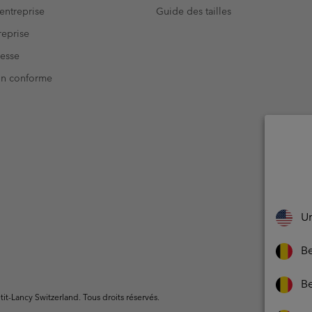
entreprise
Guide des tailles
eprise
resse
Non conforme
Un
Be
Be
t-Lancy Switzerland. Tous droits réservés.