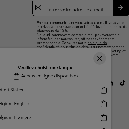
Inscription
par
e-
S’a
mail
En nous communiquant votre adresse e-mail, vous vous
inscrivez à notre newsletter et bénéficiez d’une remise de
bienvenue de 10 %.
Nous utiliserons votre adresse e-mail pour vous tenir
informé(e) des nouveautés, offres et événements
promotionnels. Consultez notre
politique de
confidentialité
pour plus de détails sur notre traitement
des données vous concernant à des fins de marketing et
sur les moyens dont vous disposez pour retirer votre
consentement.
Veuillez choisir une langue
Achats en ligne disponibles
Achats
ited States
en
ligne
Achats
lgium-English
disponibles
en
ligne
Achats
lgium-Français
disponibles
en
ligne