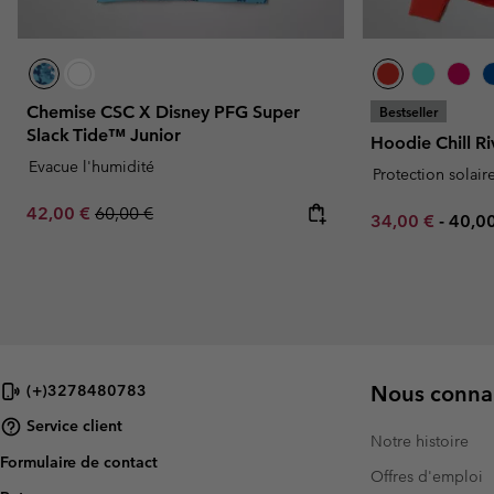
Chemise CSC X Disney PFG Super
Bestseller
Slack Tide™ Junior
Hoodie Chill R
Evacue l'humidité
Protection solair
Sale price:
Regular price:
42,00 €
60,00 €
Minimum sale p
Maxi
34,00 €
-
40,0
Nous connai
(+)3278480783
Service client
Notre histoire
Formulaire de contact
Offres d'emploi