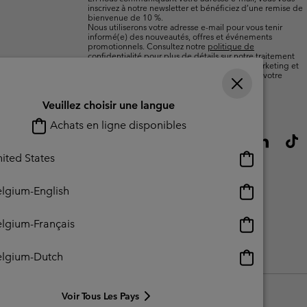
inscrivez à notre newsletter et bénéficiez d’une remise de
bienvenue de 10 %.
Nous utiliserons votre adresse e-mail pour vous tenir
informé(e) des nouveautés, offres et événements
promotionnels. Consultez notre
politique de
confidentialité
pour plus de détails sur notre traitement
des données vous concernant à des fins de marketing et
sur les moyens dont vous disposez pour retirer votre
consentement.
Veuillez choisir une langue
Achats en ligne disponibles
Achats
ited States
en
ligne
Achats
lgium-English
disponibles
en
ligne
Achats
lgium-Français
disponibles
en
ligne
Achats
elgium-Dutch
lisation - Contenu généré par l'utilisateur
Impressum
Cookies
disponibles
en
ligne
Voir Tous Les Pays
disponibles