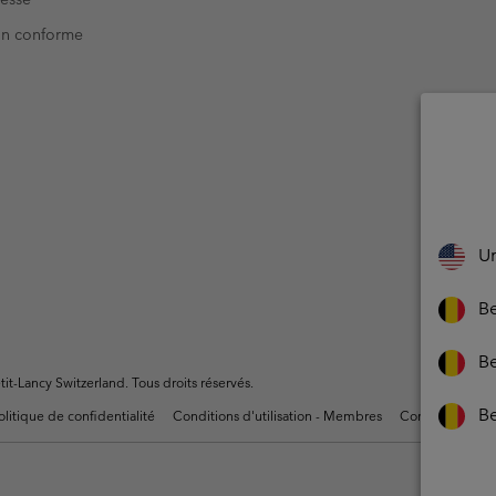
Non conforme
Un
Be
Be
t-Lancy Switzerland. Tous droits réservés.
B
olitique de confidentialité
Conditions d'utilisation - Membres
Conditions D'uti