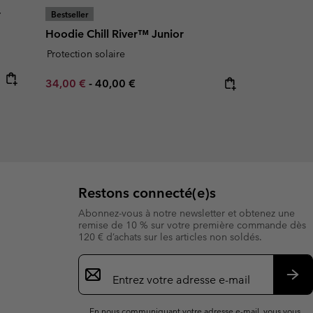
r
Bestseller
Hoodie Chill River™ Junior
Protection solaire
Minimum sale price:
Maximum price:
34,00 €
-
40,00 €
Restons connecté(e)s
Abonnez-vous à notre newsletter et obtenez une
remise de 10 % sur votre première commande dès
120 € d’achats sur les articles non soldés.
Inscription
par
e-
S’a
mail
En nous communiquant votre adresse e-mail, vous vous