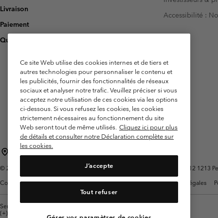
Livraison
Accessibilité : 
Paiement
Questions fréquentes
Ce site Web utilise des cookies internes et de tiers et
autres technologies pour personnaliser le contenu et
les publicités, fournir des fonctionnalités de réseaux
sociaux et analyser notre trafic. Veuillez préciser si vous
acceptez notre utilisation de ces cookies via les options
ci-dessous. Si vous refusez les cookies, les cookies
strictement nécessaires au fonctionnement du site
Web seront tout de même utilisés.
Cliquez ici pour plus
de détails et consulter notre Déclaration complète sur
les cookies.
Belgique (français)
English ›
Nederlands ›
|
|
J’accepte
©
2026
Columbia Sportswear International Sarl. Avenue des Morgines, 12 1213 Peti
Conditions d'utilisation
Conditions Générales de Vente
Garanties Légales
P
Tout refuser
Service client: Lun - sam de 9h à 13h et de 14h à 18h
(+)3278480783
Gérer vos paramètres de cookies