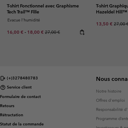
T-shirt Fonctionnel avec Graphisme
T-shirt Graphi
Tech Trail™ Fille
Hazeldel Hill™ 
Evacue l'humidité
Sale price:
Regula
13,50 €
27,00 
Minimum sale price:
Maximum sale price:
Regular price:
16,00 €
-
18,00 €
27,00 €
Nous connai
(+)3278480783
Service client
Notre histoire
Formulaire de contact
Offres d'emploi
Retours
Responsabilité d'
Rétractation
Programme d’entr
Statut de la commande
Investisseurs & p