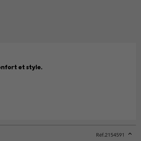
nfort et style.
Réf.
2154591
Expan