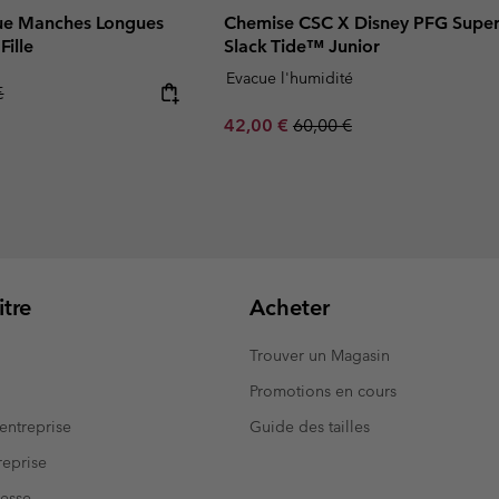
que Manches Longues
Chemise CSC X Disney PFG Supe
Fille
Slack Tide™ Junior
Evacue l'humidité
r price:
€
Sale price:
Regular price:
42,00 €
60,00 €
tre
Acheter
Trouver un Magasin
Promotions en cours
entreprise
Guide des tailles
eprise
resse