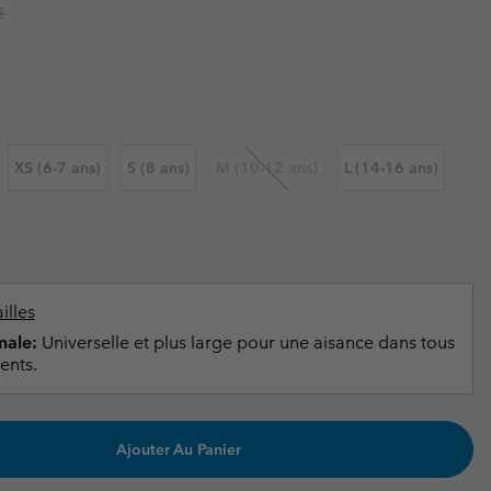
ours de cou
ours de cou
r price:
€
Guide Des Articles Imperméables
Guide Des Articles Imperméables
i & d'hiver
i & d'Hiver
 grandes tailles
articles femme
articles homme
XS (6-7 ans)
S (8 ans)
M (10-12 ans)
L (14-16 ans)
illes
ale:
Universelle et plus large pour une aisance dans tous
ents.
Ajouter Au Panier