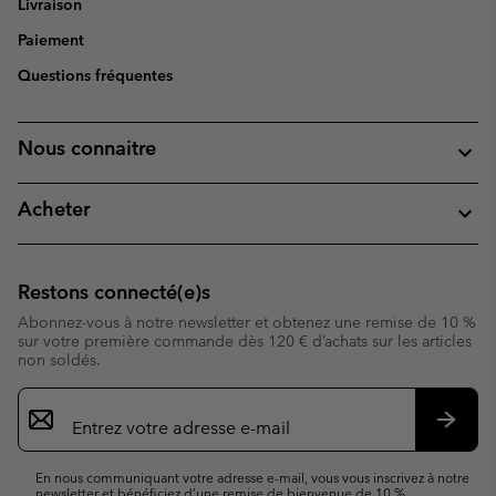
Livraison
Paiement
Questions fréquentes
Nous connaitre
Acheter
Restons connecté(e)s
Abonnez-vous à notre newsletter et obtenez une remise de 10 %
sur votre première commande dès 120 € d’achats sur les articles
non soldés.
Inscription
par
e-
S’abo
mail
En nous communiquant votre adresse e-mail, vous vous inscrivez à notre
newsletter et bénéficiez d’une remise de bienvenue de 10 %.