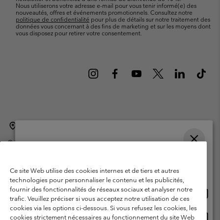
Nous utiliserons votre adresse e-mail pour vous tenir informé(e) des
nouveautés, offres et événements promotionnels. Consultez notre
politique de confidentialité
pour plus de détails sur notre traitement des
données vous concernant à des fins de marketing et sur les moyens dont
vous disposez pour retirer votre consentement.
Belgique (français)
English ›
Nederlands ›
|
|
©
2026
Columbia Sportswear International Sarl. Avenue des Morgines, 12
1213 Petit-Lancy Switzerland. Tous droits réservés.
Veuillez choisir une langue
Conditions d'utilisation
Conditions Générales de Vente
Achats en ligne disponibles
Ce site Web utilise des cookies internes et de tiers et autres
Garanties Légales
Politique de confidentialité
technologies pour personnaliser le contenu et les publicités,
fournir des fonctionnalités de réseaux sociaux et analyser notre
Achat
United States
Conditions d'utilisation - Membres
trafic. Veuillez préciser si vous acceptez notre utilisation de ces
en
cookies via les options ci-dessous. Si vous refusez les cookies, les
Conditions D'utilisation - Contenu généré par l'utilisateur
Impressum
ligne
Achat
Belgium-English
cookies strictement nécessaires au fonctionnement du site Web