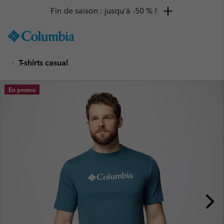
Fin de saison : jusqu'à -50 % !
SKIP
Columbia
TO
Sportswear
CONTENT
T-shirts casual
SKIP
TO
MAIN
En promo
NAV
SKIP
TO
SEARCH