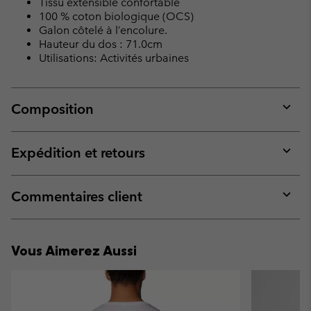
Tissu extensible confortable
100 % coton biologique (OCS)
Galon côtelé à l’encolure.
Hauteur du dos : 71.0cm
Utilisations: Activités urbaines
Composition
Expan
or
collap
Expédition et retours
sectio
Expan
or
collap
Commentaires client
sectio
Expan
or
collap
Vous Aimerez Aussi
sectio