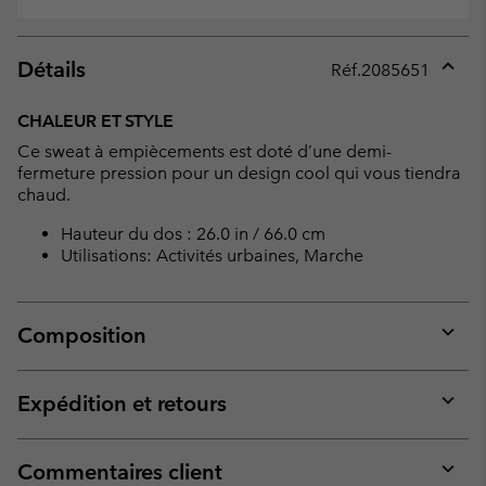
Détails
Réf.
2085651
Expan
or
CHALEUR ET STYLE
collap
Ce sweat à empiècements est doté d’une demi-
sectio
fermeture pression pour un design cool qui vous tiendra
chaud.
Hauteur du dos : 26.0 in / 66.0 cm
Utilisations: Activités urbaines, Marche
Composition
Expan
or
collap
Expédition et retours
sectio
Expan
or
collap
Commentaires client