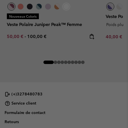
Veste Pol
Nouveaux Coloris
Veste Polaire Juniper Peak™ Femme
Poids plum
Minimum sale price:
Maximum price:
50,00 €
-
100,00 €
Minimum sa
40,00 €
-
(+)3278480783
Service client
Formulaire de contact
Retours