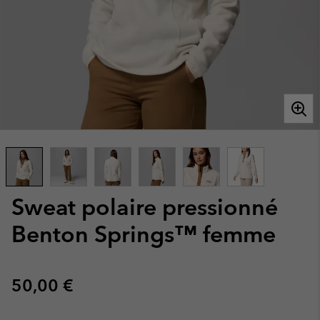
Sweat polaire pressionné
Benton Springs™ femme
Regular price:
50,00 €