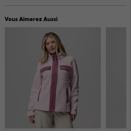
sectio
Expan
or
collap
Vous Aimerez Aussi
sectio