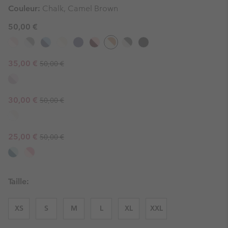
Couleur:
Chalk, Camel Brown
50,00 €
Regular price:
Sale price:
35,00 €
50,00 €
Regular price:
Sale price:
30,00 €
50,00 €
Regular price:
Sale price:
25,00 €
50,00 €
Taille:
XS
S
M
L
XL
XXL