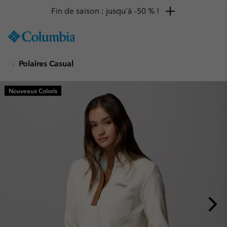
Fin de saison : jusqu'à -50 % !
SKIP
Columbia
TO
Sportswear
CONTENT
Polaires Casual
SKIP
TO
MAIN
Nouveaux Coloris
NAV
SKIP
TO
SEARCH