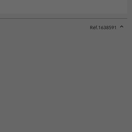
Réf.
1638591
Expan
or
collap
sectio