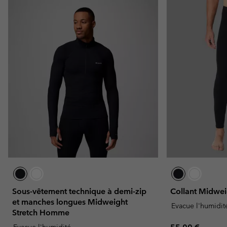
Sous-vêtement technique à demi-zip
Collant Midwe
et manches longues Midweight
Evacue l'humidit
Stretch Homme
Regular price:
Evacue l'humidité