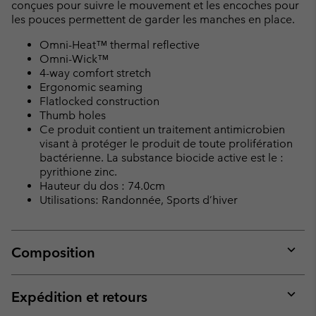
conçues pour suivre le mouvement et les encoches pour
les pouces permettent de garder les manches en place.
Omni-Heat™ thermal reflective
Omni-Wick™
4-way comfort stretch
Ergonomic seaming
Flatlocked construction
Thumb holes
Ce produit contient un traitement antimicrobien
visant à protéger le produit de toute prolifération
bactérienne. La substance biocide active est le :
pyrithione zinc.
Hauteur du dos : 74.0cm
Utilisations: Randonnée, Sports d’hiver
Composition
Expan
or
collap
Expédition et retours
sectio
Expan