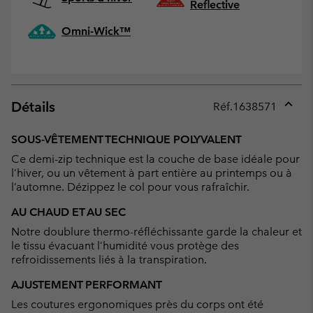
Reflective
Omni-Wick™
Détails
Réf.
1638571
Expan
or
SOUS-VÊTEMENT TECHNIQUE POLYVALENT
collap
Ce demi-zip technique est la couche de base idéale pour
sectio
l’hiver, ou un vêtement à part entière au printemps ou à
l’automne. Dézippez le col pour vous rafraîchir.
AU CHAUD ET AU SEC
Notre doublure thermo-réfléchissante garde la chaleur et
le tissu évacuant l’humidité vous protège des
refroidissements liés à la transpiration.
AJUSTEMENT PERFORMANT
Les coutures ergonomiques près du corps ont été