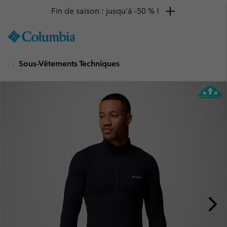
Fin de saison : jusqu'à -50 % !
SKIP
Columbia
TO
Sportswear
CONTENT
Sous-Vêtements Techniques
SKIP
TO
MAIN
NAV
SKIP
TO
SEARCH