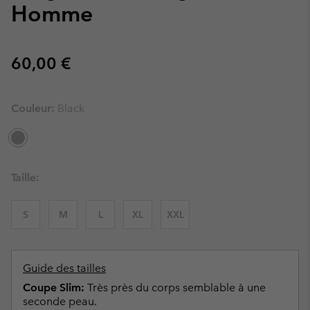
Homme
Regular price:
60,00 €
Couleur:
Black
Taille:
S
M
L
XL
XXL
Guide des tailles
Coupe Slim:
Très près du corps semblable à une
seconde peau.