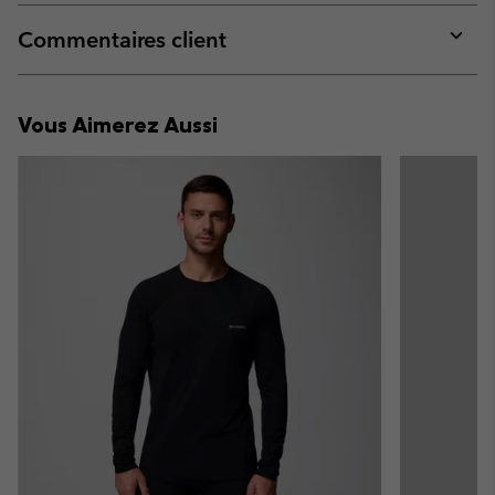
or
collap
Commentaires client
sectio
Expan
or
collap
Vous Aimerez Aussi
sectio