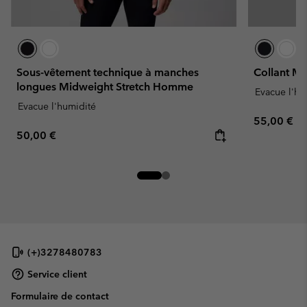
Sous-vêtement technique à manches
Collant M
longues Midweight Stretch Homme
Evacue l'hu
Evacue l'humidité
Regular pr
55,00 €
Regular price:
50,00 €
(+)3278480783
Service client
Formulaire de contact