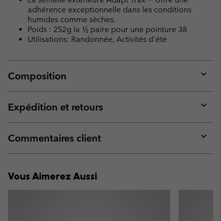
adhérence exceptionnelle dans les conditions
humides comme sèches.
Poids : 252g la ½ paire pour une pointure 38
Utilisations: Randonnée, Activités d'été
Composition
Expan
or
collap
Expédition et retours
sectio
Expan
or
collap
Commentaires client
sectio
Expan
or
collap
Vous Aimerez Aussi
sectio