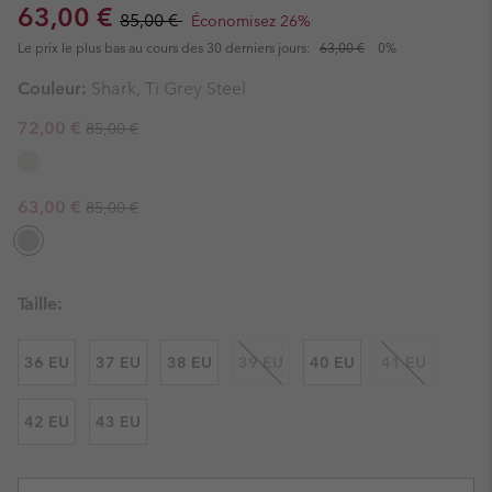
Sale price:
Regular price:
63,00 €
85,00 €
Économisez 26%
Le prix le plus bas au cours des 30 derniers jours:
63,00 €
0%
Couleur:
Shark, Ti Grey Steel
Regular price:
Sale price:
72,00 €
85,00 €
Regular price:
Sale price:
63,00 €
85,00 €
Taille:
36 EU
37 EU
38 EU
39 EU
40 EU
41 EU
42 EU
43 EU