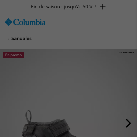
Fin de saison : jusqu'à -50 % !
SKIP
Columbia
TO
Sportswear
CONTENT
Sandales
SKIP
TO
MAIN
En promo
NAV
SKIP
TO
SEARCH