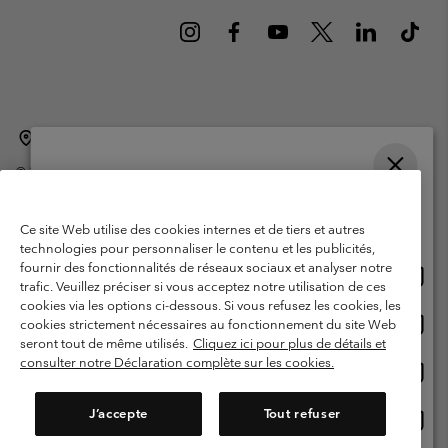
Belgique (français)
English ›
Nederlands ›
|
|
©
2026
Columbia Sportswear International Sarl. Avenue des Morgines, 12
1213 Petit-Lancy Switzerland. Tous droits réservés.
Veuillez choisir une langue
Conditions d'utilisation
Conditions Générales de Vente
Achats en ligne disponibles
Ce site Web utilise des cookies internes et de tiers et autres
Garanties Légales
Politique de confidentialité
technologies pour personnaliser le contenu et les publicités,
fournir des fonctionnalités de réseaux sociaux et analyser notre
Achat
United States
Conditions d'utilisation - Membres
trafic. Veuillez préciser si vous acceptez notre utilisation de ces
en
cookies via les options ci-dessous. Si vous refusez les cookies, les
Conditions D'utilisation - Contenu généré par l'utilisateur
Impressum
ligne
Achat
Belgium-English
cookies strictement nécessaires au fonctionnement du site Web
dispon
en
Cookies
seront tout de même utilisés.
Cliquez ici pour plus de détails et
ligne
consulter notre Déclaration complète sur les cookies.
Achat
Belgium-Français
dispon
en
Service client: Lun - sam de 9h à 13h et de 14h à 18h
(+)3278480783
ligne
J’accepte
Tout refuser
Achat
Belgium-Dutch
dispon
en