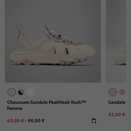
Chaussure-Sandale Peakfreak Rush™
Sandale 
Femme
Minimum sa
42,00 €
-
Minimum sale price:
Maximum price:
63,00 €
-
90,00 €