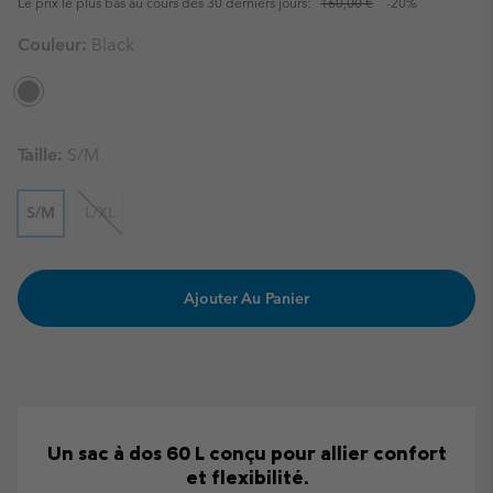
Le prix le plus bas au cours des 30 derniers jours:
160,00 €
-20%
Couleur:
Black
Taille:
S/M
S/M
L/XL
Ajouter Au Panier
Un sac à dos 60 L conçu pour allier confort
et flexibilité.