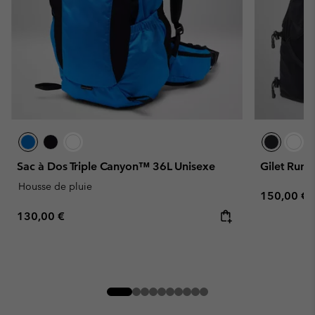
Sac à Dos Triple Canyon™ 36L Unisexe
Gilet Runn
Housse de pluie
Regular pr
150,00 €
Regular price:
130,00 €