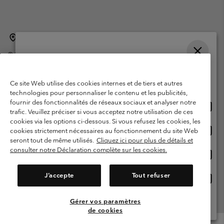
Belgique (français)
English ›
Nederlands ›
|
|
©
2026
Columbia Sportswear International Sarl. Avenue des Morgines, 12
1213 Petit-Lancy Switzerland. Tous droits réservés.
Veuillez choisir une langue
Conditions d'utilisation
Conditions Générales de Vente
Achats en ligne disponibles
Ce site Web utilise des cookies internes et de tiers et autres
Garanties Légales
Politique de confidentialité
technologies pour personnaliser le contenu et les publicités,
fournir des fonctionnalités de réseaux sociaux et analyser notre
Achat
United States
Conditions d'utilisation - Membres
trafic. Veuillez préciser si vous acceptez notre utilisation de ces
en
cookies via les options ci-dessous. Si vous refusez les cookies, les
Conditions D'utilisation - Contenu généré par l'utilisateur
Impressum
ligne
Achat
Belgium-English
cookies strictement nécessaires au fonctionnement du site Web
dispon
en
Cookies
seront tout de même utilisés.
Cliquez ici pour plus de détails et
ligne
consulter notre Déclaration complète sur les cookies.
Achat
Belgium-Français
dispon
en
Service client: Lun - sam de 9h à 13h et de 14h à 18h
(+)3278480783
ligne
J’accepte
Tout refuser
Achat
Belgium-Dutch
dispon
en
ligne
Gérer vos paramètres
Voir Tous Les Pays
dispon
de cookies