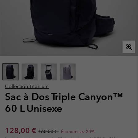
Collection Titanium
Sac à Dos Triple Canyon™
60 L Unisexe
Sale price:
Regular price:
128,00 €
160,00 €
Économisez 20%