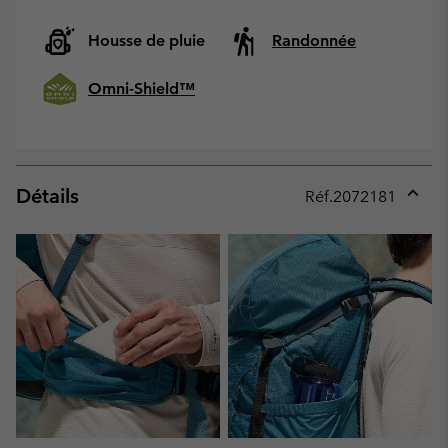
Housse de pluie
Randonnée
Omni-Shield™
Détails
Réf.
2072181
Expan
or
collap
sectio