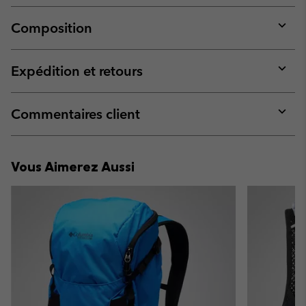
Composition
Expan
or
collap
Expédition et retours
sectio
Expan
or
collap
Commentaires client
sectio
Expan
or
collap
Vous Aimerez Aussi
sectio