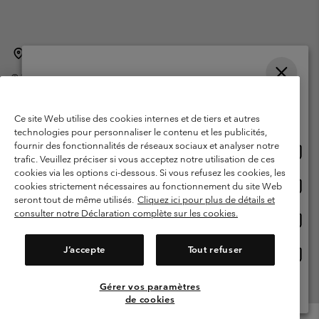
Belgique (français)
English ›
Nederlands ›
|
|
©
2026
Columbia Sportswear International Sarl. Avenue des Morgines, 12
1213 Petit-Lancy Switzerland. Tous droits réservés.
Veuillez choisir une langue
Conditions d'utilisation
Conditions Générales de Vente
Achats en ligne disponibles
Ce site Web utilise des cookies internes et de tiers et autres
Garanties Légales
Politique de confidentialité
technologies pour personnaliser le contenu et les publicités,
fournir des fonctionnalités de réseaux sociaux et analyser notre
Achat
United States
Conditions d'utilisation - Membres
trafic. Veuillez préciser si vous acceptez notre utilisation de ces
en
cookies via les options ci-dessous. Si vous refusez les cookies, les
Conditions D'utilisation - Contenu généré par l'utilisateur
Impressum
ligne
Achat
Belgium-English
cookies strictement nécessaires au fonctionnement du site Web
dispon
en
Cookies
seront tout de même utilisés.
Cliquez ici pour plus de détails et
ligne
consulter notre Déclaration complète sur les cookies.
Achat
Belgium-Français
dispon
en
Service client: Lun - sam de 9h à 13h et de 14h à 18h
(+)3278480783
ligne
J’accepte
Tout refuser
Achat
Belgium-Dutch
dispon
en
ligne
Gérer vos paramètres
Voir Tous Les Pays
dispon
de cookies