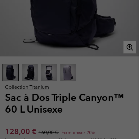
Collection Titanium
Sac à Dos Triple Canyon™
60 L Unisexe
Sale price:
Regular price:
128,00 €
160,00 €
Économisez 20%