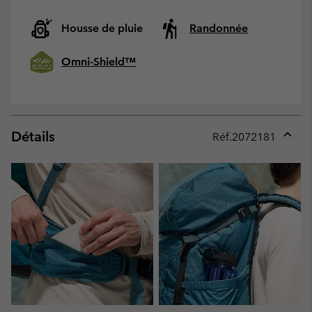
Housse de pluie
Randonnée
Omni-Shield™
Détails
Réf.
2072181
Expan
or
collap
sectio