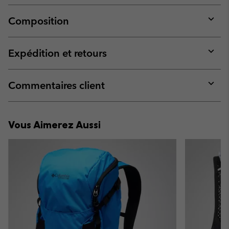
Composition
Expan
or
collap
Expédition et retours
sectio
Expan
or
collap
Commentaires client
sectio
Expan
or
collap
Vous Aimerez Aussi
sectio