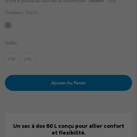
Le prix le plus bas au cours des 30 derniers jours:
160,00 €
-20%
Couleur:
Black
Taille:
S/M
L/XL
Ajouter Au Panier
Un sac à dos 60 L conçu pour allier confort
et flexibilité.