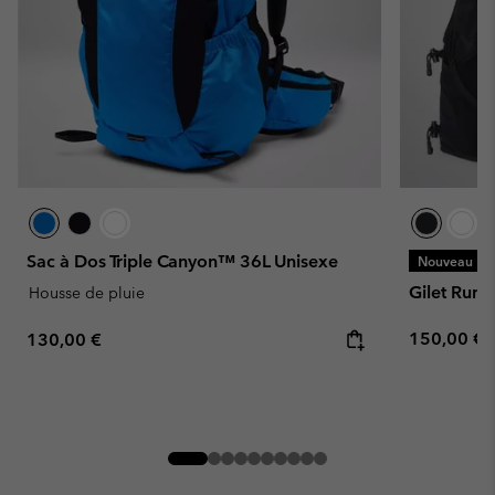
Sac à Dos Triple Canyon™ 36L Unisexe
Nouveau
Gilet Runn
Housse de pluie
Regular pr
Regular price:
150,00 €
130,00 €