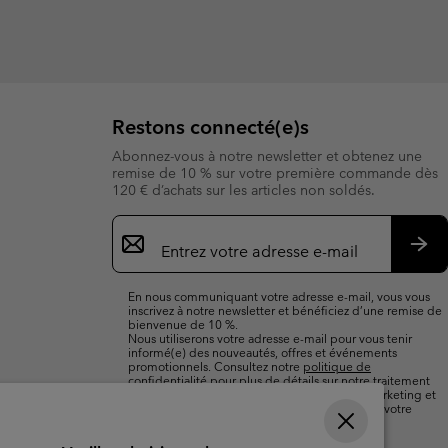
Restons connecté(e)s
Abonnez-vous à notre newsletter et obtenez une
remise de 10 % sur votre première commande dès
120 € d’achats sur les articles non soldés.
Inscription
par
e-
S’a
mail
En nous communiquant votre adresse e-mail, vous vous
inscrivez à notre newsletter et bénéficiez d’une remise de
bienvenue de 10 %.
Nous utiliserons votre adresse e-mail pour vous tenir
informé(e) des nouveautés, offres et événements
promotionnels. Consultez notre
politique de
confidentialité
pour plus de détails sur notre traitement
des données vous concernant à des fins de marketing et
sur les moyens dont vous disposez pour retirer votre
consentement.