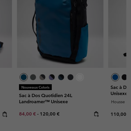
Sac à Do
Nouveaux Coloris
Unisexe
Sac à Dos Quotidien 24L
Landroamer™ Unisexe
Housse de
Minimum sale price:
Maximum price:
84,00 €
-
120,00 €
Regular p
110,00 €