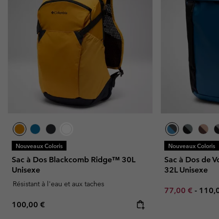
Nouveaux Coloris
Nouveaux Coloris
Sac à Dos Blackcomb Ridge™ 30L
Sac à Dos de 
Unisexe
32L Unisexe
Résistant à l'eau et aux taches
Minimum sale p
Maxi
77,00 €
-
110,
Regular price:
100,00 €