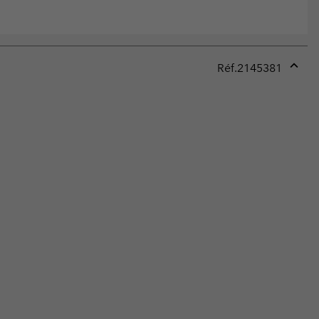
Réf.
2145381
Expan
or
collap
sectio