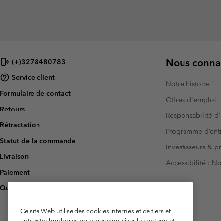
Nous connai
(+)3278480783
Service client
Notre histoire
Formulaire de contact
Offres d'emploi
Retours
Responsabilité d'
Rétractation
Programme d’entr
Statut de la commande
Investisseurs & p
Livraison
Accessibilité : 
Paiement
Questions fréquentes
Ce site Web utilise des cookies internes et de tiers et
autres technologies pour personnaliser le contenu et