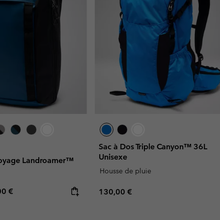
Sac à Dos Triple Canyon™ 36L
Unisexe
Voyage Landroamer™
Housse de pluie
rice:
mum price:
00 €
Regular price:
130,00 €