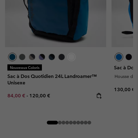
Sac à Dos 
Nouveaux Coloris
Sac à Dos Quotidien 24L Landroamer™
Housse de 
Unisexe
Regular pr
130,00 €
Minimum sale price:
Maximum price:
84,00 €
-
120,00 €