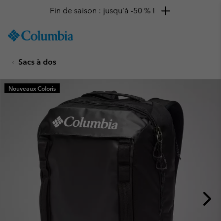
Fin de saison : jusqu'à -50 % !
SKIP
Columbia
TO
Sportswear
CONTENT
Sacs à dos
SKIP
TO
MAIN
Nouveaux Coloris
NAV
SKIP
TO
SEARCH