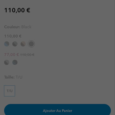
Regular price:
110,00 €
Couleur:
Black
110,00 €
Regular price:
Sale price:
77,00 €
110,00 €
Taille:
T/U
T/U
Ajouter Au Panier