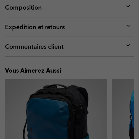
Composition
Expan
or
collap
Expédition et retours
sectio
Expan
or
collap
Commentaires client
sectio
Expan
or
collap
Vous Aimerez Aussi
sectio