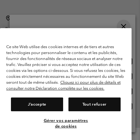
Belgique (français)
English ›
Nederlands ›
|
|
©
2026
Columbia Sportswear International Sarl. Avenue des Morgines, 12
1213 Petit-Lancy Switzerland. Tous droits réservés.
Veuillez choisir une langue
Conditions d'utilisation
Conditions Générales de Vente
Achats en ligne disponibles
Ce site Web utilise des cookies internes et de tiers et autres
Garanties Légales
Politique de confidentialité
technologies pour personnaliser le contenu et les publicités,
fournir des fonctionnalités de réseaux sociaux et analyser notre
Achat
United States
Conditions d'utilisation - Membres
trafic. Veuillez préciser si vous acceptez notre utilisation de ces
en
cookies via les options ci-dessous. Si vous refusez les cookies, les
Conditions D'utilisation - Contenu généré par l'utilisateur
Impressum
ligne
Achat
Belgium-English
cookies strictement nécessaires au fonctionnement du site Web
dispon
en
Cookies
seront tout de même utilisés.
Cliquez ici pour plus de détails et
ligne
consulter notre Déclaration complète sur les cookies.
Achat
Belgium-Français
dispon
en
Service client: Lun - sam de 9h à 13h et de 14h à 18h
(+)3278480783
ligne
J’accepte
Tout refuser
Achat
Belgium-Dutch
dispon
en
ligne
Gérer vos paramètres
Voir Tous Les Pays
dispon
de cookies