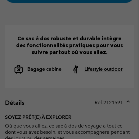
Ce sac à dos robuste et durable intègre
des fonctionnalités pratiques pour vous
suivre partout où vous allez.
Bagage cabine
Lifestyle outdoor
Détails
Réf.
2121591
Expan
or
SOYEZ PRÊT(E) À EXPLORER
collap
Où que vous alliez, ce sac à dos de voyage a tout ce
sectio
dont vous avez besoin, et vous accompagnera pendant
des jours ou des semaines.