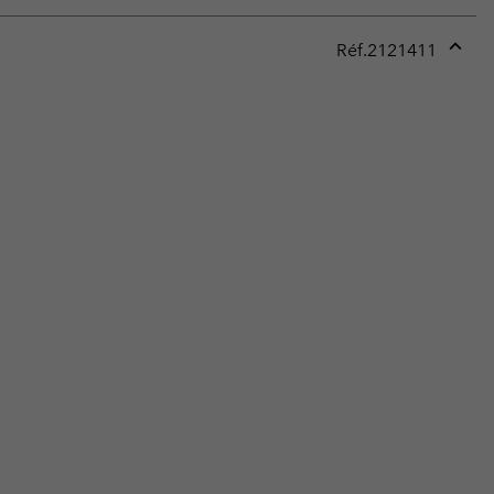
Réf.
2121411
Expan
or
collap
sectio