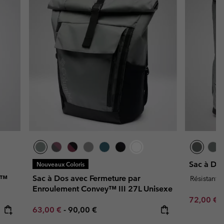
Sac à Do
Nouveaux Coloris
r™
Sac à Dos avec Fermeture par
Résistant à
Enroulement Convey™ III 27L Unisexe
Minimum s
72,00 €
Minimum sale price:
Maximum price:
63,00 €
-
90,00 €