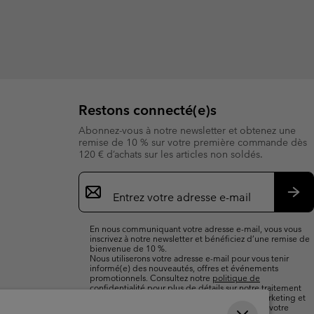
Restons connecté(e)s
Abonnez-vous à notre newsletter et obtenez une
remise de 10 % sur votre première commande dès
120 € d’achats sur les articles non soldés.
Inscription
par
e-
S’a
mail
En nous communiquant votre adresse e-mail, vous vous
inscrivez à notre newsletter et bénéficiez d’une remise de
bienvenue de 10 %.
Nous utiliserons votre adresse e-mail pour vous tenir
informé(e) des nouveautés, offres et événements
promotionnels. Consultez notre
politique de
confidentialité
pour plus de détails sur notre traitement
des données vous concernant à des fins de marketing et
sur les moyens dont vous disposez pour retirer votre