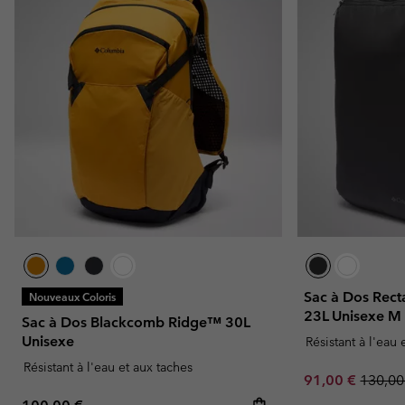
Sac à Dos Rect
Nouveaux Coloris
23L Unisexe M
Sac à Dos Blackcomb Ridge™ 30L
Unisexe
Résistant à l'eau 
Résistant à l'eau et aux taches
Sale price:
Regula
91,00 €
130,00
Regular price: