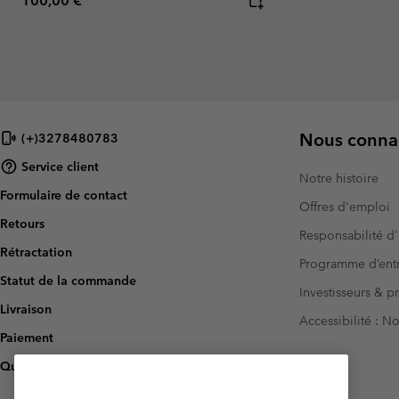
100,00 €
Nous connai
(+)3278480783
Service client
Notre histoire
Formulaire de contact
Offres d'emploi
Retours
Responsabilité d'
Rétractation
Programme d’entr
Statut de la commande
Investisseurs & p
Livraison
Accessibilité : 
Paiement
Questions fréquentes