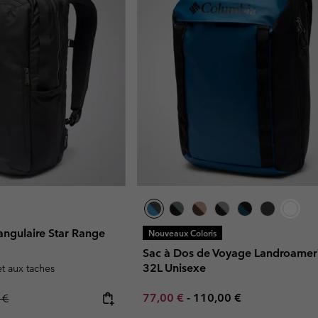
angulaire Star Range
Nouveaux Coloris
Sac à Dos de Voyage Landroame
32L Unisexe
et aux taches
Minimum sale price:
Maximum price:
r price:
77,00 €
-
110,00 €
 €