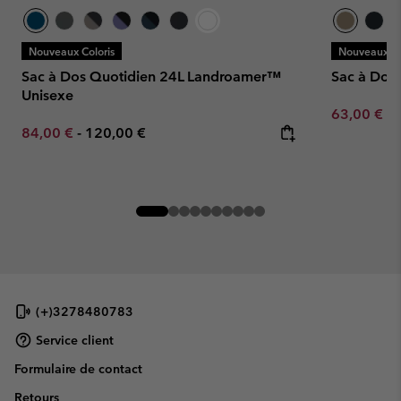
Nouveaux Coloris
Nouveaux Co
Sac à Dos Quotidien 24L Landroamer™
Sac à Dos 
Unisexe
Minimum sa
63,00 €
-
Minimum sale price:
Maximum price:
84,00 €
-
120,00 €
(+)3278480783
Service client
Formulaire de contact
Retours