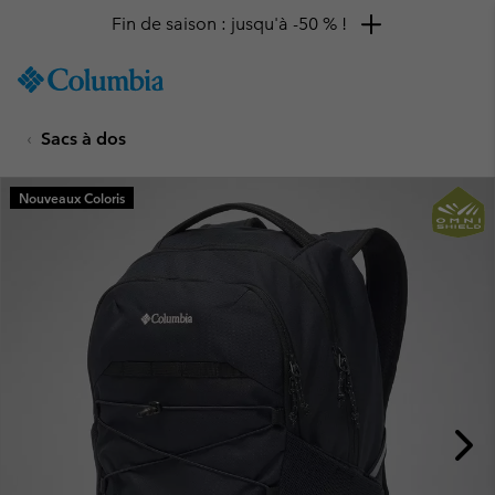
Fin de saison : jusqu'à -50 % !
SKIP
Columbia
TO
Sportswear
CONTENT
Sacs à dos
SKIP
TO
MAIN
Nouveaux Coloris
NAV
SKIP
TO
SEARCH