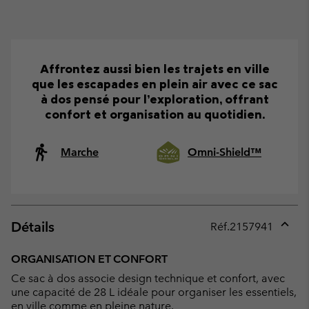
Affrontez aussi bien les trajets en ville
que les escapades en plein air avec ce sac
à dos pensé pour l’exploration, offrant
confort et organisation au quotidien.
Marche
Omni-Shield™
Détails
Réf.
2157941
Expan
or
ORGANISATION ET CONFORT
collap
Ce sac à dos associe design technique et confort, avec
sectio
une capacité de 28 L idéale pour organiser les essentiels,
en ville comme en pleine nature.