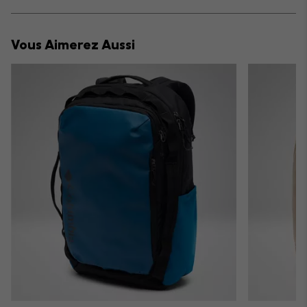
sectio
Expan
or
collap
Vous Aimerez Aussi
sectio