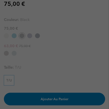
Regular price:
75,00 €
Couleur:
Black
75,00 €
Regular price:
Sale price:
63,00 €
75,00 €
Taille:
T/U
T/U
Ajouter Au Panier