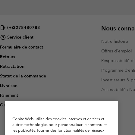
Nous connai
(+)3278480783
Service client
Notre histoire
Formulaire de contact
Offres d'emploi
Retours
Responsabilité d'
Rétractation
Programme d’entr
Statut de la commande
Investisseurs & p
Livraison
Accessibilité : 
Paiement
Questions fréquentes
Ce site Web utilise des cookies internes et de tiers et
autres technologies pour personnaliser le contenu et
les publicités, fournir des fonctionnalités de réseaux