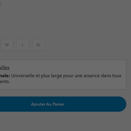
ours de cou
ours de cou
r price:
€
Guide Des Articles Imperméables
Guide Des Articles Imperméables
i & d'hiver
i & d'Hiver
 grandes tailles
articles femme
articles homme
M
L
XL
illes
ale:
Universelle et plus large pour une aisance dans tous
ents.
Ajouter Au Panier