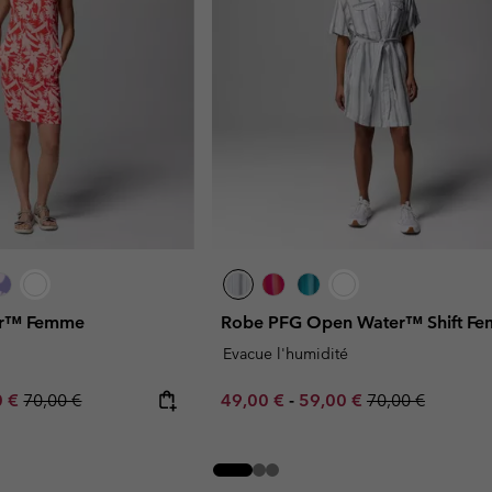
ver™ Femme
Robe PFG Open Water™ Shift F
Evacue l'humidité
rice:
um sale price:
Regular price:
Minimum sale price:
Maximum sale price:
Regular price:
0 €
70,00 €
49,00 €
-
59,00 €
70,00 €