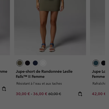
emme
Jupe-short de Randonnée Leslie
Jupe Long
Falls™ II Femme
Femme
Résistant à l'eau et aux taches
Rafraîchiss
Minimum sale price:
Maximum sale price:
Regular price:
Minimum s
30,00 €
-
36,00 €
60,00 €
42,00 €