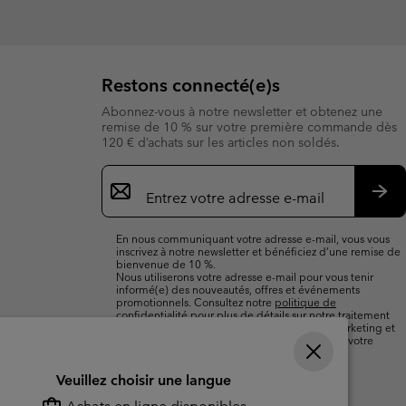
Restons connecté(e)s
Abonnez-vous à notre newsletter et obtenez une
remise de 10 % sur votre première commande dès
120 € d’achats sur les articles non soldés.
Inscription
par
e-
S’a
mail
En nous communiquant votre adresse e-mail, vous vous
inscrivez à notre newsletter et bénéficiez d’une remise de
bienvenue de 10 %.
Nous utiliserons votre adresse e-mail pour vous tenir
informé(e) des nouveautés, offres et événements
promotionnels. Consultez notre
politique de
confidentialité
pour plus de détails sur notre traitement
des données vous concernant à des fins de marketing et
sur les moyens dont vous disposez pour retirer votre
consentement.
Veuillez choisir une langue