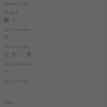
Couleur:
Shark
50,00 €
Regular price:
Sale price:
40,00 €
50,00 €
Regular price:
Sale price:
35,00 €
50,00 €
Regular price:
Sale price:
30,00 €
50,00 €
Regular price:
Sale price:
25,00 €
50,00 €
Taille: