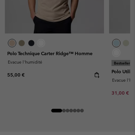
Polo Technique Carter Ridge™ Homme
Evacue l'humidité
Bestseller
Polo Util
Regular price:
55,00 €
Evacue l'hu
Minimum sa
31,00 €
-