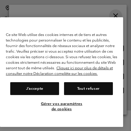
Belgique (français)
English ›
Nederlands ›
|
|
©
2026
Columbia Sportswear International Sarl. Avenue des Morgines, 12
1213 Petit-Lancy Switzerland. Tous droits réservés.
Veuillez choisir une langue
Conditions d'utilisation
Conditions Générales de Vente
Achats en ligne disponibles
Ce site Web utilise des cookies internes et de tiers et autres
Garanties Légales
Politique de confidentialité
technologies pour personnaliser le contenu et les publicités,
fournir des fonctionnalités de réseaux sociaux et analyser notre
Achat
United States
Conditions d'utilisation - Membres
trafic. Veuillez préciser si vous acceptez notre utilisation de ces
en
cookies via les options ci-dessous. Si vous refusez les cookies, les
Conditions D'utilisation - Contenu généré par l'utilisateur
Impressum
ligne
Achat
Belgium-English
cookies strictement nécessaires au fonctionnement du site Web
dispon
en
Cookies
seront tout de même utilisés.
Cliquez ici pour plus de détails et
ligne
consulter notre Déclaration complète sur les cookies.
Achat
Belgium-Français
dispon
en
Service client: Lun - sam de 9h à 13h et de 14h à 18h
(+)3278480783
ligne
J’accepte
Tout refuser
Achat
Belgium-Dutch
dispon
en
ligne
Gérer vos paramètres
Voir Tous Les Pays
dispon
de cookies
Menu
Rechercher
Connexion
Mini
Cart