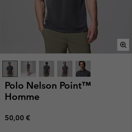
Polo Nelson Point™
Homme
Regular price:
50,00 €