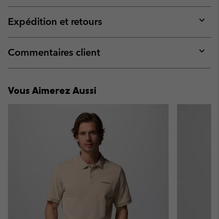
or
collap
Expédition et retours
sectio
Expan
or
collap
Commentaires client
sectio
Expan
or
collap
Vous Aimerez Aussi
sectio