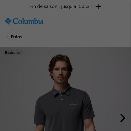
Fin de saison : jusqu'à -50 % !
SKIP
Columbia
TO
Sportswear
CONTENT
Polos
SKIP
TO
MAIN
Bestseller
NAV
SKIP
TO
SEARCH