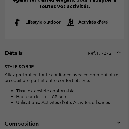
toutes vos activités.
Lifestyle outdoor
Activités d'été
Détails
Réf.
1772721
Expan
or
STYLE SOBRE
collap
Allez partout en toute confiance avec ce polo qui offre
sectio
un équilibre parfait entre confort et style.
Tissu extensible confortable
Hauteur du dos : 68.5cm
Utilisations: Activités d'été, Activités urbaines
Composition
Expan