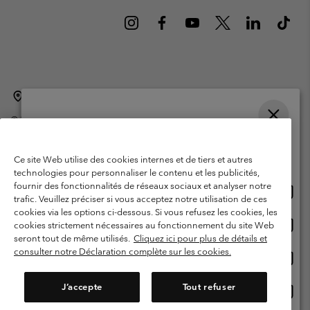
Belgique (français)
English ›
Nederlands ›
|
|
©
2026
Columbia Sportswear International Sarl. Avenue des Morgines, 12
1213 Petit-Lancy Switzerland. Tous droits réservés.
Veuillez choisir une langue
Conditions d'utilisation
Conditions Générales de Vente
Achats en ligne disponibles
Ce site Web utilise des cookies internes et de tiers et autres
Garanties Légales
Politique de confidentialité
technologies pour personnaliser le contenu et les publicités,
fournir des fonctionnalités de réseaux sociaux et analyser notre
Achat
United States
Conditions d'utilisation - Membres
trafic. Veuillez préciser si vous acceptez notre utilisation de ces
en
cookies via les options ci-dessous. Si vous refusez les cookies, les
Conditions D'utilisation - Contenu généré par l'utilisateur
Impressum
ligne
Achat
Belgium-English
cookies strictement nécessaires au fonctionnement du site Web
dispon
en
Cookies
seront tout de même utilisés.
Cliquez ici pour plus de détails et
ligne
consulter notre Déclaration complète sur les cookies.
Achat
Belgium-Français
dispon
en
Service client: Lun - sam de 9h à 13h et de 14h à 18h
(+)3278480783
ligne
J’accepte
Tout refuser
Achat
Belgium-Dutch
dispon
en