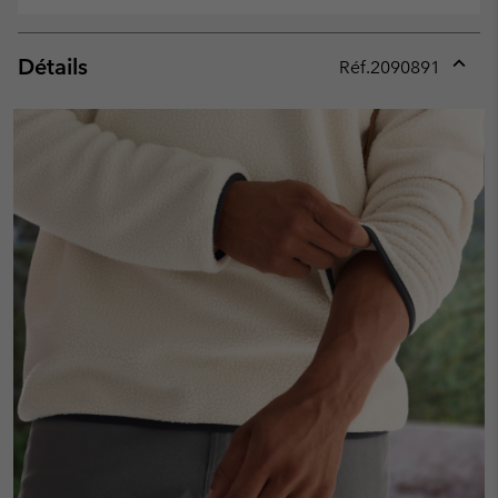
Détails
Réf.
2090891
Expan
or
collap
sectio