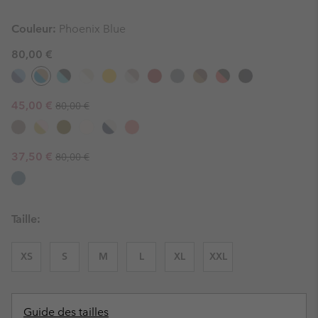
Couleur:
Phoenix Blue
80,00 €
Regular price:
Sale price:
45,00 €
80,00 €
Regular price:
Sale price:
37,50 €
80,00 €
Taille:
XS
S
M
L
XL
XXL
Guide des tailles