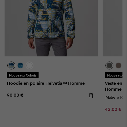
Nouveaux Coloris
Nouveaux Co
Hoodie en polaire Helvetia™ Homme
Veste en 
Homme
Regular price:
90,00 €
Matière Rec
Minimum sa
42,00 €
-