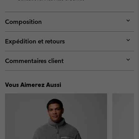
Composition
Expan
or
collap
Expédition et retours
sectio
Expan
or
collap
Commentaires client
sectio
Expan
or
collap
Vous Aimerez Aussi
sectio