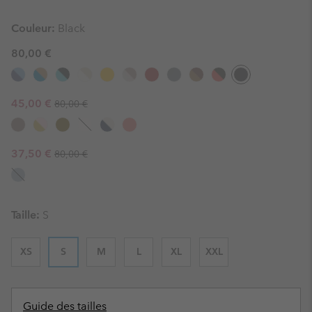
Couleur:
Black
80,00 €
Regular price:
Sale price:
45,00 €
80,00 €
Regular price:
Sale price:
37,50 €
80,00 €
Taille:
S
XS
S
M
L
XL
XXL
Guide des tailles