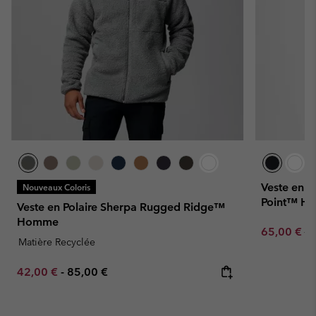
Veste en P
Nouveaux Coloris
Point™ H
Veste en Polaire Sherpa Rugged Ridge™
Homme
Sale price:
Re
65,00 €
13
Matière Recyclée
Minimum sale price:
Maximum price:
42,00 €
-
85,00 €