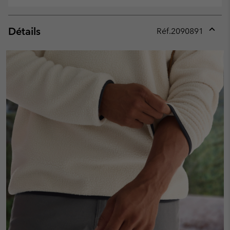
Détails
Réf.
2090891
Expan
or
collap
sectio