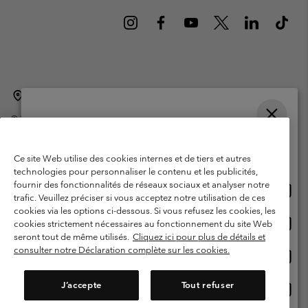
Belgique (français)
English ›
Nederlands ›
|
|
©
2026
Columbia Sportswear International Sarl. Avenue des Morgines, 12
1213 Petit-Lancy Switzerland. Tous droits réservés.
Veuillez choisir une langue
Conditions d'utilisation
Conditions Générales de Vente
Achats en ligne disponibles
Ce site Web utilise des cookies internes et de tiers et autres
Garanties Légales
Politique de confidentialité
technologies pour personnaliser le contenu et les publicités,
fournir des fonctionnalités de réseaux sociaux et analyser notre
Achat
United States
Conditions d'utilisation - Membres
trafic. Veuillez préciser si vous acceptez notre utilisation de ces
en
cookies via les options ci-dessous. Si vous refusez les cookies, les
Conditions D'utilisation - Contenu généré par l'utilisateur
Impressum
ligne
Achat
Belgium-English
cookies strictement nécessaires au fonctionnement du site Web
dispon
en
Cookies
seront tout de même utilisés.
Cliquez ici pour plus de détails et
ligne
consulter notre Déclaration complète sur les cookies.
Achat
Belgium-Français
dispon
en
Service client: Lun - sam de 9h à 13h et de 14h à 18h
(+)3278480783
ligne
J’accepte
Tout refuser
Achat
Belgium-Dutch
dispon
en