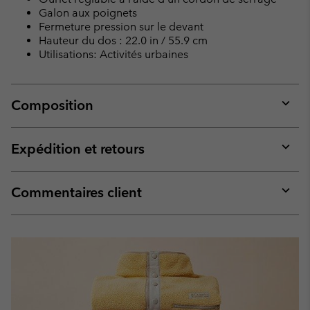
Galon aux poignets
Fermeture pression sur le devant
Hauteur du dos : 22.0 in / 55.9 cm
Utilisations: Activités urbaines
Composition
Expan
or
collap
Expédition et retours
sectio
Expan
or
collap
Commentaires client
sectio
Expan
or
collap
sectio