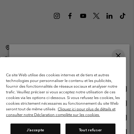
Belgique (français)
English ›
Nederlands ›
|
|
©
2026
Columbia Sportswear International Sarl. Avenue des Morgines, 12
1213 Petit-Lancy Switzerland. Tous droits réservés.
Veuillez choisir une langue
Conditions d'utilisation
Conditions Générales de Vente
Achats en ligne disponibles
Ce site Web utilise des cookies internes et de tiers et autres
Garanties Légales
Politique de confidentialité
technologies pour personnaliser le contenu et les publicités,
fournir des fonctionnalités de réseaux sociaux et analyser notre
Achat
United States
Conditions d'utilisation - Membres
trafic. Veuillez préciser si vous acceptez notre utilisation de ces
en
cookies via les options ci-dessous. Si vous refusez les cookies, les
Conditions D'utilisation - Contenu généré par l'utilisateur
Impressum
ligne
Achat
Belgium-English
cookies strictement nécessaires au fonctionnement du site Web
dispon
en
Cookies
seront tout de même utilisés.
Cliquez ici pour plus de détails et
ligne
consulter notre Déclaration complète sur les cookies.
Achat
Belgium-Français
dispon
en
Service client: Lun - sam de 9h à 13h et de 14h à 18h
(+)3278480783
ligne
J’accepte
Tout refuser
Achat
Belgium-Dutch