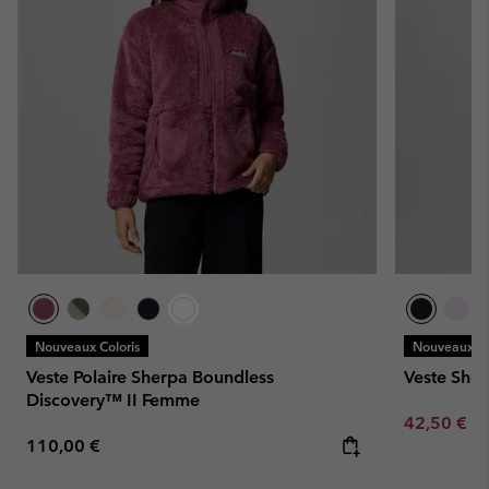
Nouveaux Coloris
Nouveaux Co
Veste Polaire Sherpa Boundless
Veste She
Discovery™ II Femme
Minimum sa
42,50 €
-
Regular price:
110,00 €