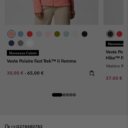
Nouveaux Co
Veste Pola
Nouveaux Coloris
Hike™ Fe
Veste Polaire Fast Trek™ II Femme
Matière Rec
Minimum sale price:
Maximum price:
30,00 €
-
65,00 €
Minimum sa
37,00 €
-
(+)3278480783