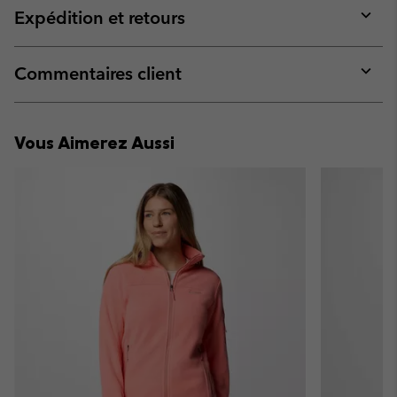
collap
Expédition et retours
sectio
Expan
or
collap
Commentaires client
sectio
Expan
or
collap
Vous Aimerez Aussi
sectio