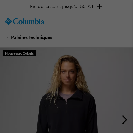
Fin de saison : jusqu'à -50 % !
SKIP
Columbia
TO
Sportswear
CONTENT
Polaires Techniques
SKIP
TO
MAIN
Nouveaux Coloris
NAV
SKIP
TO
SEARCH