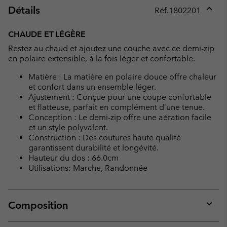
Détails
Réf.
1802201
Expan
or
CHAUDE ET LÉGÈRE
collap
Restez au chaud et ajoutez une couche avec ce demi-zip
sectio
en polaire extensible, à la fois léger et confortable.
Matière : La matière en polaire douce offre chaleur
et confort dans un ensemble léger.
Ajustement : Conçue pour une coupe confortable
et flatteuse, parfait en complément d’une tenue.
Conception : Le demi-zip offre une aération facile
et un style polyvalent.
Construction : Des coutures haute qualité
garantissent durabilité et longévité.
Hauteur du dos : 66.0cm
Utilisations: Marche, Randonnée
Composition
Expan
or